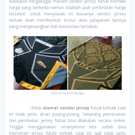
walaupun bergabagai macam vendor jersey futsal memiliki
harga yang berbeda namun tidaklah jauh perbedaan harga
tersebut. untuk menyiasati ini biasanya vendor jersey
terbaik akan memberikan bonus atau pelayanan lainnya
yang menyenangkan hati konsumen tersebut.
bikin jersey printing jogja
Untuk
alamat vendor jersey
futsal terbaik saat
ini tidak perlu dicari pusing-pusing. Sekarang pemesanan
dan pembelian jersey futsal bisa dilakukan secara online.
Tinggal menggunakan smartphone kita sudah bisa
memesan jersey futsla terbaik saat ini. jadi tidak perlu