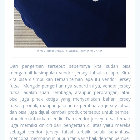
Jersey Futsal ZeroSix FC Jakarta – buat jersey futsal
Dari pengertian tersebut sepertinya kita sudah bisa
mengambil kesimpulan vendor jersey futsal itu apa. Kira-
kira bisa disimpulkan teman-teman apa itu vendor jersey
futsal. Mungkin pengertian nya seperti ini ya, vendor jersey
futsal adalah suatu lembaga, ataupun perorangan, atau
bisa juga pihak ketiga yang menyediakan bahan jersey
futsal, produk, maupun jasa untuk pembuatan jersey futsal,
dan bisa juga dijual kembali produk tersebut untuk pembeli
atau di manfaatkan sendiri. Dan vendor jersey futsal terbaik
juga memiliki ciri-ciri dari pengertian di atas yaitu mereka
sebagai vendor jersey futsal terbaik selalu senantiasa
mencoba membangun hubungan yang baik dengan pembeli