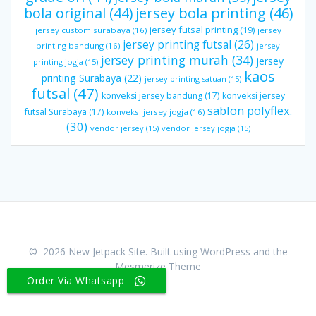
bola original
(44)
jersey bola printing
(46)
jersey futsal printing
(19)
jersey custom surabaya
(16)
jersey
jersey printing futsal
(26)
printing bandung
(16)
jersey
jersey printing murah
(34)
jersey
printing jogja
(15)
kaos
printing Surabaya
(22)
jersey printing satuan
(15)
futsal
(47)
konveksi jersey bandung
(17)
konveksi jersey
sablon polyflex.
futsal Surabaya
(17)
konveksi jersey jogja
(16)
(30)
vendor jersey
(15)
vendor jersey jogja
(15)
© 2026 New Jetpack Site. Built using WordPress and the
Mesmerize Theme
Order Via Whatsapp