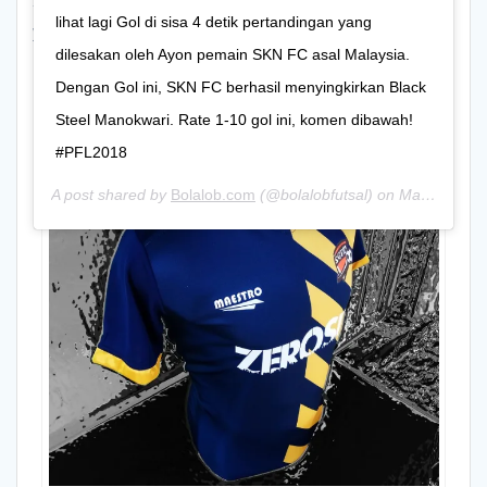
futsal hasil buatan mereka dan juga jersey futsal tim-tim
lihat lagi Gol di sisa 4 detik pertandingan yang
yang berlaga di final four liga futsal indonesia ini.
dilesakan oleh Ayon pemain SKN FC asal Malaysia.
Dengan Gol ini, SKN FC berhasil menyingkirkan Black
Steel Manokwari. Rate 1-10 gol ini, komen dibawah!
#PFL2018
A post shared by
Bolalob.com
(@bolalobfutsal) on
May 5, 2018 at 6:26am PDT