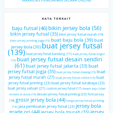
WARRIORS PEMESANAN SECARA ONLINE
KATA TERKAIT
bikin jersey bola
(56)
baju futsal
(46)
bikin jersey futsal
(35)
bikin jersey futsal murah
(19)
buat baju bola
(39)
buat
bikin jersey printing jogja
(15)
buat jersey futsal
jersey bola
(30)
(139)
buat jersey futsal bandung.
(17)
buat jersey futsal bogor
buat jersey futsal desain sendiri
(15)
(61)
buat jersey futsal jakarta
(33)
buat
jersey futsal jogja
(35)
buat
buat jersey futsal malang
(15)
jersey futsal murah.
(27)
buat
buat jersey futsal online
(16)
jersey futsal printing
(23)
buat jersey futsal surabaya
(23)
buat jersey satuan
(21)
custom jersey futsal
(17)
desain baju futsal
desain jersey futsal printing
(20)
font jersey
terbaik di dunia
(14)
grosir jersey bola
(44)
(18)
harga jersey futsal printing
jersey bola
jasa pembuatan jersey futsal
(23)
(16)
grade ori
(44)
jersey
jersey bola murah
(35)