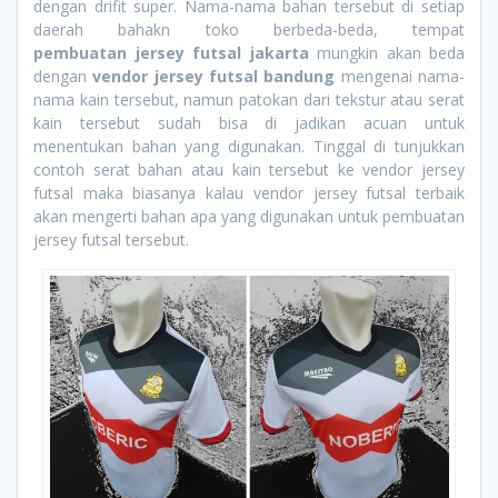
dengan drifit super. Nama-nama bahan tersebut di setiap
daerah bahakn toko berbeda-beda, tempat
pembuatan jersey futsal jakarta
mungkin akan beda
dengan
vendor jersey futsal bandung
mengenai nama-
nama kain tersebut, namun patokan dari tekstur atau serat
kain tersebut sudah bisa di jadikan acuan untuk
menentukan bahan yang digunakan. Tinggal di tunjukkan
contoh serat bahan atau kain tersebut ke vendor jersey
futsal maka biasanya kalau vendor jersey futsal terbaik
akan mengerti bahan apa yang digunakan untuk pembuatan
jersey futsal tersebut.