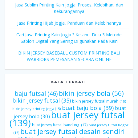
Jasa Sublim Printing Kain Jogja: Proses, Kelebihan, dan
Kekurangannya
Jasa Printing Hijab Jogja, Panduan dan Kelebihannya
Cari Jasa Printing Kain Jogja ? Ketahui Dulu 3 Metode
Sablon Digital Yang Sering Di gunakan Pada Kain
BIKIN JERSEY BASEBALL CUSTOM PRINTING BALI
WARRIORS PEMESANAN SECARA ONLINE
KATA TERKAIT
bikin jersey bola
(56)
baju futsal
(46)
bikin jersey futsal
(35)
bikin jersey futsal murah
(19)
buat baju bola
(39)
buat
bikin jersey printing jogja
(15)
buat jersey futsal
jersey bola
(30)
(139)
buat jersey futsal bandung.
(17)
buat jersey futsal bogor
buat jersey futsal desain sendiri
(15)