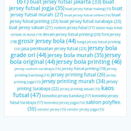
(61)
buat jersey futsal jakarta
(33)
buat
jersey futsal jogja
(35)
buat
buat jersey futsal malang
(15)
jersey futsal murah.
(27)
buat
buat jersey futsal online
(16)
jersey futsal printing
(23)
buat jersey futsal surabaya
(23)
buat jersey satuan
(21)
custom jersey futsal
(17)
desain baju futsal
desain jersey futsal printing
(20)
font jersey
terbaik di dunia
(14)
grosir jersey bola
(44)
(18)
harga jersey futsal printing
jersey bola
jasa pembuatan jersey futsal
(23)
(16)
grade ori
(44)
jersey
jersey bola murah
(35)
bola original
(44)
jersey bola printing
(46)
jersey futsal printing
(19)
jersey custom surabaya
(16)
jersey
jersey printing futsal
(26)
printing bandung
(16)
jersey
jersey printing murah
(34)
jersey
printing jogja
(15)
kaos
printing Surabaya
(22)
jersey printing satuan
(15)
futsal
(47)
konveksi jersey bandung
(17)
konveksi jersey
sablon polyflex.
futsal Surabaya
(17)
konveksi jersey jogja
(16)
(30)
vendor jersey
(15)
vendor jersey jogja
(15)