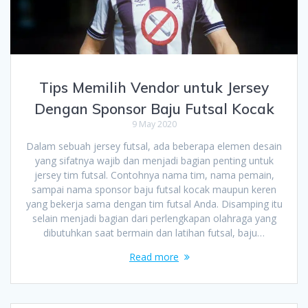
Tips Memilih Vendor untuk Jersey
Dengan Sponsor Baju Futsal Kocak
9 May 2020
Dalam sebuah jersey futsal, ada beberapa elemen desain
yang sifatnya wajib dan menjadi bagian penting untuk
jersey tim futsal. Contohnya nama tim, nama pemain,
sampai nama sponsor baju futsal kocak maupun keren
yang bekerja sama dengan tim futsal Anda. Disamping itu
selain menjadi bagian dari perlengkapan olahraga yang
dibutuhkan saat bermain dan latihan futsal, baju…
Read more