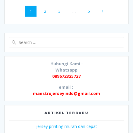
Posts
Page
Page
Page
Page
1
2
3
…
5
navigation
Search
for:
Hubungi Kami :
Whatsapp
089672325727
email :
maestrojerseyindo@gmail.com
ARTIKEL TERBARU
jersey printing murah dan cepat