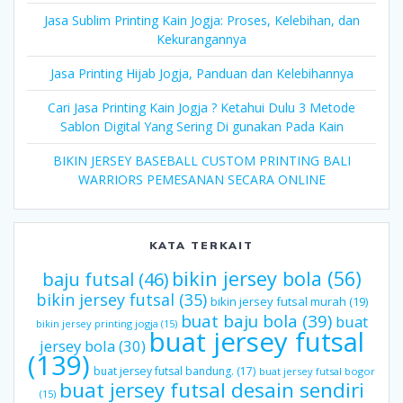
Jasa Sublim Printing Kain Jogja: Proses, Kelebihan, dan
Kekurangannya
Jasa Printing Hijab Jogja, Panduan dan Kelebihannya
Cari Jasa Printing Kain Jogja ? Ketahui Dulu 3 Metode
Sablon Digital Yang Sering Di gunakan Pada Kain
BIKIN JERSEY BASEBALL CUSTOM PRINTING BALI
WARRIORS PEMESANAN SECARA ONLINE
KATA TERKAIT
bikin jersey bola
(56)
baju futsal
(46)
bikin jersey futsal
(35)
bikin jersey futsal murah
(19)
buat baju bola
(39)
buat
bikin jersey printing jogja
(15)
buat jersey futsal
jersey bola
(30)
(139)
buat jersey futsal bandung.
(17)
buat jersey futsal bogor
buat jersey futsal desain sendiri
(15)