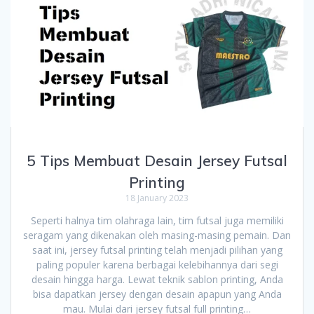
5 Tips Membuat Desain Jersey Futsal
Printing
18 January 2023
Seperti halnya tim olahraga lain, tim futsal juga memiliki
seragam yang dikenakan oleh masing-masing pemain. Dan
saat ini, jersey futsal printing telah menjadi pilihan yang
paling populer karena berbagai kelebihannya dari segi
desain hingga harga. Lewat teknik sablon printing, Anda
bisa dapatkan jersey dengan desain apapun yang Anda
mau. Mulai dari jersey futsal full printing…