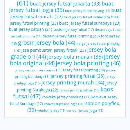
(61)
buat jersey futsal jakarta
(33)
buat
jersey futsal jogja
(35)
buat
buat jersey futsal malang
(15)
jersey futsal murah.
(27)
buat
buat jersey futsal online
(16)
jersey futsal printing
(23)
buat jersey futsal surabaya
(23)
buat jersey satuan
(21)
custom jersey futsal
(17)
desain baju futsal
desain jersey futsal printing
(20)
font jersey
terbaik di dunia
(14)
grosir jersey bola
(44)
(18)
harga jersey futsal printing
jersey bola
jasa pembuatan jersey futsal
(23)
(16)
grade ori
(44)
jersey
jersey bola murah
(35)
bola original
(44)
jersey bola printing
(46)
jersey futsal printing
(19)
jersey custom surabaya
(16)
jersey
jersey printing futsal
(26)
printing bandung
(16)
jersey
jersey printing murah
(34)
jersey
printing jogja
(15)
kaos
printing Surabaya
(22)
jersey printing satuan
(15)
futsal
(47)
konveksi jersey bandung
(17)
konveksi jersey
sablon polyflex.
futsal Surabaya
(17)
konveksi jersey jogja
(16)
(30)
vendor jersey
(15)
vendor jersey jogja
(15)