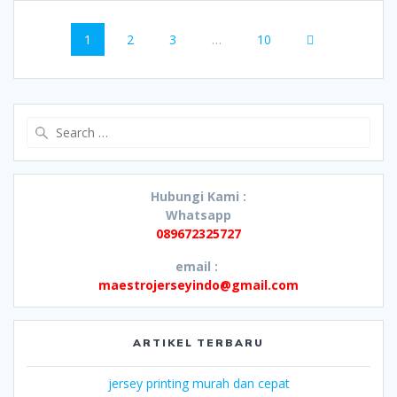
Posts
Page
Page
Page
Page
1
2
3
…
10
navigation
Search
for:
Hubungi Kami :
Whatsapp
089672325727
email :
maestrojerseyindo@gmail.com
ARTIKEL TERBARU
jersey printing murah dan cepat