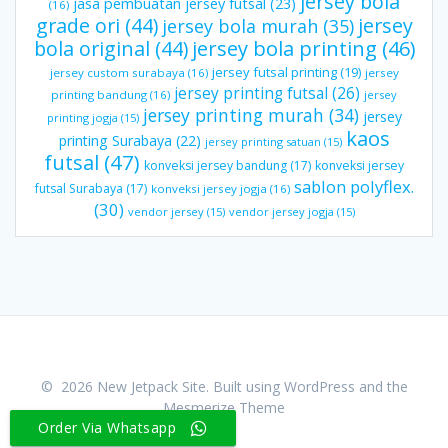
jersey bola
jasa pembuatan jersey futsal
(23)
(16)
grade ori
(44)
jersey
jersey bola murah
(35)
bola original
(44)
jersey bola printing
(46)
jersey futsal printing
(19)
jersey custom surabaya
(16)
jersey
jersey printing futsal
(26)
printing bandung
(16)
jersey
jersey printing murah
(34)
jersey
printing jogja
(15)
kaos
printing Surabaya
(22)
jersey printing satuan
(15)
futsal
(47)
konveksi jersey bandung
(17)
konveksi jersey
sablon polyflex.
futsal Surabaya
(17)
konveksi jersey jogja
(16)
(30)
vendor jersey
(15)
vendor jersey jogja
(15)
© 2026 New Jetpack Site. Built using WordPress and the
Mesmerize Theme
Order Via Whatsapp