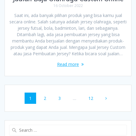
16 October 2022
Saat ini, ada banyak pilihan produk yang bisa kamu jual
secara online. Salah satunya adalah jersey olahraga, seperti
jersey futsal, bola, badminton, lari, dan sebagainya.
Ditambah lagi, ada jasa pembuatan jersey yang bisa
membantu Anda berjualan dengan menyediakan produk-
produk yang dapat Anda jual. Mengapa Jual Jersey Custom
atau Jasa Pembuatan Jersey? Ketika bicara soal jualan…
Read more
Posts
Page
Page
Page
Page
1
2
3
…
12
navigation
Search
for: