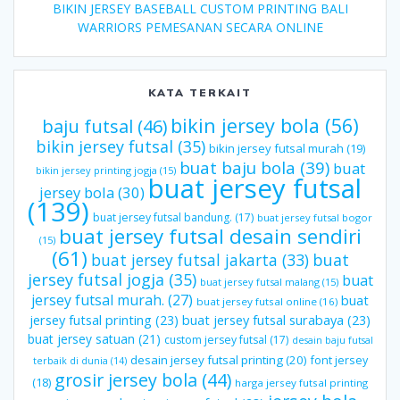
BIKIN JERSEY BASEBALL CUSTOM PRINTING BALI
WARRIORS PEMESANAN SECARA ONLINE
KATA TERKAIT
bikin jersey bola
(56)
baju futsal
(46)
bikin jersey futsal
(35)
bikin jersey futsal murah
(19)
buat baju bola
(39)
buat
bikin jersey printing jogja
(15)
buat jersey futsal
jersey bola
(30)
(139)
buat jersey futsal bandung.
(17)
buat jersey futsal bogor
buat jersey futsal desain sendiri
(15)
(61)
buat jersey futsal jakarta
(33)
buat
jersey futsal jogja
(35)
buat
buat jersey futsal malang
(15)
jersey futsal murah.
(27)
buat
buat jersey futsal online
(16)
jersey futsal printing
(23)
buat jersey futsal surabaya
(23)
buat jersey satuan
(21)
custom jersey futsal
(17)
desain baju futsal
desain jersey futsal printing
(20)
font jersey
terbaik di dunia
(14)
grosir jersey bola
(44)
(18)
harga jersey futsal printing