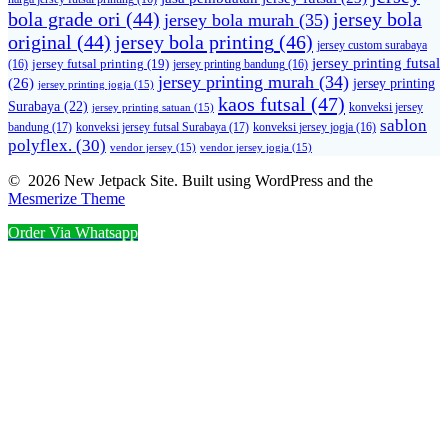
bola grade ori
(44)
jersey bola
jersey bola murah
(35)
original
(44)
jersey bola printing
(46)
jersey custom surabaya
jersey printing futsal
jersey futsal printing
(19)
(16)
jersey printing bandung
(16)
jersey printing murah
(34)
(26)
jersey printing
jersey printing jogja
(15)
kaos futsal
(47)
Surabaya
(22)
konveksi jersey
jersey printing satuan
(15)
sablon
bandung
(17)
konveksi jersey futsal Surabaya
(17)
konveksi jersey jogja
(16)
polyflex.
(30)
vendor jersey
(15)
vendor jersey jogja
(15)
© 2026 New Jetpack Site. Built using WordPress and the
Mesmerize Theme
Order Via Whatsapp