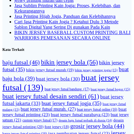
jersey printing murah dan cepat
Jasa Sublim Printing Kain Jogja: Proses, Kelebihan, dan
Kekurangannya
Jasa Printing Hijab Jogja, Panduan dan Kelebihannya
Cari Jasa Printing Kain Jogja ? Ketahui Dulu 3 Metode
Sablon Digital Yang Sering Di gunakan Pada Kain
BIKIN JERSEY BASEBALL CUSTOM PRINTING BALI
WARRIORS PEMESANAN SECARA ONLINE
Kata Terkait
bikin jersey bola
(56)
baju futsal
(46)
bikin jersey
buat
futsal
(35)
bikin jersey futsal murah
(19)
bikin jersey printing jogja
(15)
buat jersey
baju bola
(39)
buat jersey bola
(30)
futsal
(139)
buat jersey futsal bandung.
(17)
buat jersey futsal bogor
(15)
buat jersey futsal desain sendiri
(61)
buat jersey
futsal jakarta
(33)
buat jersey futsal jogja
(35)
buat jersey futsal
buat jersey futsal murah.
(27)
buat
malang
(15)
buat jersey futsal online
(16)
jersey futsal printing
(23)
buat jersey futsal surabaya
(23)
buat jersey
satuan
(21)
desain
custom jersey futsal
(17)
desain baju futsal terbaik di dunia
(14)
grosir jersey bola
(44)
jersey futsal printing
(20)
font jersey
(18)
jersey
jasa pembuatan jersey futsal
(23)
harga jersey futsal printing
(16)