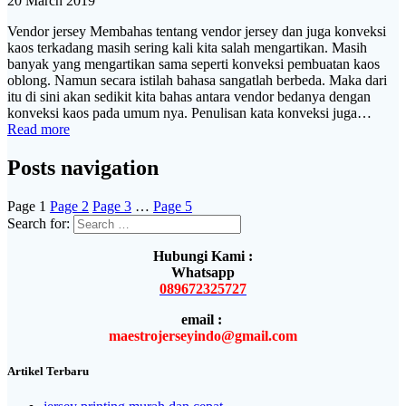
20 March 2019
Vendor jersey Membahas tentang vendor jersey dan juga konveksi
kaos terkadang masih sering kali kita salah mengartikan. Masih
banyak yang mengartikan sama seperti konveksi pembuatan kaos
oblong. Namun secara istilah bahasa sangatlah berbeda. Maka dari
itu di sini akan sedikit kita bahas antara vendor bedanya dengan
konveksi kaos pada umum nya. Penulisan kata konveksi juga…
Read more
Posts navigation
Page
1
Page
2
Page
3
…
Page
5
Search for:
Hubungi Kami :
Whatsapp
089672325727
email :
maestrojerseyindo@gmail.com
Artikel Terbaru