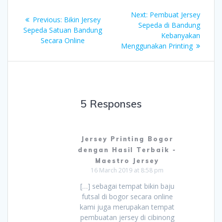
Post
Next
Next:
Pembuat Jersey
Previous
Previous:
Bikin Jersey
navigation
post:
Sepeda di Bandung
post:
Sepeda Satuan Bandung
Kebanyakan
Secara Online
Menggunakan Printing
5 Responses
Jersey Printing Bogor
dengan Hasil Terbaik -
Maestro Jersey
16 March 2019 at 8:58 pm
[…] sebagai tempat bikin baju
futsal di bogor secara online
kami juga merupakan tempat
pembuatan jersey di cibinong