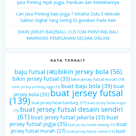
Jasa Printing Hijab Jogja, Panduan dan Kelebihannya
Cari Jasa Printing Kain Jogja ? Ketahui Dulu 3 Metode
Sablon Digital Yang Sering Di gunakan Pada Kain
BIKIN JERSEY BASEBALL CUSTOM PRINTING BALI
WARRIORS PEMESANAN SECARA ONLINE
KATA TERKAIT
bikin jersey bola
(56)
baju futsal
(46)
bikin jersey futsal
(35)
bikin jersey futsal murah
(19)
buat baju bola
(39)
buat
bikin jersey printing jogja
(15)
buat jersey futsal
jersey bola
(30)
(139)
buat jersey futsal bandung.
(17)
buat jersey futsal bogor
buat jersey futsal desain sendiri
(15)
(61)
buat jersey futsal jakarta
(33)
buat
jersey futsal jogja
(35)
buat
buat jersey futsal malang
(15)
jersey futsal murah.
(27)
buat
buat jersey futsal online
(16)