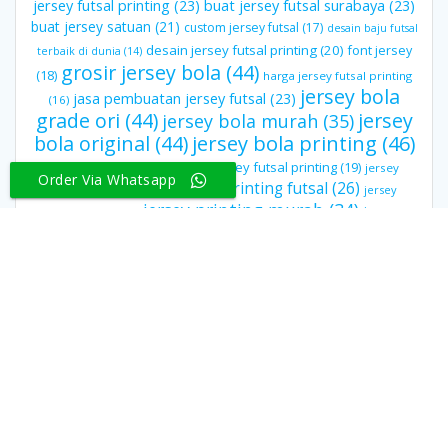
jersey futsal printing
(23)
buat jersey futsal surabaya
(23)
buat jersey satuan
(21)
custom jersey futsal
(17)
desain baju futsal
desain jersey futsal printing
(20)
font jersey
terbaik di dunia
(14)
grosir jersey bola
(44)
(18)
harga jersey futsal printing
jersey bola
jasa pembuatan jersey futsal
(23)
(16)
grade ori
(44)
jersey
jersey bola murah
(35)
bola original
(44)
jersey bola printing
(46)
jersey futsal printing
(19)
jersey custom surabaya
(16)
jersey
Order Via Whatsapp
jersey printing futsal
(26)
printing bandung
(16)
jersey
jersey printing murah
(34)
jersey
printing jogja
(15)
kaos
printing Surabaya
(22)
jersey printing satuan
(15)
futsal
(47)
konveksi jersey bandung
(17)
konveksi jersey
sablon polyflex.
futsal Surabaya
(17)
konveksi jersey jogja
(16)
(30)
vendor jersey
(15)
vendor jersey jogja
(15)