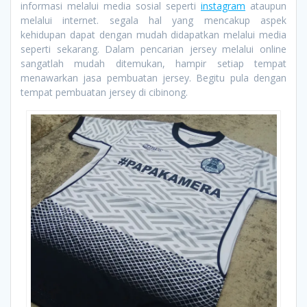
informasi melalui media sosial seperti
instagram
ataupun
melalui internet. segala hal yang mencakup aspek
kehidupan dapat dengan mudah didapatkan melalui media
seperti sekarang. Dalam pencarian jersey melalui online
sangatlah mudah ditemukan, hampir setiap tempat
menawarkan jasa pembuatan jersey. Begitu pula dengan
tempat pembuatan jersey di cibinong.