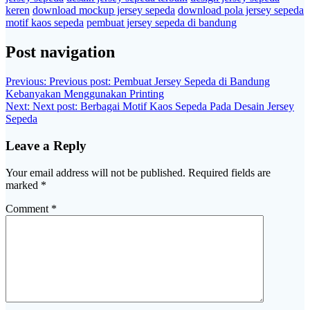
keren
download mockup jersey sepeda
download pola jersey sepeda
motif kaos sepeda
pembuat jersey sepeda di bandung
Post navigation
Previous:
Previous post:
Pembuat Jersey Sepeda di Bandung
Kebanyakan Menggunakan Printing
Next:
Next post:
Berbagai Motif Kaos Sepeda Pada Desain Jersey
Sepeda
Leave a Reply
Your email address will not be published.
Required fields are
marked
*
Comment
*