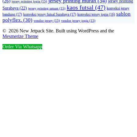
jersey printing murah
(34)
(26)
jersey printing
jersey printing jogja
(15)
kaos futsal
(47)
Surabaya
(22)
konveksi jersey
jersey printing satuan
(15)
sablon
bandung
(17)
konveksi jersey futsal Surabaya
(17)
konveksi jersey jogja
(16)
polyflex.
(30)
vendor jersey
(15)
vendor jersey jogja
(15)
© 2026 New Jetpack Site. Built using WordPress and the
Mesmerize Theme
Order Via Whatsapp