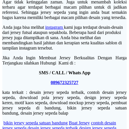
Agar tidak ketinggalan zaman. Juga untuk menambah koleksi
terbaru agar terdapat berbagai macam pilihan untuk di jadikan
referensi. Sehingga jersey sepeda yang ingin anda buat semakin
bagus karena memiliki berbagai macam pilihan desain yang tersedia.
Anda juga bisa melihat
instagram
kami juga terdapat desain-desain
dari jersey futsal ataupun sepakbola. Beberapa hasil dari produksi
jersey juga ditampilkan di sana. Anda bisa melihat dan
membandingkan hasil jahitan dan kerapian serta kualitas sablon di
tampilan instagram tersebut.
Jika Anda Ingin Membuat Jersey Berkualitas Dengan Harga
Terjangkau silahkan Hubungi Kami di :
SMS / CALL / Whats App
089672325727
kata terkait : desain jersey sepeda terbaik, contoh desain jersey
sepeda, download pola jersey sepeda, design jersey sepeda
keren, motif kaos sepeda, download mockup jersey sepeda, pembuat
jersey sepeda di bandung, bikin jersey sepeda satuan
bandung, desain jersey sepeda balap
bikin jersey sepeda satuan bandung
Buat Jersey
contoh desain
jersey sepeda
desain jersey sepeda terbaik
design jersey sepeda