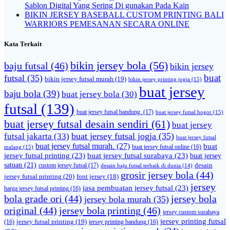
Sablon Digital Yang Sering Di gunakan Pada Kain
BIKIN JERSEY BASEBALL CUSTOM PRINTING BALI
WARRIORS PEMESANAN SECARA ONLINE
Kata Terkait
bikin jersey bola
(56)
baju futsal
(46)
bikin jersey
buat
futsal
(35)
bikin jersey futsal murah
(19)
bikin jersey printing jogja
(15)
buat jersey
baju bola
(39)
buat jersey bola
(30)
futsal
(139)
buat jersey futsal bandung.
(17)
buat jersey futsal bogor
(15)
buat jersey futsal desain sendiri
(61)
buat jersey
futsal jakarta
(33)
buat jersey futsal jogja
(35)
buat jersey futsal
buat jersey futsal murah.
(27)
buat
malang
(15)
buat jersey futsal online
(16)
jersey futsal printing
(23)
buat jersey futsal surabaya
(23)
buat jersey
satuan
(21)
desain
custom jersey futsal
(17)
desain baju futsal terbaik di dunia
(14)
grosir jersey bola
(44)
jersey futsal printing
(20)
font jersey
(18)
jersey
jasa pembuatan jersey futsal
(23)
harga jersey futsal printing
(16)
bola grade ori
(44)
jersey bola
jersey bola murah
(35)
original
(44)
jersey bola printing
(46)
jersey custom surabaya
jersey printing futsal
jersey futsal printing
(19)
(16)
jersey printing bandung
(16)