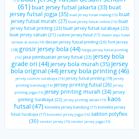
(15)
(61)
buat jersey futsal jakarta
(33)
buat
jersey futsal jogja
(35)
buat
buat jersey futsal malang
(15)
jersey futsal murah.
(27)
buat
buat jersey futsal online
(16)
jersey futsal printing
(23)
buat jersey futsal surabaya
(23)
buat jersey satuan
(21)
custom jersey futsal
(17)
desain baju futsal
desain jersey futsal printing
(20)
font jersey
terbaik di dunia
(14)
grosir jersey bola
(44)
(18)
harga jersey futsal printing
jersey bola
jasa pembuatan jersey futsal
(23)
(16)
grade ori
(44)
jersey
jersey bola murah
(35)
bola original
(44)
jersey bola printing
(46)
jersey futsal printing
(19)
jersey custom surabaya
(16)
jersey
jersey printing futsal
(26)
printing bandung
(16)
jersey
jersey printing murah
(34)
jersey
printing jogja
(15)
kaos
printing Surabaya
(22)
jersey printing satuan
(15)
futsal
(47)
konveksi jersey bandung
(17)
konveksi jersey
sablon polyflex.
futsal Surabaya
(17)
konveksi jersey jogja
(16)
(30)
vendor jersey
(15)
vendor jersey jogja
(15)