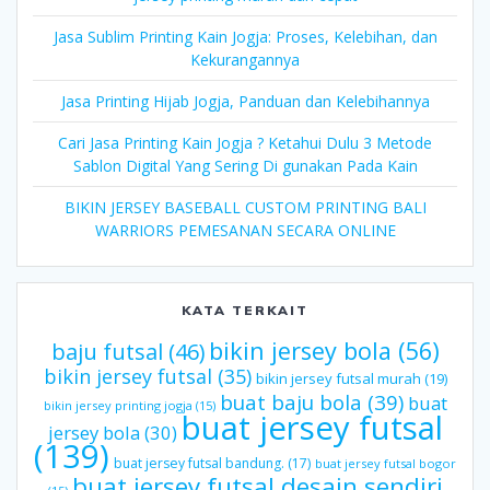
Jasa Sublim Printing Kain Jogja: Proses, Kelebihan, dan
Kekurangannya
Jasa Printing Hijab Jogja, Panduan dan Kelebihannya
Cari Jasa Printing Kain Jogja ? Ketahui Dulu 3 Metode
Sablon Digital Yang Sering Di gunakan Pada Kain
BIKIN JERSEY BASEBALL CUSTOM PRINTING BALI
WARRIORS PEMESANAN SECARA ONLINE
KATA TERKAIT
bikin jersey bola
(56)
baju futsal
(46)
bikin jersey futsal
(35)
bikin jersey futsal murah
(19)
buat baju bola
(39)
buat
bikin jersey printing jogja
(15)
buat jersey futsal
jersey bola
(30)
(139)
buat jersey futsal bandung.
(17)
buat jersey futsal bogor
buat jersey futsal desain sendiri