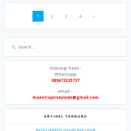
Posts
Page
Page
Page
Page
1
2
3
4
navigation
Search
for:
Hubungi Kami :
Whatsapp
089672325727
email :
maestrojerseyindo@gmail.com
ARTIKEL TERBARU
jersey printing murah dan cepat