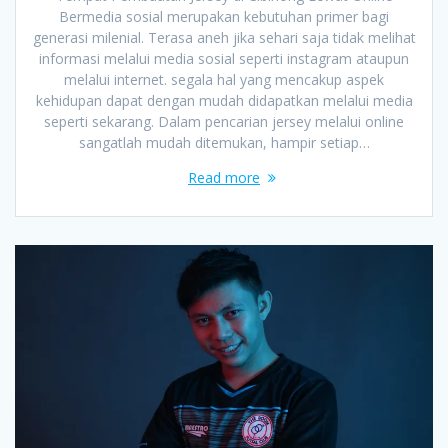
Bermedia sosial merupakan kebutuhan primer bagi
generasi milenial. Terasa aneh jika sehari saja tidak melihat
informasi melalui media sosial seperti instagram ataupun
melalui internet. segala hal yang mencakup aspek
kehidupan dapat dengan mudah didapatkan melalui media
seperti sekarang. Dalam pencarian jersey melalui online
sangatlah mudah ditemukan, hampir setiap…
Read more