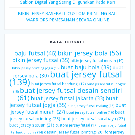
Sablon Digital Yang Sering Di gunakan Pada Kain
BIKIN JERSEY BASEBALL CUSTOM PRINTING BALI
WARRIORS PEMESANAN SECARA ONLINE
KATA TERKAIT
bikin jersey bola
(56)
baju futsal
(46)
bikin jersey futsal
(35)
bikin jersey futsal murah
(19)
buat baju bola
(39)
buat
bikin jersey printing jogja
(15)
buat jersey futsal
jersey bola
(30)
(139)
buat jersey futsal bandung.
(17)
buat jersey futsal bogor
buat jersey futsal desain sendiri
(15)
(61)
buat jersey futsal jakarta
(33)
buat
jersey futsal jogja
(35)
buat
buat jersey futsal malang
(15)
jersey futsal murah.
(27)
buat
buat jersey futsal online
(16)
jersey futsal printing
(23)
buat jersey futsal surabaya
(23)
buat jersey satuan
(21)
custom jersey futsal
(17)
desain baju futsal
desain jersey futsal printing
(20)
font jersey
terbaik di dunia
(14)