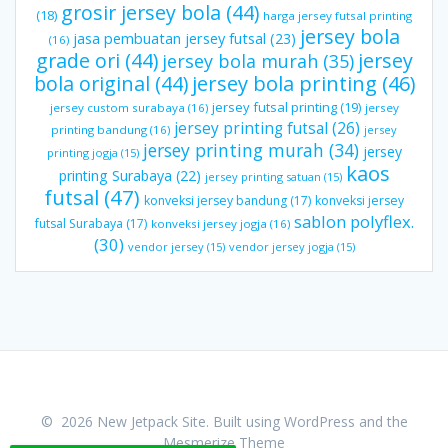
grosir jersey bola
(44)
(18)
harga jersey futsal printing
jersey bola
jasa pembuatan jersey futsal
(23)
(16)
grade ori
(44)
jersey
jersey bola murah
(35)
bola original
(44)
jersey bola printing
(46)
jersey futsal printing
(19)
jersey custom surabaya
(16)
jersey
jersey printing futsal
(26)
printing bandung
(16)
jersey
jersey printing murah
(34)
jersey
printing jogja
(15)
kaos
printing Surabaya
(22)
jersey printing satuan
(15)
futsal
(47)
konveksi jersey bandung
(17)
konveksi jersey
sablon polyflex.
futsal Surabaya
(17)
konveksi jersey jogja
(16)
(30)
vendor jersey
(15)
vendor jersey jogja
(15)
© 2026 New Jetpack Site. Built using WordPress and the
Mesmerize Theme