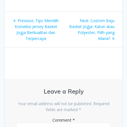
Post
Previous
Next
Previous:
Tips Memilih
Next:
Custom Baju
navigation
post:
post:
Konveksi Jersey Basket
Basket Jogja: Katun atau
Jogja Berkualitas dan
Polyester, Pilih yang
Terpercaya
Mana?
Leave a Reply
Your email address will not be published.
Required
fields are marked
*
Comment
*