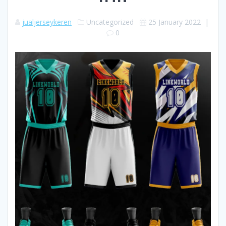
jualjerseykeren
Uncategorized
25 January 2022
|
0