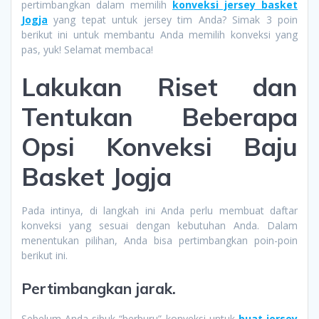
pertimbangkan dalam memilih
konveksi jersey basket
Jogja
yang tepat untuk jersey tim Anda? Simak 3 poin
berikut ini untuk membantu Anda memilih konveksi yang
pas, yuk! Selamat membaca!
Lakukan Riset dan
Tentukan Beberapa
Opsi Konveksi Baju
Basket Jogja
Pada intinya, di langkah ini Anda perlu membuat daftar
konveksi yang sesuai dengan kebutuhan Anda. Dalam
menentukan pilihan, Anda bisa pertimbangkan poin-poin
berikut ini.
Pertimbangkan jarak.
Sebelum Anda sibuk “berburu” konveksi untuk
buat jersey