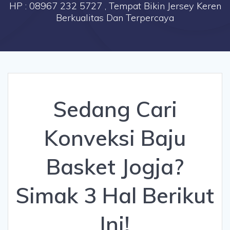
HP : 08967 232 5727 , Tempat Bikin Jersey Keren
Berkualitas Dan Terpercaya
Sedang Cari
Konveksi Baju
Basket Jogja?
Simak 3 Hal Berikut
Ini!