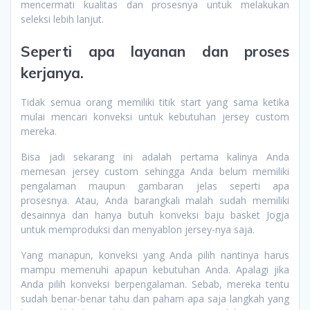
mencermati kualitas dan prosesnya untuk melakukan
seleksi lebih lanjut.
Seperti apa layanan dan proses
kerjanya.
Tidak semua orang memiliki titik start yang sama ketika
mulai mencari konveksi untuk kebutuhan jersey custom
mereka.
Bisa jadi sekarang ini adalah pertama kalinya Anda
memesan jersey custom sehingga Anda belum memiliki
pengalaman maupun gambaran jelas seperti apa
prosesnya. Atau, Anda barangkali malah sudah memiliki
desainnya dan hanya butuh konveksi baju basket Jogja
untuk memproduksi dan menyablon jersey-nya saja.
Yang manapun, konveksi yang Anda pilih nantinya harus
mampu memenuhi apapun kebutuhan Anda. Apalagi jika
Anda pilih konveksi berpengalaman. Sebab, mereka tentu
sudah benar-benar tahu dan paham apa saja langkah yang