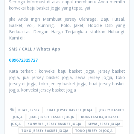
Semoga informasi di atas dapat membantu Anda memilih
konveksi baju basket Jogja yang tepat, ya!
Jika Anda Ingin Membuat Jersey Olahraga, Baju Futsal,
Basket, Voli, Running, Polo, Jaket, Hoodie Dsb yang
Berkualitas Dengan Harga Terjangkau silahkan Hubungi
Kami di :
SMS / CALL / Whats App
089672325727
Kata terkait : konveksi baju basket jogja, jersey basket
jogja, jual jersey basket jogja, sewa jersey jogja, toko
jersey di jogja, toko jersey basket jogja, buat jersey basket
jogja, konveksi jersey basket jogja
BUAT JERSEY
BUAT JERSEY BASKET JOGJA
JERSEY BASKET
JOGJA
JUAL JERSEY BASKET JOGJA
KONVEKSI BAJU BASKET
JOGJA
KONVEKSI JERSEY BASKET JOGJA
SEWA JERSEY JOGJA
TOKO JERSEY BASKET JOGJA
TOKO JERSEY DI JOGJA