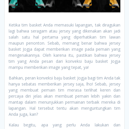
Ketika tim basket Anda memasuki lapangan, tak diragukan
lagi bahwa seragam atau jersey yang dikenakan akan jadi
salah satu hal pertama yang diperhatikan tim lawan
maupun penonton. Sebab, memang benar bahwa jersey
basket Jogja dapat memberikan image pada pemain yang
mengenakannya. Oleh karena itu, pastikan bahwa jersey
tim yang Anda pesan dari konveksi baju basket Jogja
mampu memberikan image yang tepat, ya!
Bahkan, peran konveksi baju basket Jogja bagi tim Anda tak
hanya sebatas memberikan jersey saja, lho! Sebab, jersey
yang membuat pemain tim merasa terlihat keren dan
percaya diri jelas akan membuat pemain lebih yakin dan
mantap dalam menunjukkan permainan terbaik mereka di
lapangan. Hal tersebut tentu akan menguntungkan tim
Anda juga, kan?
Kalau begitu, apa yang perlu Anda lakukan dan