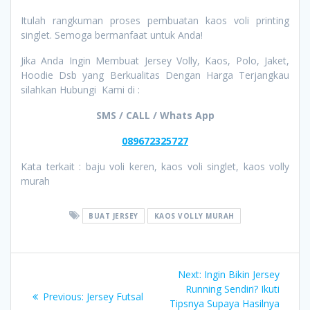
Itulah rangkuman proses pembuatan kaos voli printing
singlet. Semoga bermanfaat untuk Anda!
Jika Anda Ingin Membuat Jersey Volly, Kaos, Polo, Jaket,
Hoodie Dsb yang Berkualitas Dengan Harga Terjangkau
silahkan Hubungi Kami di :
SMS / CALL / Whats App
089672325727
Kata terkait : baju voli keren, kaos voli singlet, kaos volly
murah
BUAT JERSEY
KAOS VOLLY MURAH
Post
Next
Next:
Ingin Bikin Jersey
navigation
post:
Running Sendiri? Ikuti
Previous
Previous:
Jersey Futsal
Tipsnya Supaya Hasilnya