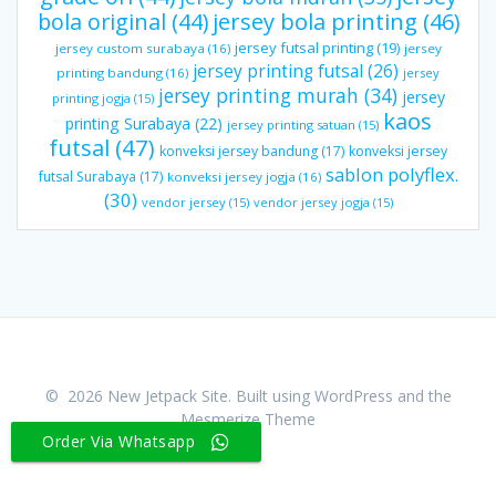
bola original
(44)
jersey bola printing
(46)
jersey futsal printing
(19)
jersey custom surabaya
(16)
jersey
jersey printing futsal
(26)
printing bandung
(16)
jersey
jersey printing murah
(34)
jersey
printing jogja
(15)
kaos
printing Surabaya
(22)
jersey printing satuan
(15)
futsal
(47)
konveksi jersey bandung
(17)
konveksi jersey
sablon polyflex.
futsal Surabaya
(17)
konveksi jersey jogja
(16)
(30)
vendor jersey
(15)
vendor jersey jogja
(15)
© 2026 New Jetpack Site. Built using WordPress and the
Mesmerize Theme
Order Via Whatsapp