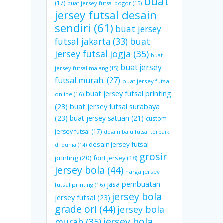
buat
(17)
buat jersey futsal bogor
(15)
jersey futsal desain
sendiri
(61)
buat jersey
futsal jakarta
(33)
buat
jersey futsal jogja
(35)
buat
buat jersey
jersey futsal malang
(15)
futsal murah.
(27)
buat jersey futsal
buat jersey futsal printing
online
(16)
(23)
buat jersey futsal surabaya
(23)
buat jersey satuan
(21)
custom
jersey futsal
(17)
desain baju futsal terbaik
desain jersey futsal
di dunia
(14)
grosir
printing
(20)
font jersey
(18)
jersey bola
(44)
harga jersey
jasa pembuatan
futsal printing
(16)
jersey bola
jersey futsal
(23)
grade ori
(44)
jersey bola
jersey bola
murah
(35)