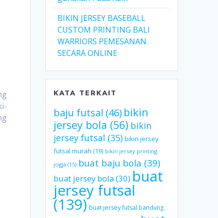
BIKIN JERSEY BASEBALL
CUSTOM PRINTING BALI
WARRIORS PEMESANAN
SECARA ONLINE
ng
KATA TERKAIT
i-
bikin
baju futsal
(46)
ng
jersey bola
(56)
bikin
jersey futsal
(35)
bikin jersey
futsal murah
(19)
bikin jersey printing
buat baju bola
(39)
jogja
(15)
buat
buat jersey bola
(30)
jersey futsal
(139)
buat jersey futsal bandung.