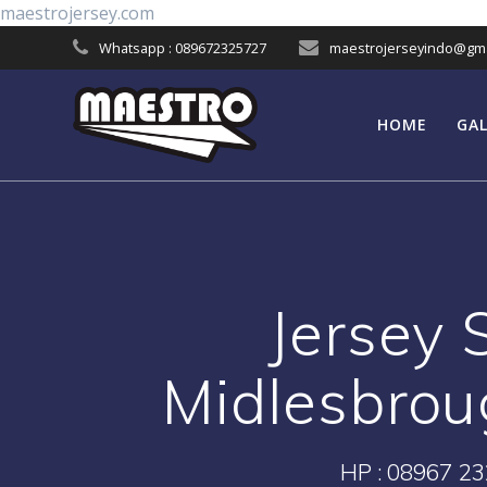
Skip
maestrojersey.com
to
Whatsapp : 089672325727
maestrojerseyindo@gma
content
HOME
GAL
Jersey 
Midlesbrou
HP : 08967 23