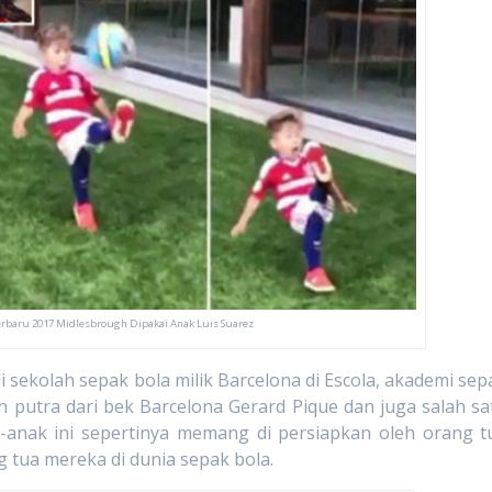
Terbaru 2017 Midlesbrough Dipakai Anak Luis Suarez
olah sepak bola milik Barcelona di Escola, akademi sep
eh putra dari bek Barcelona Gerard Pique dan juga salah sa
k-anak ini sepertinya memang di persiapkan oleh orang t
g tua mereka di dunia sepak bola.