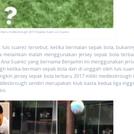
Terbaru midlesbrough 2017 Dipakai Anak Luis Suarez
suarez tersebut, ketika bermaian sepak bola, bukann
a melainkan malah menggunakan jersey sepak bola terba
gh. Ana Suarez yang bernama Benjamin ini menggunakan jers
gh ketika bermain sepak bola dan di unggah oleh luis suar
 Mungkin jersey sepak bola terbaru 2017 miliki medlesbrough i
Midlesbrough sendiri merupakan klub kasta kedua liga inggr
ni.