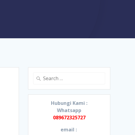
Search
for:
Hubungi Kami :
Whatsapp
089672325727
email :