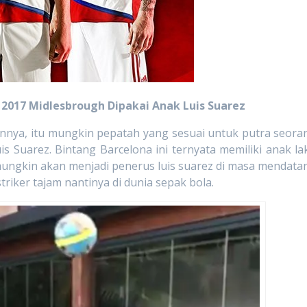
 2017 Midlesbrough Dipakai Anak Luis Suarez
, itu mungkin pepatah yang sesuai untuk putra seora
s Suarez. Bintang Barcelona ini ternyata memiliki anak lak
 mungkin akan menjadi penerus luis suarez di masa mendata
iker tajam nantinya di dunia sepak bola.