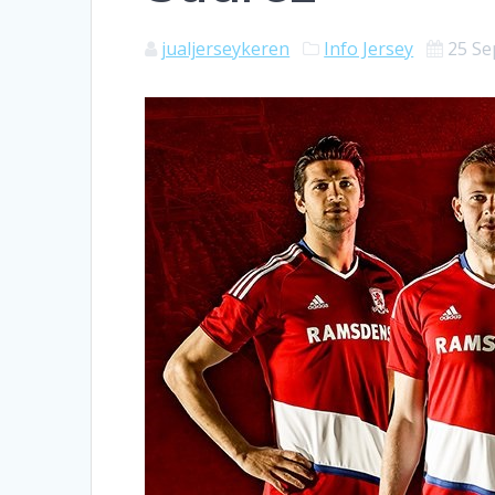
jualjerseykeren
Info Jersey
25 Se