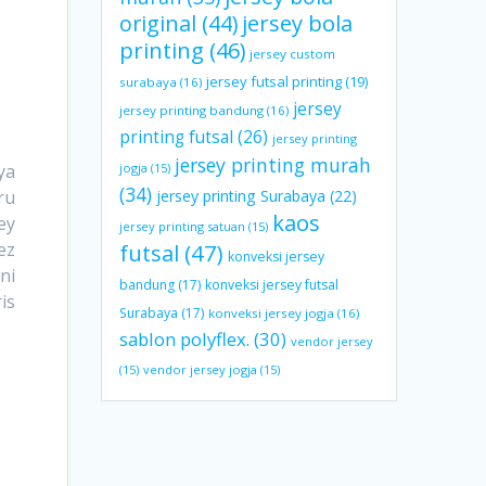
original
(44)
jersey bola
printing
(46)
jersey custom
jersey futsal printing
(19)
surabaya
(16)
jersey
jersey printing bandung
(16)
printing futsal
(26)
jersey printing
jersey printing murah
ya
jogja
(15)
(34)
ru
jersey printing Surabaya
(22)
kaos
ey
jersey printing satuan
(15)
ez
futsal
(47)
konveksi jersey
ni
bandung
(17)
konveksi jersey futsal
is
Surabaya
(17)
konveksi jersey jogja
(16)
sablon polyflex.
(30)
vendor jersey
(15)
vendor jersey jogja
(15)