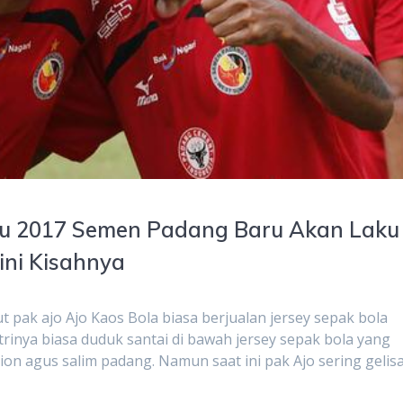
baru 2017 Semen Padang Baru Akan Laku
ini Kisahnya
 ajo Ajo Kaos Bola biasa berjualan jersey sepak bola
rinya biasa duduk santai di bawah jersey sepak bola yang
ion agus salim padang. Namun saat ini pak Ajo sering gelis