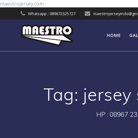
Skip
maestrojersey.com
to
Whatsapp : 089672325727
maestrojerseyindo@gma
content
HOME
GAL
Tag:
jersey
HP : 08967 23