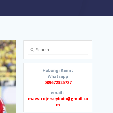
Search
for:
Hubungi Kami :
Whatsapp
089672325727
email :
maestrojerseyindo@gmail.co
m