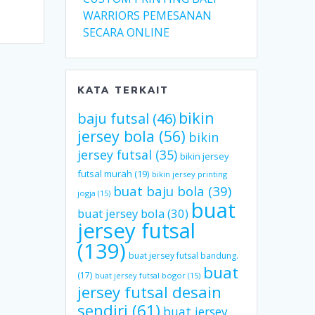
WARRIORS PEMESANAN
SECARA ONLINE
KATA TERKAIT
bikin
baju futsal
(46)
jersey bola
(56)
bikin
jersey futsal
(35)
bikin jersey
futsal murah
(19)
bikin jersey printing
buat baju bola
(39)
jogja
(15)
buat
buat jersey bola
(30)
jersey futsal
(139)
buat jersey futsal bandung.
buat
(17)
buat jersey futsal bogor
(15)
jersey futsal desain
sendiri
(61)
buat jersey