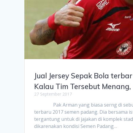
Jual Jersey Sepak Bola ter
Kalau Tim Tersebut Menang, 
27 September 2017
Pak Arman yang biasa serng di sebut pak
terbaru 2017 semen padang. Dia bersama ist
tergantung untuk di jajakan di komplek stad
dikarenakan kondisi Semen Padang…