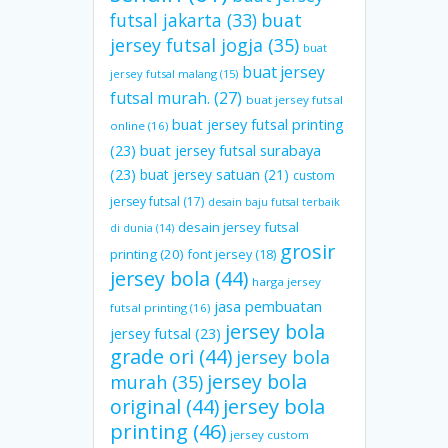
futsal jakarta
(33)
buat
jersey futsal jogja
(35)
buat
buat jersey
jersey futsal malang
(15)
futsal murah.
(27)
buat jersey futsal
buat jersey futsal printing
online
(16)
(23)
buat jersey futsal surabaya
(23)
buat jersey satuan
(21)
custom
jersey futsal
(17)
desain baju futsal terbaik
desain jersey futsal
di dunia
(14)
grosir
printing
(20)
font jersey
(18)
jersey bola
(44)
harga jersey
jasa pembuatan
futsal printing
(16)
jersey bola
jersey futsal
(23)
grade ori
(44)
jersey bola
jersey bola
murah
(35)
original
(44)
jersey bola
printing
(46)
jersey custom