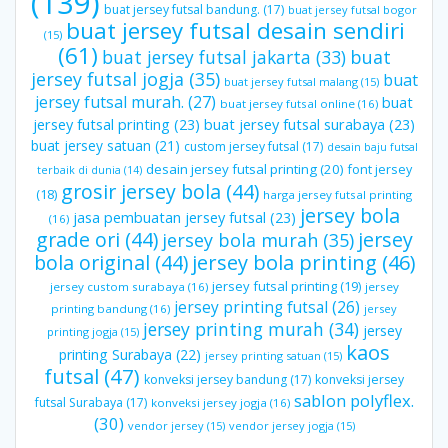
(139)
buat jersey futsal bandung.
(17)
buat jersey futsal bogor
buat jersey futsal desain sendiri
(15)
(61)
buat jersey futsal jakarta
(33)
buat
jersey futsal jogja
(35)
buat
buat jersey futsal malang
(15)
jersey futsal murah.
(27)
buat
buat jersey futsal online
(16)
jersey futsal printing
(23)
buat jersey futsal surabaya
(23)
buat jersey satuan
(21)
custom jersey futsal
(17)
desain baju futsal
desain jersey futsal printing
(20)
font jersey
terbaik di dunia
(14)
grosir jersey bola
(44)
(18)
harga jersey futsal printing
jersey bola
jasa pembuatan jersey futsal
(23)
(16)
grade ori
(44)
jersey
jersey bola murah
(35)
bola original
(44)
jersey bola printing
(46)
jersey futsal printing
(19)
jersey custom surabaya
(16)
jersey
jersey printing futsal
(26)
printing bandung
(16)
jersey
jersey printing murah
(34)
jersey
printing jogja
(15)
kaos
printing Surabaya
(22)
jersey printing satuan
(15)
futsal
(47)
konveksi jersey bandung
(17)
konveksi jersey
sablon polyflex.
futsal Surabaya
(17)
konveksi jersey jogja
(16)
(30)
vendor jersey
(15)
vendor jersey jogja
(15)