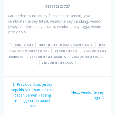
089672325727
Kata terkait: buat jersey futsal desain sendiri, jasa
pembuatan jersey futsal, vendor jersey bandung, vendor
jersey, vendor jersey jakarta, vendor jersey jogja, vendor
jersey solo.
BUAT JERSEY
BUAT JERSEY FUTSAL DESAIN SENDIRI
JASA
PEMBUATAN JERSEY FUTSAL
VENDOR JERSEY
VENDOR JERSEY
BANDUNG
VENDOR JERSEY JAKARTA
VENDOR JERSEY JOGJA
VENDOR JERSEY SOLO
Post
Previous
Previous:
Buat jersey
navigation
post:
sepakbola terbaru musim
Next
Next:
Vendor Jersey
depan Semen Padang
post:
Jogja
menggunakan aparel
lokal