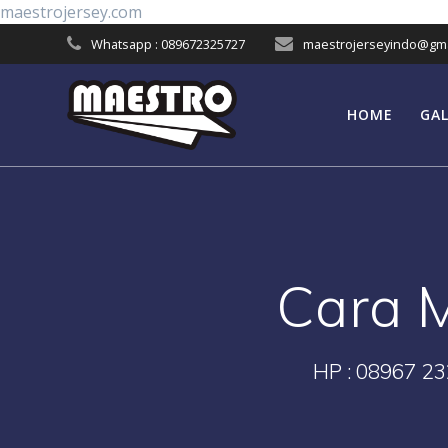
Skip
maestrojersey.com
to
Whatsapp : 089672325727
maestrojerseyindo@gma
content
HOME
GAL
Cara M
HP : 08967 23