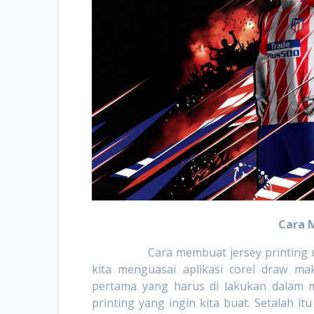
Cara 
Cara membuat jersey printing untuk 
kita menguasai aplikasi corel draw m
pertama yang harus di lakukan dalam 
printing yang ingin kita buat. Setalah i