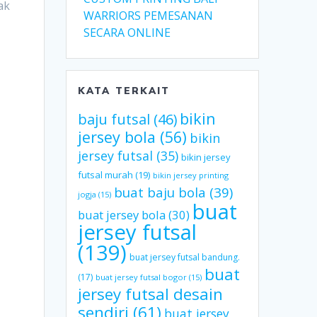
ak
WARRIORS PEMESANAN
SECARA ONLINE
KATA TERKAIT
bikin
baju futsal
(46)
jersey bola
(56)
bikin
jersey futsal
(35)
bikin jersey
futsal murah
(19)
bikin jersey printing
buat baju bola
(39)
jogja
(15)
buat
buat jersey bola
(30)
jersey futsal
(139)
buat jersey futsal bandung.
buat
(17)
buat jersey futsal bogor
(15)
jersey futsal desain
sendiri
(61)
buat jersey