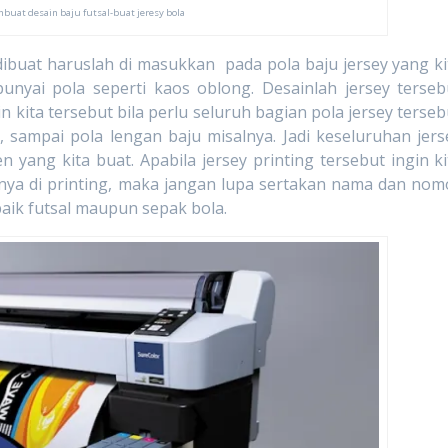
buat desain baju futsal-buat jeresy bola
 haruslah di masukkan pada pola baju jersey yang ki
unyai pola seperti kaos oblong. Desainlah jersey terseb
n kita tersebut bila perlu seluruh bagian pola jersey terseb
, sampai pola lengan baju misalnya. Jadi keseluruhan jers
n yang kita buat. Apabila jersey printing tersebut ingin ki
ya di printing, maka jangan lupa sertakan nama dan nom
baik futsal maupun sepak bola.