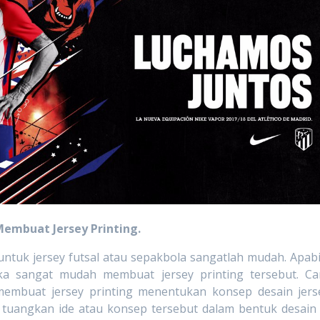
Membuat Jersey Printing.
jersey futsal atau sepakbola sangatlah mudah. Apabi
aka sangat mudah membuat jersey printing tersebut. Ca
membuat jersey printing menentukan konsep desain jers
tu tuangkan ide atau konsep tersebut dalam bentuk desain 