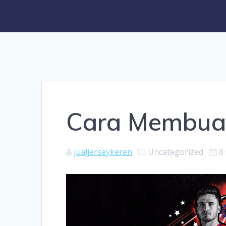
Cara Membuat 
jualjerseykeren
Uncategorized
8