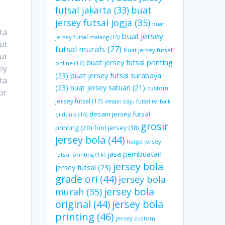
futsal jakarta
(33)
buat
jersey futsal jogja
(35)
buat
ta
buat jersey
jersey futsal malang
(15)
ut
futsal murah.
(27)
buat jersey futsal
ut
buat jersey futsal printing
online
(16)
ey
(23)
buat jersey futsal surabaya
ta
(23)
buat jersey satuan
(21)
custom
or
jersey futsal
(17)
desain baju futsal terbaik
desain jersey futsal
di dunia
(14)
grosir
printing
(20)
font jersey
(18)
jersey bola
(44)
harga jersey
jasa pembuatan
futsal printing
(16)
jersey bola
jersey futsal
(23)
grade ori
(44)
jersey bola
jersey bola
murah
(35)
original
(44)
jersey bola
printing
(46)
jersey custom