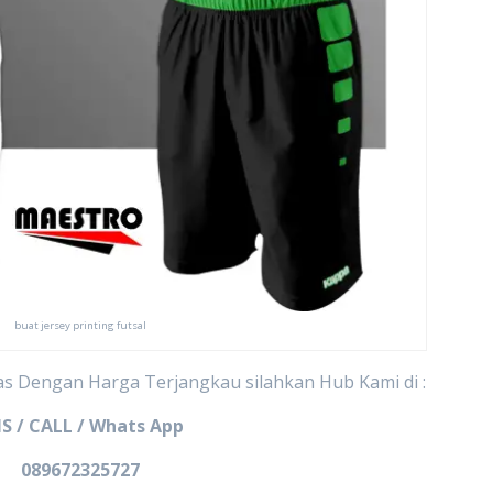
buat jersey printing futsal
as Dengan Harga Terjangkau silahkan Hub Kami di :
S / CALL / Whats App
089672325727