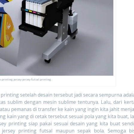
 printing jersey-jersey futsal printing
ing setelah desain tersebut jadi secara sempurna adal
as sublim dengan mesin sublime tentunya. Lalu, dari kert
atau pemanas di transfer ke kain yang ingin kita jahit menja
ng kain yang di cetak tersebut sesuai pola yang kita buat, la
sey printing siap pakai sesuai desain yang kita buat sendir
 jersey printing futsal maupun sepak bola. Semoga bi