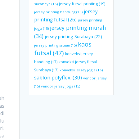
jersey futsal printing
(19)
surabaya
(16)
jersey
jersey printing bandung
(16)
printing futsal
(26)
jersey printing
jersey printing murah
jogja
(15)
(34)
jersey printing Surabaya
(22)
kaos
jersey printing satuan
(15)
futsal
(47)
konveksi jersey
bandung
(17)
konveksi jersey futsal
Surabaya
(17)
konveksi jersey jogja
(16)
sablon polyflex.
(30)
vendor jersey
(15)
vendor jersey jogja
(15)
ah
as
di
lu
i.
sa