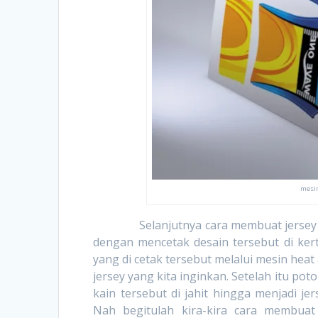
mesin
Selanjutnya cara membuat jersey print
dengan mencetak desain tersebut di kert
yang di cetak tersebut melalui mesin heat 
jersey yang kita inginkan. Setelah itu poto
kain tersebut di jahit hingga menjadi jer
Nah begitulah kira-kira cara membuat