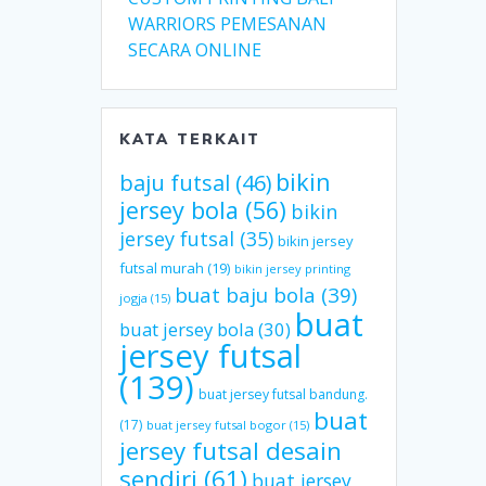
WARRIORS PEMESANAN
SECARA ONLINE
KATA TERKAIT
bikin
baju futsal
(46)
jersey bola
(56)
bikin
jersey futsal
(35)
bikin jersey
futsal murah
(19)
bikin jersey printing
buat baju bola
(39)
jogja
(15)
buat
buat jersey bola
(30)
jersey futsal
(139)
buat jersey futsal bandung.
buat
(17)
buat jersey futsal bogor
(15)
jersey futsal desain
sendiri
(61)
buat jersey