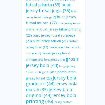
futsal jakarta
(33)
buat
jersey futsal jogja
(35)
buat
buat jersey
jersey futsal malang
(15)
futsal murah.
(27)
buat jersey futsal
buat jersey futsal printing
online
(16)
(23)
buat jersey futsal surabaya
(23)
buat jersey satuan
(21)
custom
jersey futsal
(17)
desain baju futsal terbaik
desain jersey futsal
di dunia
(14)
grosir
printing
(20)
font jersey
(18)
jersey bola
(44)
harga jersey
jasa pembuatan
futsal printing
(16)
jersey bola
jersey futsal
(23)
grade ori
(44)
jersey bola
jersey bola
murah
(35)
original
(44)
jersey bola
printing
(46)
jersey custom