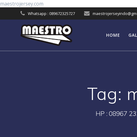
Skip
maestrojersey.com
to
Whatsapp : 089672325727
maestrojerseyindo@gma
content
HOME
GAL
Tag:
m
HP : 08967 23