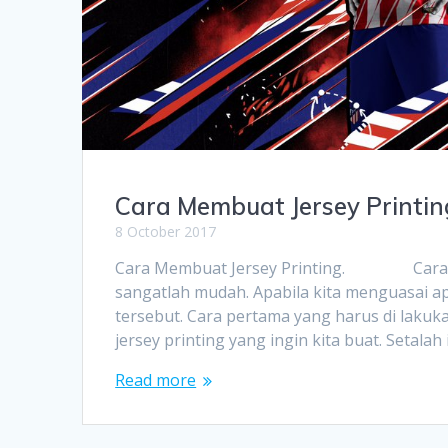
Cara Membuat Jersey Printin
8 October 2017
Cara Membuat Jersey Printing. Cara memb
sangatlah mudah. Apabila kita menguasai a
tersebut. Cara pertama yang harus di laku
jersey printing yang ingin kita buat. Setala
Read more