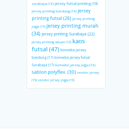
jersey futsal printing
(19)
surabaya
(16)
jersey
jersey printing bandung
(16)
printing futsal
(26)
jersey printing
jersey printing murah
jogja
(15)
(34)
jersey printing Surabaya
(22)
kaos
jersey printing satuan
(15)
futsal
(47)
konveksi jersey
bandung
(17)
konveksi jersey futsal
Surabaya
(17)
konveksi jersey jogja
(16)
sablon polyflex.
(30)
vendor jersey
(15)
vendor jersey jogja
(15)