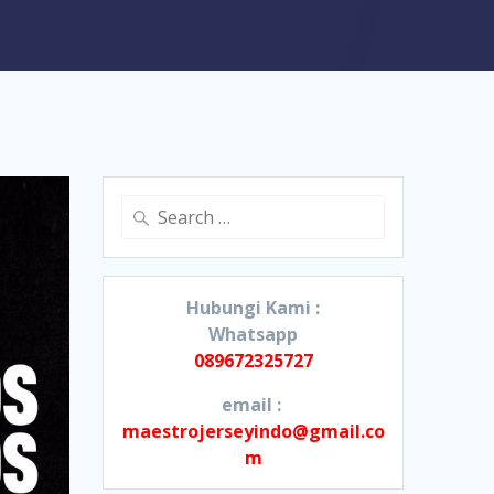
Search
for:
Hubungi Kami :
Whatsapp
089672325727
email :
maestrojerseyindo@gmail.co
m