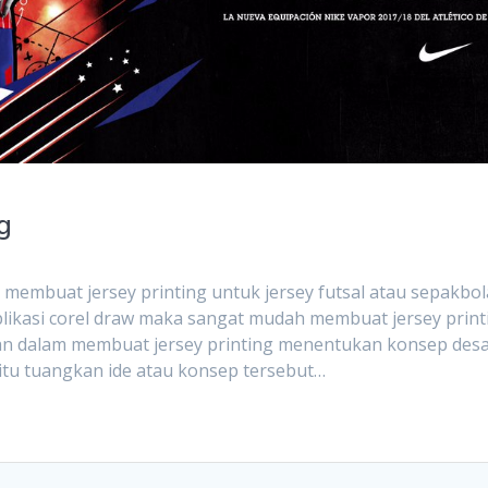
g
uat jersey printing untuk jersey futsal atau sepakbol
plikasi corel draw maka sangat mudah membuat jersey print
kan dalam membuat jersey printing menentukan konsep des
h itu tuangkan ide atau konsep tersebut…