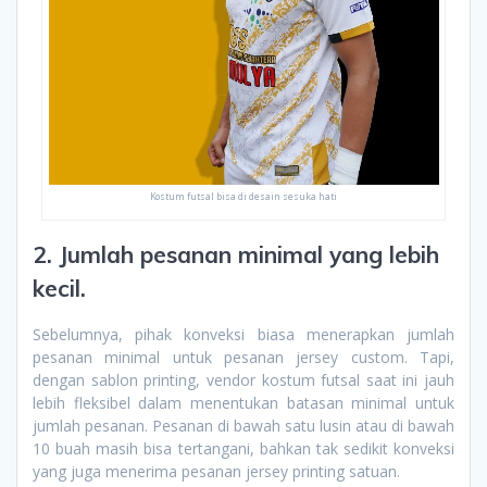
Kostum futsal bisa di desain sesuka hati
2. Jumlah pesanan minimal yang lebih
kecil.
Sebelumnya, pihak konveksi biasa menerapkan jumlah
pesanan minimal untuk pesanan jersey custom. Tapi,
dengan sablon printing, vendor kostum futsal saat ini jauh
lebih fleksibel dalam menentukan batasan minimal untuk
jumlah pesanan. Pesanan di bawah satu lusin atau di bawah
10 buah masih bisa tertangani, bahkan tak sedikit konveksi
yang juga menerima pesanan jersey printing satuan.