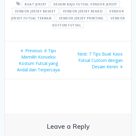
BUAT JERSEY
DESAIN BAJU FUTSAL VENDOR JERSEY
VENDOR JERSEY BASKET
VENDOR JERSEY BEKASI
VENDOR
JERSEY FUTSAL TERBAIK
VENDOR JERSEY PRINTING
VENDOR
KOSTUM FUTSAL
Post
Previous
Previous:
6 Tips
Next
Next:
7 Tips Buat Kaos
navigation
post:
Memilih Konveksi
post:
Futsal Custom dengan
Kostum Futsal yang
Desain Keren
Andal dan Terpercaya
Leave a Reply