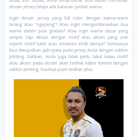
Anda, lho! Sebab, Anda benar-benar bisa bebas membuat
desain jersey tanpa ada batasan jumlah warna.
Ingin desain jersey yang full color dengan warna-warni
terang atau “ngejreng”? Atau ingin mengombinasikan dua
warna dalam pola gradasi? Atau ingin warna dasar yang
simpel, tapi dihiasi dengan motif atau aksen yang unik
seperti motif batik atau ornamen etnik lainnya? Semuanya
bisa diwujudkan jadi nyata pada jersey Anda dengan sablon
printing. Bahkan, Anda juga tidak perlu takut kalau motif
atau aksen pada desain akan terlihat kabur karena dengan
sablon printing, hasilnya pasti terlihat jelas.