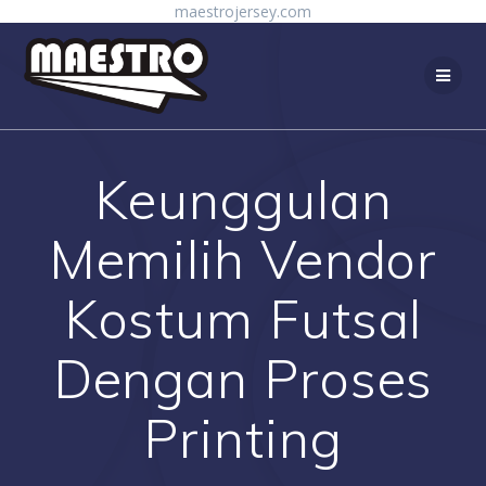
Skip
maestrojersey.com
to
content
Keunggulan
Memilih Vendor
Kostum Futsal
Dengan Proses
Printing