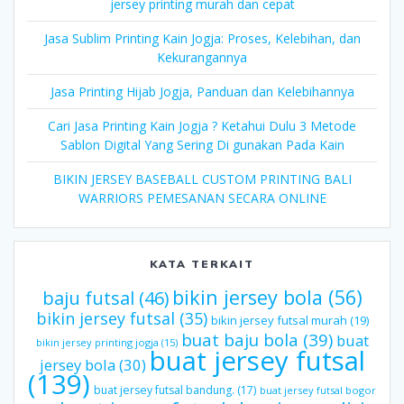
jersey printing murah dan cepat
Jasa Sublim Printing Kain Jogja: Proses, Kelebihan, dan
Kekurangannya
Jasa Printing Hijab Jogja, Panduan dan Kelebihannya
Cari Jasa Printing Kain Jogja ? Ketahui Dulu 3 Metode
Sablon Digital Yang Sering Di gunakan Pada Kain
BIKIN JERSEY BASEBALL CUSTOM PRINTING BALI
WARRIORS PEMESANAN SECARA ONLINE
KATA TERKAIT
bikin jersey bola
(56)
baju futsal
(46)
bikin jersey futsal
(35)
bikin jersey futsal murah
(19)
buat baju bola
(39)
buat
bikin jersey printing jogja
(15)
buat jersey futsal
jersey bola
(30)
(139)
buat jersey futsal bandung.
(17)
buat jersey futsal bogor