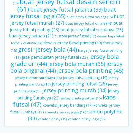
buat jersey futsal desain sendiri
(15)
(61)
buat jersey futsal jakarta
(33)
buat
jersey futsal jogja
(35)
buat
buat jersey futsal malang
(15)
jersey futsal murah.
(27)
buat
buat jersey futsal online
(16)
jersey futsal printing
(23)
buat jersey futsal surabaya
(23)
buat jersey satuan
(21)
custom jersey futsal
(17)
desain baju futsal
desain jersey futsal printing
(20)
font jersey
terbaik di dunia
(14)
grosir jersey bola
(44)
(18)
harga jersey futsal printing
jersey bola
jasa pembuatan jersey futsal
(23)
(16)
grade ori
(44)
jersey
jersey bola murah
(35)
bola original
(44)
jersey bola printing
(46)
jersey futsal printing
(19)
jersey custom surabaya
(16)
jersey
jersey printing futsal
(26)
printing bandung
(16)
jersey
jersey printing murah
(34)
jersey
printing jogja
(15)
kaos
printing Surabaya
(22)
jersey printing satuan
(15)
futsal
(47)
konveksi jersey bandung
(17)
konveksi jersey
sablon polyflex.
futsal Surabaya
(17)
konveksi jersey jogja
(16)
(30)
vendor jersey
(15)
vendor jersey jogja
(15)