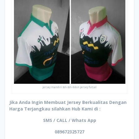
jersey mandiri toli-toli-bikin jersey futsal
Jika Anda Ingin Membuat Jersey Berkualitas Dengan
Harga Terjangkau silahkan Hub Kami di :
SMS / CALL / Whats App
089672325727