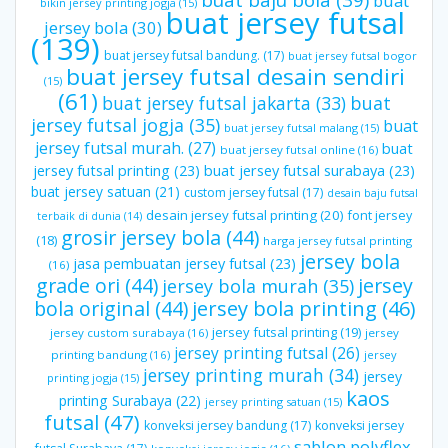
buat
bikin jersey printing jogja
(15)
buat jersey futsal
jersey bola
(30)
(139)
buat jersey futsal bandung.
(17)
buat jersey futsal bogor
buat jersey futsal desain sendiri
(15)
(61)
buat jersey futsal jakarta
(33)
buat
jersey futsal jogja
(35)
buat
buat jersey futsal malang
(15)
jersey futsal murah.
(27)
buat
buat jersey futsal online
(16)
jersey futsal printing
(23)
buat jersey futsal surabaya
(23)
buat jersey satuan
(21)
custom jersey futsal
(17)
desain baju futsal
desain jersey futsal printing
(20)
font jersey
terbaik di dunia
(14)
grosir jersey bola
(44)
(18)
harga jersey futsal printing
jersey bola
jasa pembuatan jersey futsal
(23)
(16)
grade ori
(44)
jersey
jersey bola murah
(35)
bola original
(44)
jersey bola printing
(46)
jersey futsal printing
(19)
jersey custom surabaya
(16)
jersey
jersey printing futsal
(26)
printing bandung
(16)
jersey
jersey printing murah
(34)
jersey
printing jogja
(15)
kaos
printing Surabaya
(22)
jersey printing satuan
(15)
futsal
(47)
konveksi jersey bandung
(17)
konveksi jersey
sablon polyflex.