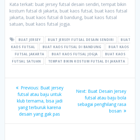
Kata terkait: buat jersey futsal desain sendiri, tempat bikin
kostum futsal di jakarta, buat kaos futsal, buat kaos futsal
jakarta, buat kaos futsal di bandung, buat kaos futsal
satuan, buat kaos futsal jogja.
BUAT JERSEY
BUAT JERSEY FUTSAL DESAIN SENDIRI
BUAT
KAOS FUTSAL
BUAT KAOS FUTSAL DI BANDUNG
BUAT KAOS
FUTSAL JAKARTA
BUAT KAOS FUTSAL JOGJA
BUAT KAOS
FUTSAL SATUAN
TEMPAT BIKIN KOSTUM FUTSAL DI JAKARTA
Post
Previous
Previous:
Buat jersey
Next
Next:
Buat Desain Jersey
navigation
post:
futsal atau baju untuk
post:
futsal atau baju bola
klub ternama, bisa jadi
sebagai penghilang rasa
yang terburuk karena
bosan
desain yang gak pas