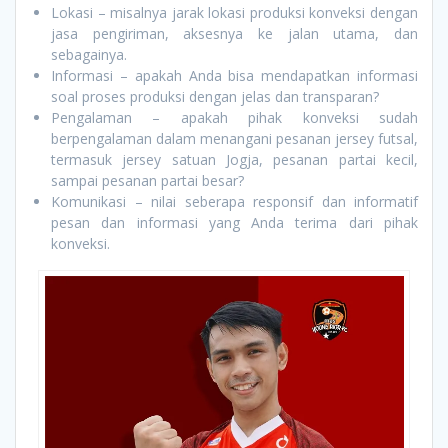
Lokasi – misalnya jarak lokasi produksi konveksi dengan
jasa pengiriman, aksesnya ke jalan utama, dan
sebagainya.
Informasi – apakah Anda bisa mendapatkan informasi
soal proses produksi dengan jelas dan transparan?
Pengalaman – apakah pihak konveksi sudah
berpengalaman dalam menangani pesanan jersey futsal,
termasuk jersey satuan Jogja, pesanan partai kecil,
sampai pesanan partai besar?
Komunikasi – nilai seberapa responsif dan informatif
pesan dan informasi yang Anda terima dari pihak
konveksi.