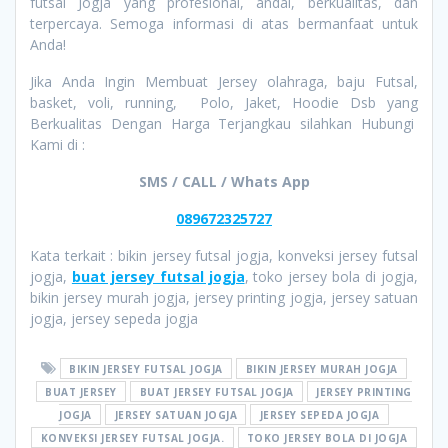
futsal Jogja yang profesional, andal, berkualitas, dan
terpercaya. Semoga informasi di atas bermanfaat untuk
Anda!
Jika Anda Ingin Membuat Jersey olahraga, baju Futsal,
basket, voli, running, Polo, Jaket, Hoodie Dsb yang
Berkualitas Dengan Harga Terjangkau silahkan Hubungi
Kami di :
SMS / CALL / Whats App
089672325727
Kata terkait : bikin jersey futsal jogja, konveksi jersey futsal
jogja,
buat jersey futsal jogja
, toko jersey bola di jogja,
bikin jersey murah jogja, jersey printing jogja, jersey satuan
jogja, jersey sepeda jogja
BIKIN JERSEY FUTSAL JOGJA
BIKIN JERSEY MURAH JOGJA
BUAT JERSEY
BUAT JERSEY FUTSAL JOGJA
JERSEY PRINTING
JOGJA
JERSEY SATUAN JOGJA
JERSEY SEPEDA JOGJA
KONVEKSI JERSEY FUTSAL JOGJA.
TOKO JERSEY BOLA DI JOGJA