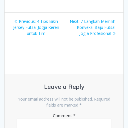
Post
Previous
Next
Previous:
4 Tips Bikin
Next:
7 Langkah Memilih
navigation
post:
post:
Jersey Futsal Jogja Keren
Konveksi Baju Futsal
untuk Tim
Jogja Profesional
Leave a Reply
Your email address will not be published.
Required
fields are marked
*
Comment
*