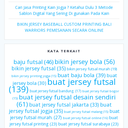
Cari Jasa Printing Kain Jogja ? Ketahui Dulu 3 Metode
Sablon Digital Yang Sering Di gunakan Pada Kain
BIKIN JERSEY BASEBALL CUSTOM PRINTING BALI
WARRIORS PEMESANAN SECARA ONLINE
KATA TERKAIT
bikin jersey bola
(56)
baju futsal
(46)
bikin jersey futsal
(35)
bikin jersey futsal murah
(19)
buat baju bola
(39)
buat
bikin jersey printing jogja
(15)
buat jersey futsal
jersey bola
(30)
(139)
buat jersey futsal bandung.
(17)
buat jersey futsal bogor
buat jersey futsal desain sendiri
(15)
(61)
buat jersey futsal jakarta
(33)
buat
jersey futsal jogja
(35)
buat
buat jersey futsal malang
(15)
jersey futsal murah.
(27)
buat
buat jersey futsal online
(16)
jersey futsal printing
(23)
buat jersey futsal surabaya
(23)