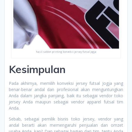
hasil sablon printing konveksi jersey futsal jogja
Kesimpulan
Pada akhirnya, memilih konveksi jersey futsal Jogja yang
benar-benar andal dan profesional akan menguntungkan
Anda dalam jangka panjang, baik itu sebagai vendor toko
jersey Anda maupun sebagai vendor apparel futsal tim
Anda.
Sebab, sebagai pemilik bisnis toko jersey, vendor yang
andal berarti akan memengaruhi penjualan dan omzet
usaha Anda, kan? Dan sebagai bagian dari tim, tentu Anda