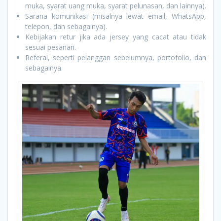
muka, syarat uang muka, syarat pelunasan, dan lainnya).
Sarana komunikasi (misalnya lewat email, WhatsApp,
telepon, dan sebagainya).
Kebijakan retur jika ada jersey yang cacat atau tidak
sesuai pesanan.
Referal, seperti pelanggan sebelumnya, portofolio, dan
sebagainya.