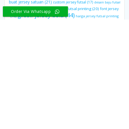
buat jersey satuan
(21)
custom jersey futsal
(17)
desain baju futsal
desain jersey futsal printing
(20)
font jersey
terbaik di dunia
(14)
Order Via Whatsapp
grosir jersey bola
(44)
(18)
harga jersey futsal printing
jersey bola
jasa pembuatan jersey futsal
(23)
(16)
grade ori
(44)
jersey
jersey bola murah
(35)
bola original
(44)
jersey bola printing
(46)
jersey futsal printing
(19)
jersey custom surabaya
(16)
jersey
jersey printing futsal
(26)
printing bandung
(16)
jersey
jersey printing murah
(34)
jersey
printing jogja
(15)
kaos
printing Surabaya
(22)
jersey printing satuan
(15)
futsal
(47)
konveksi jersey bandung
(17)
konveksi jersey
sablon polyflex.
futsal Surabaya
(17)
konveksi jersey jogja
(16)
(30)
vendor jersey
(15)
vendor jersey jogja
(15)
© 2026 New Jetpack Site. Built using WordPress and the