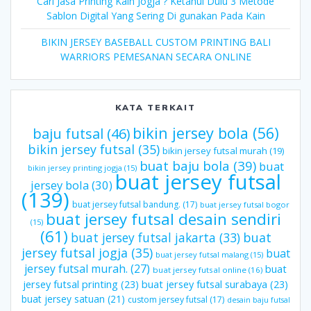
Cari Jasa Printing Kain Jogja ? Ketahui Dulu 3 Metode
Sablon Digital Yang Sering Di gunakan Pada Kain
BIKIN JERSEY BASEBALL CUSTOM PRINTING BALI
WARRIORS PEMESANAN SECARA ONLINE
KATA TERKAIT
bikin jersey bola
(56)
baju futsal
(46)
bikin jersey futsal
(35)
bikin jersey futsal murah
(19)
buat baju bola
(39)
buat
bikin jersey printing jogja
(15)
buat jersey futsal
jersey bola
(30)
(139)
buat jersey futsal bandung.
(17)
buat jersey futsal bogor
buat jersey futsal desain sendiri
(15)
(61)
buat jersey futsal jakarta
(33)
buat
jersey futsal jogja
(35)
buat
buat jersey futsal malang
(15)
jersey futsal murah.
(27)
buat
buat jersey futsal online
(16)
jersey futsal printing
(23)
buat jersey futsal surabaya
(23)
buat jersey satuan
(21)
custom jersey futsal
(17)
desain baju futsal