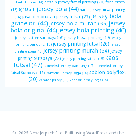
desain jersey futsal printing
(20)
font jersey
terbaik di dunia
(14)
grosir jersey bola
(44)
(18)
harga jersey futsal printing
jersey bola
jasa pembuatan jersey futsal
(23)
(16)
grade ori
(44)
jersey
jersey bola murah
(35)
bola original
(44)
jersey bola printing
(46)
jersey futsal printing
(19)
jersey custom surabaya
(16)
jersey
jersey printing futsal
(26)
printing bandung
(16)
jersey
jersey printing murah
(34)
jersey
printing jogja
(15)
kaos
printing Surabaya
(22)
jersey printing satuan
(15)
futsal
(47)
konveksi jersey bandung
(17)
konveksi jersey
sablon polyflex.
futsal Surabaya
(17)
konveksi jersey jogja
(16)
(30)
vendor jersey
(15)
vendor jersey jogja
(15)
© 2026 New Jetpack Site. Built using WordPress and the