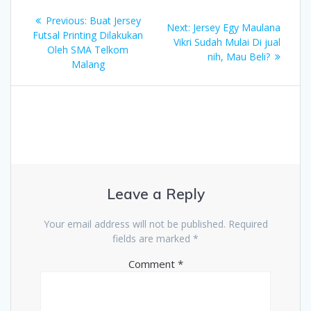
Post
Previous
Previous:
Buat Jersey
Next
Next:
Jersey Egy Maulana
navigation
post:
Futsal Printing Dilakukan
post:
Vikri Sudah Mulai Di jual
Oleh SMA Telkom
nih, Mau Beli?
Malang
Leave a Reply
Your email address will not be published.
Required
fields are marked
*
Comment
*