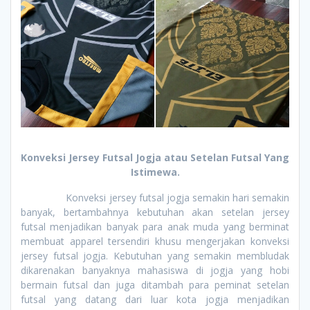
Konveksi Jersey Futsal Jogja atau Setelan Futsal Yang
Istimewa.
Konveksi jersey futsal jogja semakin hari semakin
banyak, bertambahnya kebutuhan akan setelan jersey
futsal menjadikan banyak para anak muda yang berminat
membuat apparel tersendiri khusu mengerjakan konveksi
jersey futsal jogja. Kebutuhan yang semakin membludak
dikarenakan banyaknya mahasiswa di jogja yang hobi
bermain futsal dan juga ditambah para peminat setelan
futsal yang datang dari luar kota jogja menjadikan