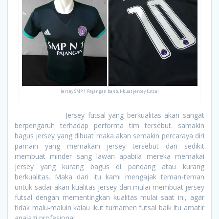
Jersey SMP 1 Pajangan bantul-buat jersey futsal
Jersey futsal yang berkualitas akan sangat
berpengaruh terhadap performa tim tersebut. samakin
bagus jersey yang dibuat maka akan semakin percaraya diri
pamain yang memakain jersey tersebut dan sedikit
membuat minder sang lawan apabila mereka memakai
jersey yang kurang bagus di pandang atau kurang
berkualitas. Maka dari itu kami mengajak teman-teman
untuk sadar akan kualitas jersey dan mulai membuat jersey
futsal dengan mementingkan kualitas mulai saat ini, agar
tidak malu-maluin kalau ikut turnamen futsal baik itu amatir
apalagi profesional.