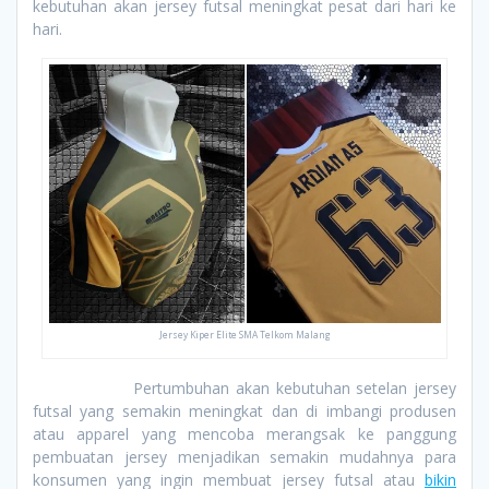
kebutuhan akan jersey futsal meningkat pesat dari hari ke
hari.
Jersey Kiper Elite SMA Telkom Malang
Pertumbuhan akan kebutuhan setelan jersey
futsal yang semakin meningkat dan di imbangi produsen
atau apparel yang mencoba merangsak ke panggung
pembuatan jersey menjadikan semakin mudahnya para
konsumen yang ingin membuat jersey futsal atau
bikin