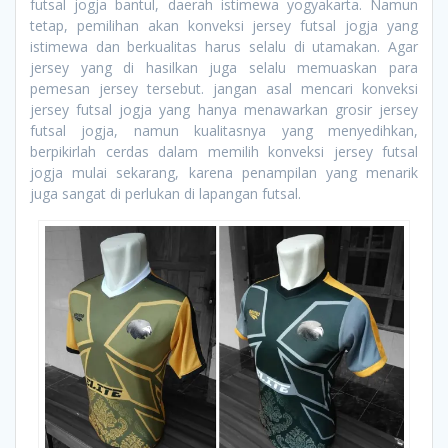
futsal jogja bantul, daerah istimewa yogyakarta. Namun
tetap, pemilihan akan konveksi jersey futsal jogja yang
istimewa dan berkualitas harus selalu di utamakan. Agar
jersey yang di hasilkan juga selalu memuaskan para
pemesan jersey tersebut. jangan asal mencari konveksi
jersey futsal jogja yang hanya menawarkan grosir jersey
futsal jogja, namun kualitasnya yang menyedihkan,
berpikirlah cerdas dalam memilih konveksi jersey futsal
jogja mulai sekarang, karena penampilan yang menarik
juga sangat di perlukan di lapangan futsal.