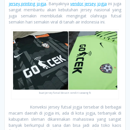
jersey printing jogja
.
Banyaknya
vendor jersey jogja
ini juga
sangat membantu akan kebutuhan jersey nasional yang
juga semakin membludak mengingat olahraga futsal
semakin hari semakin viral di tanah air indonesia ini.
buat jersey futsal desain sendiri cawang fc
Konveksi jersey futsal jogja tersebar di berbagai
macam daerah di jogja ini, ada di kota jogja, terbanyak di
kabupaten sleman dikarenakan mahasiswa yang sangat
banyak berkumpul di sana dan bisa jadi ada toko kaos