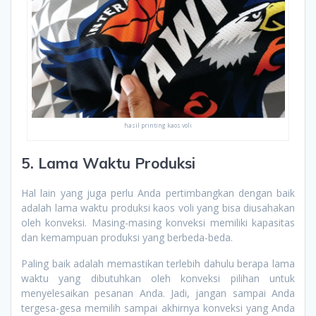
hasil printing kaos voli
5. Lama Waktu Produksi
Hal lain yang juga perlu Anda pertimbangkan dengan baik
adalah lama waktu produksi kaos voli yang bisa diusahakan
oleh konveksi. Masing-masing konveksi memiliki kapasitas
dan kemampuan produksi yang berbeda-beda.
Paling baik adalah memastikan terlebih dahulu berapa lama
waktu yang dibutuhkan oleh konveksi pilihan untuk
menyelesaikan pesanan Anda. Jadi, jangan sampai Anda
tergesa-gesa memilih sampai akhirnya konveksi yang Anda