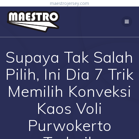
Skip
maestrojersey.com
to
content
Supaya Tak Salah
Pilih, Ini Dia 7 Trik
Memilih Konveksi
Kaos Voli
Purwokerto