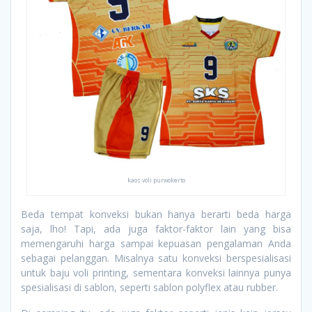
kaos voli purwokerto
Beda tempat konveksi bukan hanya berarti beda harga
saja, lho! Tapi, ada juga faktor-faktor lain yang bisa
memengaruhi harga sampai kepuasan pengalaman Anda
sebagai pelanggan. Misalnya satu konveksi berspesialisasi
untuk baju voli printing, sementara konveksi lainnya punya
spesialisasi di sablon, seperti sablon polyflex atau rubber.