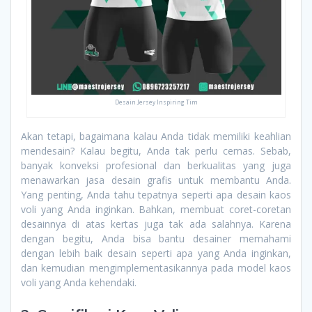
Desain Jersey Inspiring Tim
Akan tetapi, bagaimana kalau Anda tidak memiliki keahlian
mendesain? Kalau begitu, Anda tak perlu cemas. Sebab,
banyak konveksi profesional dan berkualitas yang juga
menawarkan jasa desain grafis untuk membantu Anda.
Yang penting, Anda tahu tepatnya seperti apa desain kaos
voli yang Anda inginkan. Bahkan, membuat coret-coretan
desainnya di atas kertas juga tak ada salahnya. Karena
dengan begitu, Anda bisa bantu desainer memahami
dengan lebih baik desain seperti apa yang Anda inginkan,
dan kemudian mengimplementasikannya pada model kaos
voli yang Anda kehendaki.