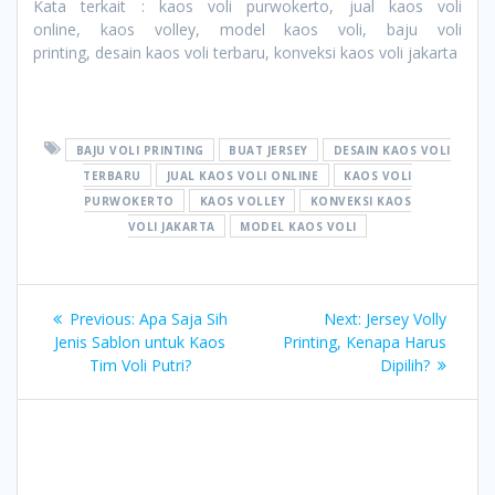
Kata terkait : kaos voli purwokerto, jual kaos voli
online, kaos volley, model kaos voli, baju voli
printing, desain kaos voli terbaru, konveksi kaos voli jakarta
BAJU VOLI PRINTING
BUAT JERSEY
DESAIN KAOS VOLI
TERBARU
JUAL KAOS VOLI ONLINE
KAOS VOLI
PURWOKERTO
KAOS VOLLEY
KONVEKSI KAOS
VOLI JAKARTA
MODEL KAOS VOLI
Post
Previous
Next
Previous:
Apa Saja Sih
Next:
Jersey Volly
navigation
post:
post:
Jenis Sablon untuk Kaos
Printing, Kenapa Harus
Tim Voli Putri?
Dipilih?