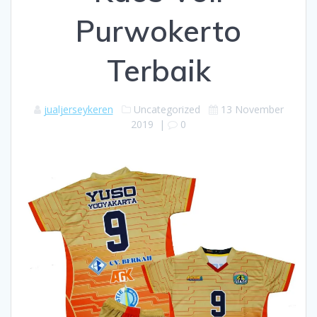
Purwokerto
Terbaik
jualjerseykeren
Uncategorized
13 November
2019
|
0