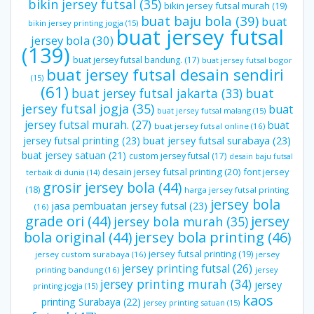
bikin jersey futsal
(35)
bikin jersey futsal murah
(19)
buat baju bola
(39)
buat
bikin jersey printing jogja
(15)
buat jersey futsal
jersey bola
(30)
(139)
buat jersey futsal bandung.
(17)
buat jersey futsal bogor
buat jersey futsal desain sendiri
(15)
(61)
buat jersey futsal jakarta
(33)
buat
jersey futsal jogja
(35)
buat
buat jersey futsal malang
(15)
jersey futsal murah.
(27)
buat
buat jersey futsal online
(16)
jersey futsal printing
(23)
buat jersey futsal surabaya
(23)
buat jersey satuan
(21)
custom jersey futsal
(17)
desain baju futsal
desain jersey futsal printing
(20)
font jersey
terbaik di dunia
(14)
grosir jersey bola
(44)
(18)
harga jersey futsal printing
jersey bola
jasa pembuatan jersey futsal
(23)
(16)
grade ori
(44)
jersey
jersey bola murah
(35)
bola original
(44)
jersey bola printing
(46)
jersey futsal printing
(19)
jersey custom surabaya
(16)
jersey
jersey printing futsal
(26)
printing bandung
(16)
jersey
jersey printing murah
(34)
jersey
printing jogja
(15)
kaos
printing Surabaya
(22)
jersey printing satuan
(15)