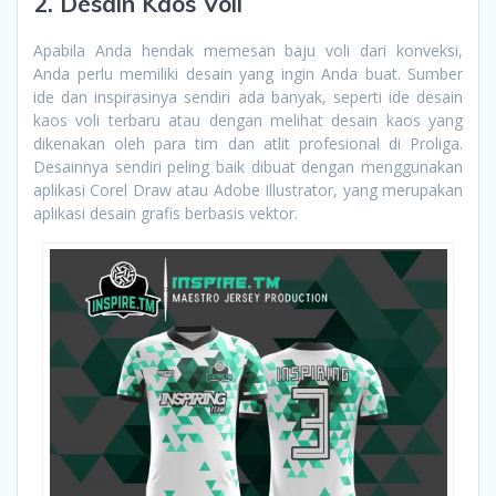
2. Desain Kaos Voli
Apabila Anda hendak memesan baju voli dari konveksi,
Anda perlu memiliki desain yang ingin Anda buat. Sumber
ide dan inspirasinya sendiri ada banyak, seperti ide desain
kaos voli terbaru atau dengan melihat desain kaos yang
dikenakan oleh para tim dan atlit profesional di Proliga.
Desainnya sendiri peling baik dibuat dengan menggunakan
aplikasi Corel Draw atau Adobe Illustrator, yang merupakan
aplikasi desain grafis berbasis vektor.