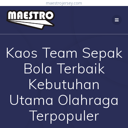
Skip
maestrojersey.com
to
content
Kaos Team Sepak
Bola Terbaik
Kebutuhan
Utama Olahraga
Terpopuler