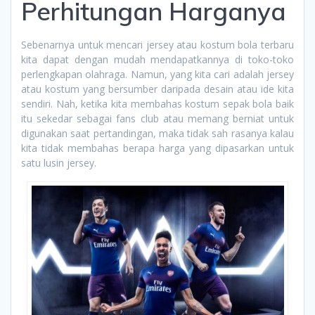
Perhitungan Harganya
Sebenarnya untuk mencari jersey atau kostum bola terbaru
kita dapat dengan mudah mendapatkannya di toko-toko
perlengkapan olahraga. Namun, yang kita cari adalah jersey
atau kostum yang bersumber daripada desain atau ide kita
sendiri. Nah, ketika kita membahas kostum sepak bola baik
itu sekedar sebagai fans club atau memang berniat untuk
digunakan saat pertandingan, maka tidak sah rasanya kalau
kita tidak membahas berapa harga yang dipasarkan untuk
satu lusin jersey.