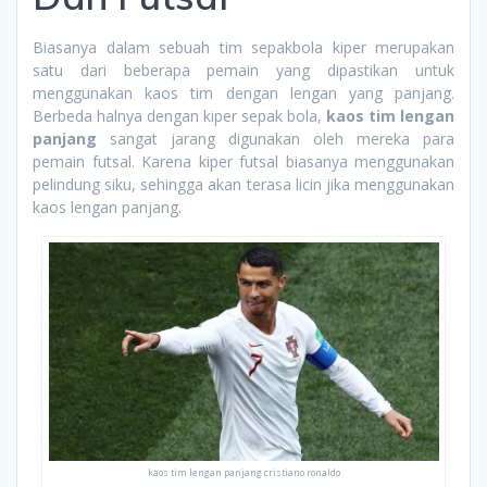
Biasanya dalam sebuah tim sepakbola kiper merupakan
satu dari beberapa pemain yang dipastikan untuk
menggunakan kaos tim dengan lengan yang panjang.
Berbeda halnya dengan kiper sepak bola,
kaos tim lengan
panjang
sangat jarang digunakan oleh mereka para
pemain futsal. Karena kiper futsal biasanya menggunakan
pelindung siku, sehingga akan terasa licin jika menggunakan
kaos lengan panjang.
kaos tim lengan panjang cristiano ronaldo