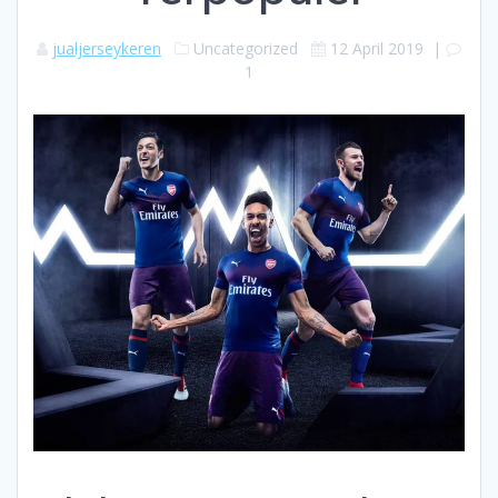
jualjerseykeren
Uncategorized
12 April 2019
|
1