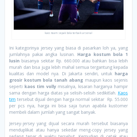
kaos team sepak bola terbaik arsenal
Ini kategorinya jersey yang biasa di pasarkan loh ya, yang
jumlahnya pakai angka lusinan.
Harga kostum bola 1
lusin
biasanya sekitar Rp. 660.000 atau bahkan bisa lebih
murah dan bisa juga lebih mahal semua tergantung kepada
kualitas dan model nya. Di Jakarta sendiri, untuk
harga
grosir kostum bola tanah abang
maupun kaos sejenis
seperti
kaos tim volly
misalnya, kisaran harganya hampir
sama dengan harga diatas ya selisih-selisih sedikitlah.
Kaos
tim
tersebut dijual dengan harga normal sekitar Rp. 55.000
per pcs nya, harga ini bisa saja turun apabila kustomer
membeli dalam jumlah yang sangat banyak.
Jersey-jersey yang dijual secara murah tersebut biasanya
menduplikat atau hanya sekedar meng-copy jersey yang
sedang tenar di waktu tersebut. Kemudian di cetak atau