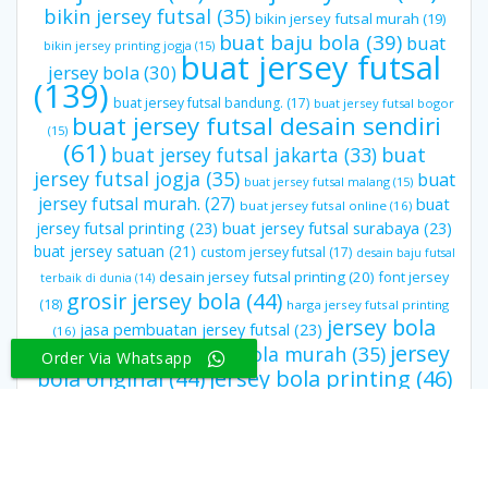
bikin jersey futsal
(35)
bikin jersey futsal murah
(19)
buat baju bola
(39)
buat
bikin jersey printing jogja
(15)
buat jersey futsal
jersey bola
(30)
(139)
buat jersey futsal bandung.
(17)
buat jersey futsal bogor
buat jersey futsal desain sendiri
(15)
(61)
buat jersey futsal jakarta
(33)
buat
jersey futsal jogja
(35)
buat
buat jersey futsal malang
(15)
jersey futsal murah.
(27)
buat
buat jersey futsal online
(16)
jersey futsal printing
(23)
buat jersey futsal surabaya
(23)
buat jersey satuan
(21)
custom jersey futsal
(17)
desain baju futsal
desain jersey futsal printing
(20)
font jersey
terbaik di dunia
(14)
grosir jersey bola
(44)
(18)
harga jersey futsal printing
jersey bola
jasa pembuatan jersey futsal
(23)
(16)
grade ori
(44)
jersey
jersey bola murah
(35)
Order Via Whatsapp
bola original
(44)
jersey bola printing
(46)
jersey futsal printing
(19)
jersey custom surabaya
(16)
jersey
jersey printing futsal
(26)
printing bandung
(16)
jersey
jersey printing murah
(34)
jersey
printing jogja
(15)
kaos
printing Surabaya
(22)
jersey printing satuan
(15)