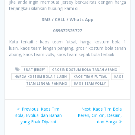
Jika anda ingin membuat jersey berkualitas dengan harga
terjangkau silahkan hubungi kami di :
SMS / CALL / Whats App
089672325727
Kata terkait : kaos team futsal, harga kostum bola 1
lusin, kaos team lengan panjang, grosir kostum bola tanah
abang, kaos team volly, kaos team sepak bola terbaik
BUAT JERSEY
GROSIR KOSTUM BOLA TANAH ABANG
HARGA KOSTUM BOLA 1 LUSIN
KAOS TEAM FUTSAL
KAOS
TEAM LENGAN PANJANG
KAOS TEAM VOLLY
Post
Previous
Next
Previous:
Kaos Tim
Next:
Kaos Tim Bola
navigation
post:
post:
Bola, Evolusi dan Bahan
Keren, Ciri-ciri, Desain,
yang Enak Dipakai
dan Harga