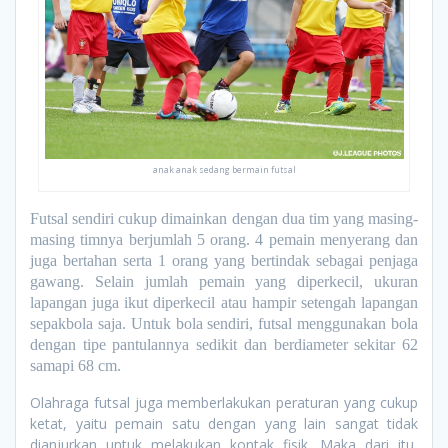
anak anak sedang bermain futsal
Futsal sendiri cukup dimainkan dengan dua tim yang masing-
masing timnya berjumlah 5 orang. 4 pemain menyerang dan
juga bertahan serta 1 orang yang bertindak sebagai penjaga
gawang. Selain jumlah pemain yang diperkecil, ukuran
lapangan juga ikut diperkecil atau hampir setengah lapangan
sepakbola saja. Untuk bola sendiri, futsal menggunakan bola
dengan tipe pantulannya sedikit dan berdiameter sekitar 62
samapi 68 cm.
Olahraga futsal juga memberlakukan peraturan yang cukup
ketat, yaitu pemain satu dengan yang lain sangat tidak
dianjurkan untuk melakukan kontak fisik. Maka dari itu,