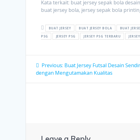
Kata terkait: buat jersey sepak bola desai
buat jersey bola, jersey sepak bola printin
BUAT JERSEY
BUAT JERSEY BOLA
BUAT JERSE
PSG
JERSEY PSG
JERSEY PSG TERBARU
JERSE
Post
Previous
Previous:
Buat Jersey Futsal Desain Sendir
post:
navigation
dengan Mengutamakan Kualitas
Leave a Reply