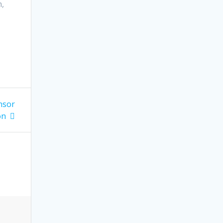
n,
nsor
on