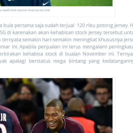
ey-sepak-bola-neymar-buat-jersey-bola
a pertama saja sudah terjual 120 ribu potong jersey. H
G di karenakan akan kehabisan stock jersey tersebut unt
n ternyata semakin hari-semakin meningkat khususnya jers
r ini. Apabila penjualan ini terus mengalami peningkat
erkirakan kehabisa stock di bualan November ini. Ternya
nyak apalagi berstatus mega bintang yang kedatangann