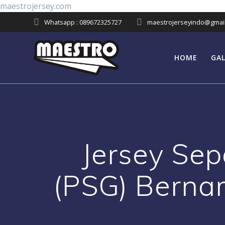
Skip
maestrojersey.com
to
Whatsapp : 089672325727
maestrojerseyindo@gmai
content
HOME
GAL
Jersey Sep
(PSG) Bern