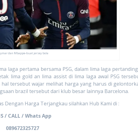
ymar dan Mbappe-buat jersey bola
laga pertama bersama PSG, dalam lima laga pertandin
ak lima gold an lima assist di lima laga awal PSG tersebu
hal tersebut wajar melihat harga yang harus di gelontork
an brazil tersebut dari klub besar lainnya Barcelona.
as Dengan Harga Terjangkau silahkan Hub Kami di :
S / CALL / Whats App
089672325727