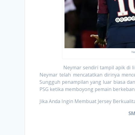
Ne
Neymar sendiri tampil apik di lima 
Neymar telah mencatatkan dirinya mencet
Sungguh penampilan yang luar biasa dan 
PSG ketika memboyong pemain berkebangsa
Jika Anda Ingin Membuat Jersey Berkualit
SM