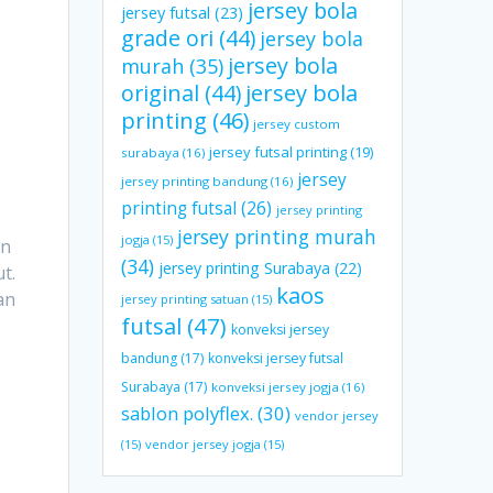
jersey bola
jersey futsal
(23)
grade ori
(44)
jersey bola
jersey bola
murah
(35)
original
(44)
jersey bola
printing
(46)
jersey custom
jersey futsal printing
(19)
surabaya
(16)
jersey
jersey printing bandung
(16)
printing futsal
(26)
jersey printing
jersey printing murah
jogja
(15)
gn
(34)
jersey printing Surabaya
(22)
t.
kaos
an
jersey printing satuan
(15)
futsal
(47)
konveksi jersey
bandung
(17)
konveksi jersey futsal
Surabaya
(17)
konveksi jersey jogja
(16)
sablon polyflex.
(30)
vendor jersey
(15)
vendor jersey jogja
(15)