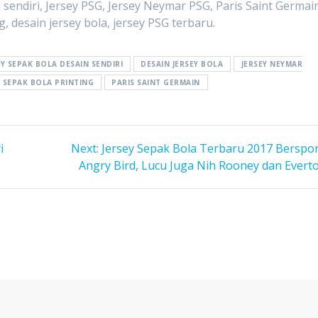
n sendiri, Jersey PSG, Jersey Neymar PSG, Paris Saint Germai
g, desain jersey bola, jersey PSG terbaru.
Y SEPAK BOLA DESAIN SENDIRI
DESAIN JERSEY BOLA
JERSEY NEYMAR
Y SEPAK BOLA PRINTING
PARIS SAINT GERMAIN
Next
i
Next:
Jersey Sepak Bola Terbaru 2017 Berspo
post:
Angry Bird, Lucu Juga Nih Rooney dan Evert