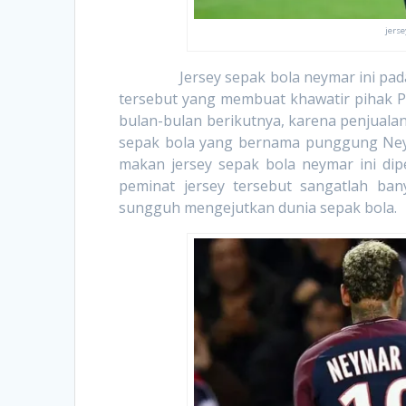
jers
Jersey sepak bola neymar ini pada bul
tersebut yang membuat khawatir pihak PS
bulan-bulan berikutnya, karena penjuala
sepak bola yang bernama punggung Neyma
makan jersey sepak bola neymar ini dip
peminat jersey tersebut sangatlah ba
sungguh mengejutkan dunia sepak bola.