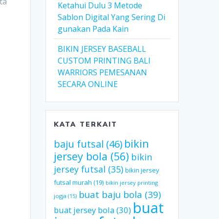
ta
Ketahui Dulu 3 Metode
Sablon Digital Yang Sering Di
gunakan Pada Kain
BIKIN JERSEY BASEBALL
CUSTOM PRINTING BALI
WARRIORS PEMESANAN
SECARA ONLINE
KATA TERKAIT
bikin
baju futsal
(46)
jersey bola
(56)
bikin
jersey futsal
(35)
bikin jersey
futsal murah
(19)
bikin jersey printing
buat baju bola
(39)
jogja
(15)
buat
buat jersey bola
(30)