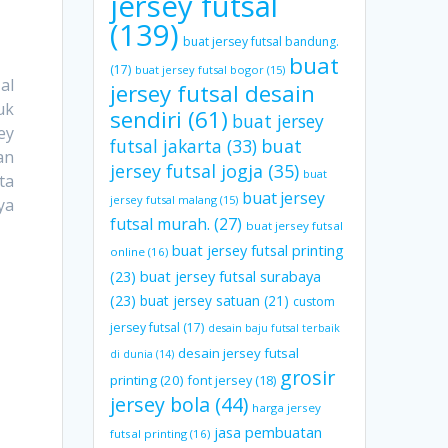
jersey futsal
(139)
buat jersey futsal bandung.
buat
(17)
buat jersey futsal bogor
(15)
al
jersey futsal desain
uk
sendiri
(61)
buat jersey
ey
futsal jakarta
(33)
buat
an
jersey futsal jogja
(35)
buat
ta
buat jersey
jersey futsal malang
(15)
ya
futsal murah.
(27)
buat jersey futsal
buat jersey futsal printing
online
(16)
(23)
buat jersey futsal surabaya
(23)
buat jersey satuan
(21)
custom
jersey futsal
(17)
desain baju futsal terbaik
desain jersey futsal
di dunia
(14)
grosir
printing
(20)
font jersey
(18)
jersey bola
(44)
harga jersey
jasa pembuatan
futsal printing
(16)