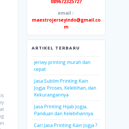
089672325727
email :
maestrojerseyindo@gmail.co
m
ARTIKEL TERBARU
jersey printing murah dan
cepat
Jasa Sublim Printing Kain
Jogja: Proses, Kelebihan, dan
Kekurangannya
is
ey
Jasa Printing Hijab Jogja,
at
Panduan dan Kelebihannya
ng
an
Cari Jasa Printing Kain Jogja ?