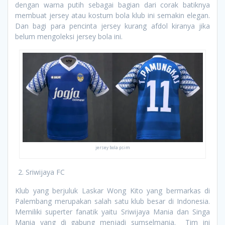
dengan warna putih sebagai bagian dari corak batiknya
membuat jersey atau kostum bola klub ini semakin elegan.
Dan bagi para pencinta jersey kurang afdol kiranya jika
belum mengoleksi jersey bola ini.
jersey bola psim
Sriwijaya FC
Klub yang berjuluk Laskar Wong Kito yang bermarkas di
Palembang merupakan salah satu klub besar di Indonesia.
Memiliki superter fanatik yaitu Sriwijaya Mania dan Singa
Mania yang di gabung menjadi sumselmania. Tim ini