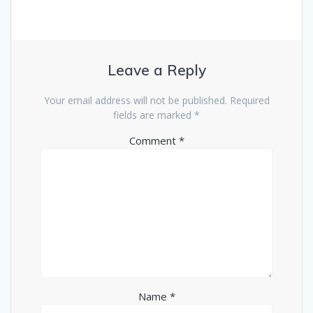
Leave a Reply
Your email address will not be published.
Required
fields are marked
*
Comment
*
Name
*