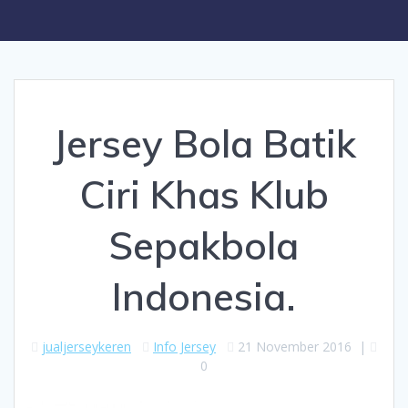
Jersey Bola Batik
Ciri Khas Klub
Sepakbola
Indonesia.
jualjerseykeren
Info Jersey
21 November 2016
|
0