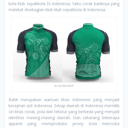
bola klub sepakbola Di Indonesia. Yaitu corak batiknya yang
melekat disebagian klub-klub sepakbola di Indonesia.
jersey bola batik
Batik merupakan warisan khas Indonesia yang menjadi
kerajinan asli Indonesia. Setiap daerah di Indonesia memiliki
ciri khas corak, pola dan tekstur yang berbeda yang menjadi
identitas masing-masing daerah. Dan sekarang beberapa
apparel yang memproduksi jersey bola mencoba