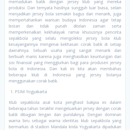
memadukan batik dengan jersey klub yang mereka
produksi. Dan ternyata hasilnya sungguh luar biasa, selain
menjadikan jersey bola semakin bagus dan menarik, juga
mempertahankan warisan budaya Indonesia agar tetap
lestari dan tidak punah ditelan zaman serta
memperkenalkan kekhalayak ramai khususnya pencinta
sepakbola yang selalu mengoleksi jersey bola klub
kesayangannya mengenai kekhasan corak batik di setiap
daerahnya. Sebuah usaha yang sangat menarik dan
berbuah manis karena juga menghasilkan keuntungan dari
sisi finansial yang menggiurkan bagi para produsen jersey
bola di Indonesia. Dan kali ini kita akan membahas
beberapa klub di Indonesia yang jersey bolanya
menggunakan corak batik.
PSIM Yogyakarta
Klub sepakbola asal kota penghasil bakpia ini dalam
beberapa tahun terakhir mengeluarkan jersey dengan corak
batik dibagian lengan dan pundaknya. Dengan dominan
warna biru sebagai warna identitas klub sepakbola yang
bermarkas di stadion Mandala krida Yogyakarta dipadukan