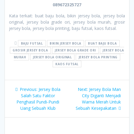
089672325727
Kata terkait: buat baju bola, bikin jersey bola, jersey bola
original, jersey bola grade ori, jersey bola murah, grosir
jersey bola, jersey bola printing, baju futsal, kaos futsal.
BAJU FUTSAL
BIKIN JERSEY BOLA
BUAT BAJU BOLA
GROSIR JERSEY BOLA
JERSEY BOLA GRADE ORI
JERSEY BOLA
MURAH
JERSEY BOLA ORIGINAL
JERSEY BOLA PRINTING
KAOS FUTSAL
Post
Previous
Next
Previous:
Jersey Bola
Next:
Jersey Bola Man
navigation
post:
post:
Salah Satu Faktor
City Diganti Menjadi
Penghasil Pundi-Pundi
Warna Merah Untuk
Uang Sebuah Klub
Sebuah Kesepakatan