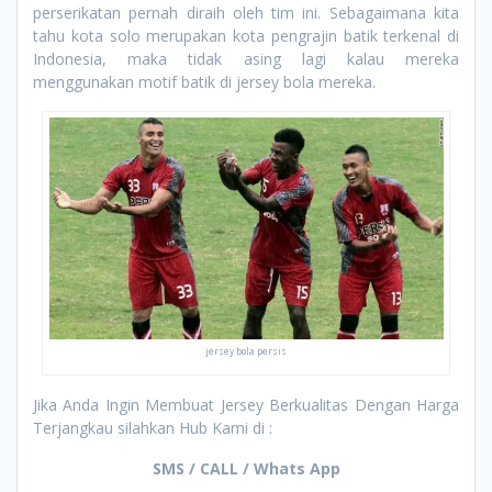
perserikatan pernah diraih oleh tim ini. Sebagaimana kita
tahu kota solo merupakan kota pengrajin batik terkenal di
Indonesia, maka tidak asing lagi kalau mereka
menggunakan motif batik di jersey bola mereka.
jersey bola persis
Jika Anda Ingin Membuat Jersey Berkualitas Dengan Harga
Terjangkau silahkan Hub Kami di :
SMS / CALL / Whats App