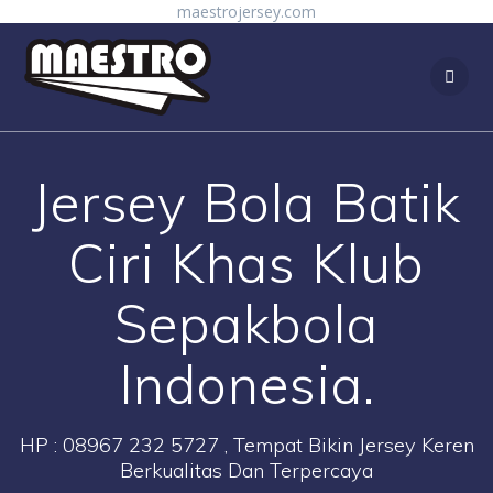
Skip
maestrojersey.com
to
content
Jersey Bola Batik
Ciri Khas Klub
Sepakbola
Indonesia.
HP : 08967 232 5727 , Tempat Bikin Jersey Keren
Berkualitas Dan Terpercaya