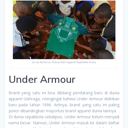
Jersey Kamerun Dibuat Oleh Apparel Sepakbola Puma
Under Armour
Brand yang satu ini bisa dibilang pendatang baru di dunia
apparel olahraga, mengingat bahwa Under Armour didirikan
baru pada tahun 1996. Artinya, brand yang satu ini paling
junior dibandingkan mayoritas brand apparel dunia lainnya.
Di dunia sepakbola sekalipun, Under Armour belum menjadi
nama besar. Namun, Under Armour masuk ke dalam daftar