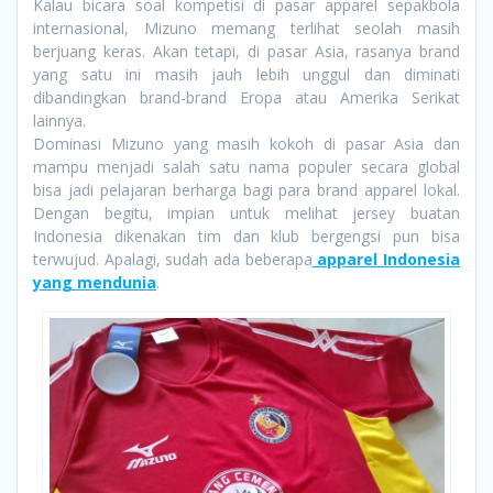
Kalau bicara soal kompetisi di pasar apparel sepakbola
internasional, Mizuno memang terlihat seolah masih
berjuang keras. Akan tetapi, di pasar Asia, rasanya brand
yang satu ini masih jauh lebih unggul dan diminati
dibandingkan brand-brand Eropa atau Amerika Serikat
lainnya.
Dominasi Mizuno yang masih kokoh di pasar Asia dan
mampu menjadi salah satu nama populer secara global
bisa jadi pelajaran berharga bagi para brand apparel lokal.
Dengan begitu, impian untuk melihat jersey buatan
Indonesia dikenakan tim dan klub bergengsi pun bisa
terwujud. Apalagi, sudah ada beberapa
apparel Indonesia
yang mendunia
.