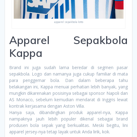
apparel sepakbola lotto
Apparel Sepakbola
Kappa
Brand ini juga sudah lama beredar di segmen pasar
sepakbola. Logo dan namanya juga cukup familiar di mata
para penggemar bola. Dan dalam beberapa tahu
belakangan ini, Kappa menuai perhatian lebih banyak, yang
mungkin dikarenakan posisinya sebagai sponsor Napoli dan
AS Monaco, sebelum kemudian mendarat di Inggris lewat
kontrak kerjasama dengan Aston Villa.
Hanya saja, dibandingkan produk apparel-nya, Kappa
nampaknya jauh lebih populer dikenal sebagai brand
produsen bola sepak yang berkualitas. Meski begitu, lini
apparel jersey-nya tetap layak untuk Anda lirik, kok.