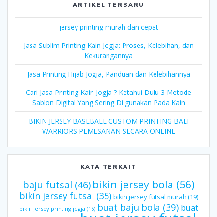
ARTIKEL TERBARU
jersey printing murah dan cepat
Jasa Sublim Printing Kain Jogja: Proses, Kelebihan, dan
Kekurangannya
Jasa Printing Hijab Jogja, Panduan dan Kelebihannya
Cari Jasa Printing Kain Jogja ? Ketahui Dulu 3 Metode
Sablon Digital Yang Sering Di gunakan Pada Kain
BIKIN JERSEY BASEBALL CUSTOM PRINTING BALI
WARRIORS PEMESANAN SECARA ONLINE
KATA TERKAIT
bikin jersey bola
(56)
baju futsal
(46)
bikin jersey futsal
(35)
bikin jersey futsal murah
(19)
buat baju bola
(39)
buat
bikin jersey printing jogja
(15)