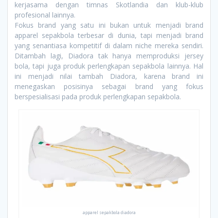
kerjasama dengan timnas Skotlandia dan klub-klub
profesional lainnya.
Fokus brand yang satu ini bukan untuk menjadi brand
apparel sepakbola terbesar di dunia, tapi menjadi brand
yang senantiasa kompetitif di dalam niche mereka sendiri.
Ditambah lagi, Diadora tak hanya memproduksi jersey
bola, tapi juga produk perlengkapan sepakbola lainnya. Hal
ini menjadi nilai tambah Diadora, karena brand ini
menegaskan posisinya sebagai brand yang fokus
berspesialisasi pada produk perlengkapan sepakbola.
apparel sepakbola diadora