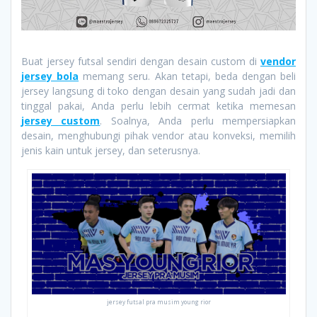
Buat jersey futsal sendiri dengan desain custom di
vendor
jersey bola
memang seru. Akan tetapi, beda dengan beli
jersey langsung di toko dengan desain yang sudah jadi dan
tinggal pakai, Anda perlu lebih cermat ketika memesan
jersey custom
. Soalnya, Anda perlu mempersiapkan
desain, menghubungi pihak vendor atau konveksi, memilih
jenis kain untuk jersey, dan seterusnya.
jersey futsal pra musim young rior