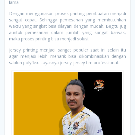
lama.
Dengan menggunakan proses printing pembuatan menjadi
sangat cepat. Sehingga pemesanan yang membutuhkan
waktu yang singkat bisa dilayani dengan mudah. Begitu jug
auntuk pemesanan dalam jumlah yang sangat banyak,
maka proses printing bisa menjadi solusi.
Jersey printing menjadi sangat populer saat ini selain itu
agar menjadi lebih menarik bisa dikombinasikan dengan
sablon polyflex. Layaknya jersey-jersey tim professional.