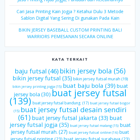
Cari Jasa Printing Kain Jogja ? Ketahui Dulu 3 Metode
Sablon Digital Yang Sering Di gunakan Pada Kain
BIKIN JERSEY BASEBALL CUSTOM PRINTING BALI
WARRIORS PEMESANAN SECARA ONLINE
KATA TERKAIT
bikin jersey bola
(56)
baju futsal
(46)
bikin jersey futsal
(35)
bikin jersey futsal murah
(19)
buat baju bola
(39)
buat
bikin jersey printing jogja
(15)
buat jersey futsal
jersey bola
(30)
(139)
buat jersey futsal bandung.
(17)
buat jersey futsal bogor
buat jersey futsal desain sendiri
(15)
(61)
buat jersey futsal jakarta
(33)
buat
jersey futsal jogja
(35)
buat
buat jersey futsal malang
(15)
jersey futsal murah.
(27)
buat
buat jersey futsal online
(16)
jersey futsal printing
(23)
buat jersey futsal surabaya
(23)