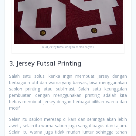
buat jersey futsal dengan sablon polyflex
3. Jersey Futsal Printing
Salah satu solusi kerika ingin membuat jersey dengan
berbagai motif dan warna yang banyak, bisa menggunakan
sablon printing atau sublimasi. Salah satu keunggulan
pembuatan dengan menggunakan printing adalah kita
bebas membuat jersey dengan berbagai pilihan warna dan
motif.
Selain itu sablon meresap di kain dan sehingga akan lebih
awet , selain itu warna sabon juga sangat bagus dan tajam.
Selain itu warna juga tidak mudah luntur sehingga tahan