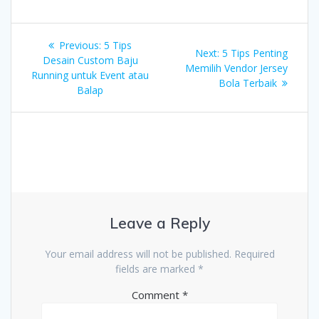
Post
Previous
Previous:
5 Tips
Next
Next:
5 Tips Penting
navigation
post:
Desain Custom Baju
post:
Memilih Vendor Jersey
Running untuk Event atau
Bola Terbaik
Balap
Leave a Reply
Your email address will not be published.
Required
fields are marked
*
Comment
*