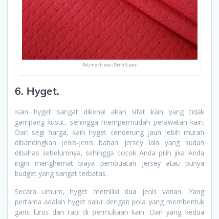
Polymesh atau Drifit Super
6. Hyget.
Kain hyget sangat dikenal akan sifat kain yang tidak
gampang kusut, sehingga mempermudah perawatan kain.
Dari segi harga, kain hyget cenderung jauh lebih murah
dibandingkan jenis-jenis bahan jersey lain yang sudah
dibahas sebelumnya, sehingga cocok Anda pilih jika Anda
ingin menghemat biaya pembuatan jersey atau punya
budget yang sangat terbatas.
Secara umum, hyget memiliki dua jenis varian. Yang
pertama adalah hyget salur dengan pola yang membentuk
garis lurus dan rapi di permukaan kain. Dan yang kedua