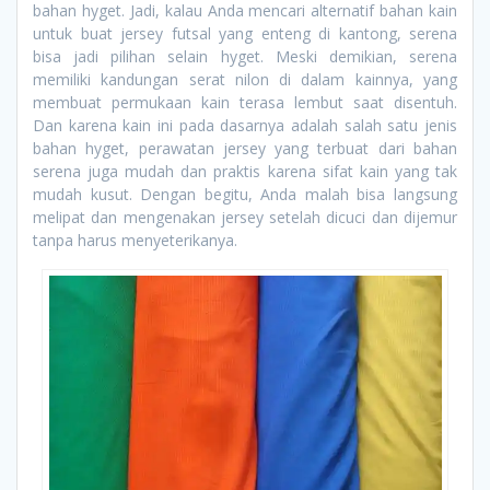
bahan hyget. Jadi, kalau Anda mencari alternatif bahan kain
untuk buat jersey futsal yang enteng di kantong, serena
bisa jadi pilihan selain hyget. Meski demikian, serena
memiliki kandungan serat nilon di dalam kainnya, yang
membuat permukaan kain terasa lembut saat disentuh.
Dan karena kain ini pada dasarnya adalah salah satu jenis
bahan hyget, perawatan jersey yang terbuat dari bahan
serena juga mudah dan praktis karena sifat kain yang tak
mudah kusut. Dengan begitu, Anda malah bisa langsung
melipat dan mengenakan jersey setelah dicuci dan dijemur
tanpa harus menyeterikanya.