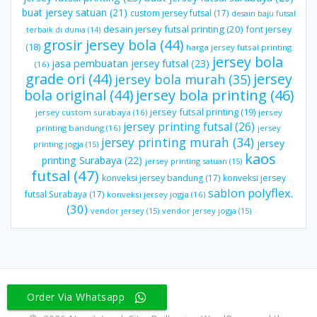
buat jersey satuan
(21)
custom jersey futsal
(17)
desain baju futsal
desain jersey futsal printing
(20)
font jersey
terbaik di dunia
(14)
grosir jersey bola
(44)
(18)
harga jersey futsal printing
jersey bola
jasa pembuatan jersey futsal
(23)
(16)
grade ori
(44)
jersey
jersey bola murah
(35)
bola original
(44)
jersey bola printing
(46)
jersey futsal printing
(19)
jersey custom surabaya
(16)
jersey
jersey printing futsal
(26)
printing bandung
(16)
jersey
jersey printing murah
(34)
jersey
printing jogja
(15)
kaos
printing Surabaya
(22)
jersey printing satuan
(15)
futsal
(47)
konveksi jersey bandung
(17)
konveksi jersey
sablon polyflex.
futsal Surabaya
(17)
konveksi jersey jogja
(16)
(30)
vendor jersey
(15)
vendor jersey jogja
(15)
Order Via Whatsapp