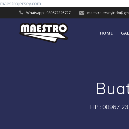
Skip
maestrojersey.com
to
Whatsapp : 089672325727
maestrojerseyindo@gma
content
HOME
GAL
Buat
HP : 08967 23