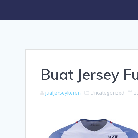
Buat Jersey F
jualjerseykeren
Uncategorized
2