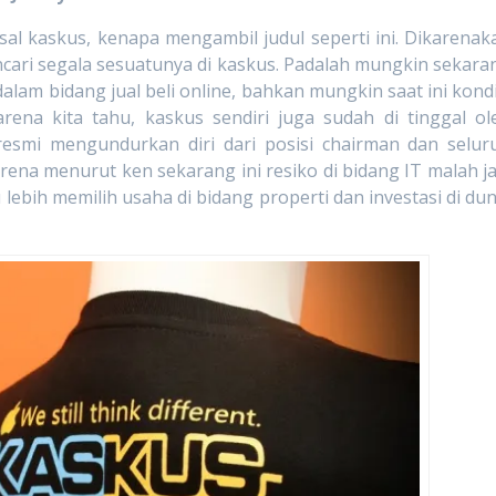
skus, kenapa mengambil judul seperti ini. Dikarenak
ari segala sesuatunya di kaskus. Padalah mungkin sekara
alam bidang jual beli online, bahkan mungkin saat ini kondi
rena kita tahu, kaskus sendiri juga sudah di tinggal ol
esmi mengundurkan diri dari posisi chairman dan selur
ena menurut ken sekarang ini resiko di bidang IT malah ja
u lebih memilih usaha di bidang properti dan investasi di dun