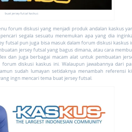
buat jersey futsal kaskus
orum diskusi yang menjadi produk andalan kaskus ya
ra pencari segala sesuatu menemukan apa yang dia ingink
 futsal pun juga bisa masuk dalam forum diskusi kaskus in
mbuatan jersey futsal yang bagus dimana, atau cara membu
lyflex dan juga berbagai macam alat untuk pembuatan jers
 forum diskusi kaskus ini. Walaupun jawabannya dari pa
Namun sudah lumayan setidaknya menambah referensi ki
yang ingn mencari tema buat jersey futsal.