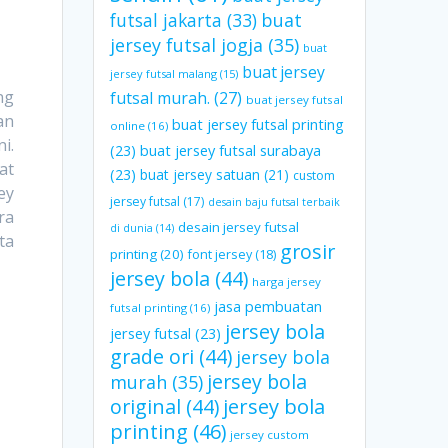
futsal jakarta
(33)
buat
jersey futsal jogja
(35)
buat
buat jersey
jersey futsal malang
(15)
ng
futsal murah.
(27)
buat jersey futsal
an
buat jersey futsal printing
online
(16)
i.
(23)
buat jersey futsal surabaya
at
(23)
buat jersey satuan
(21)
custom
ey
jersey futsal
(17)
desain baju futsal terbaik
ra
desain jersey futsal
di dunia
(14)
ta
grosir
printing
(20)
font jersey
(18)
jersey bola
(44)
harga jersey
jasa pembuatan
futsal printing
(16)
jersey bola
jersey futsal
(23)
grade ori
(44)
jersey bola
jersey bola
murah
(35)
original
(44)
jersey bola
printing
(46)
jersey custom