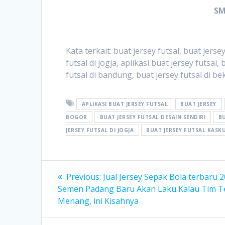
SM
Kata terkait: buat jersey futsal, buat jerse
futsal di jogja, aplikasi buat jersey futsal
futsal di bandung, buat jersey futsal di bek
APLIKASI BUAT JERSEY FUTSAL
BUAT JERSEY
BOGOR
BUAT JERSEY FUTSAL DESAIN SENDIRI
BU
JERSEY FUTSAL DI JOGJA
BUAT JERSEY FUTSAL KASK
Post
Previous
Previous:
Jual Jersey Sepak Bola terbaru 
post:
navigation
Semen Padang Baru Akan Laku Kalau Tim T
Menang, ini Kisahnya