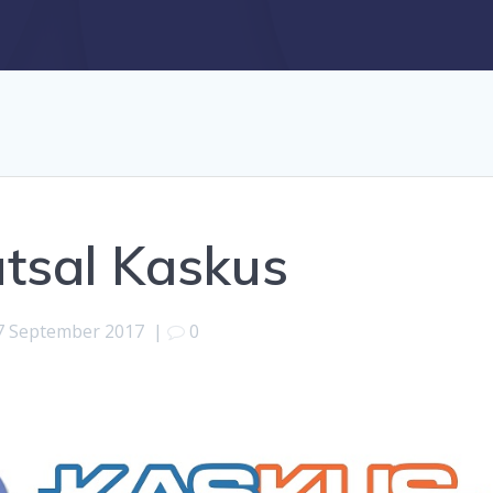
utsal Kaskus
7 September 2017
|
0