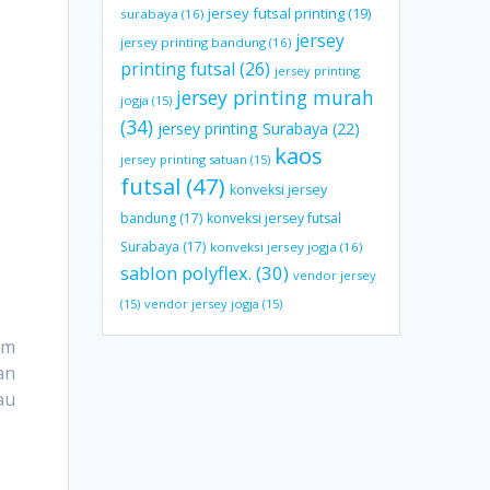
jersey futsal printing
(19)
surabaya
(16)
jersey
jersey printing bandung
(16)
printing futsal
(26)
jersey printing
jersey printing murah
jogja
(15)
(34)
jersey printing Surabaya
(22)
kaos
jersey printing satuan
(15)
futsal
(47)
konveksi jersey
bandung
(17)
konveksi jersey futsal
Surabaya
(17)
konveksi jersey jogja
(16)
sablon polyflex.
(30)
vendor jersey
(15)
vendor jersey jogja
(15)
um
an
au