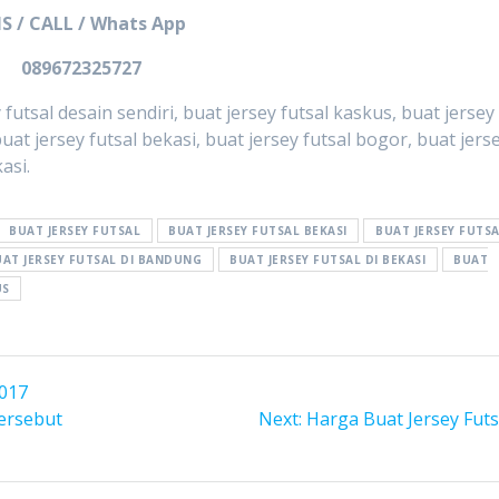
S / CALL / Whats App
089672325727
y futsal desain sendiri, buat jersey futsal kaskus, buat jersey
, buat jersey futsal bekasi, buat jersey futsal bogor, buat jers
asi.
BUAT JERSEY FUTSAL
BUAT JERSEY FUTSAL BEKASI
BUAT JERSEY FUTS
AT JERSEY FUTSAL DI BANDUNG
BUAT JERSEY FUTSAL DI BEKASI
BUAT
US
2017
Next
ersebut
Next:
Harga Buat Jersey Futs
post: