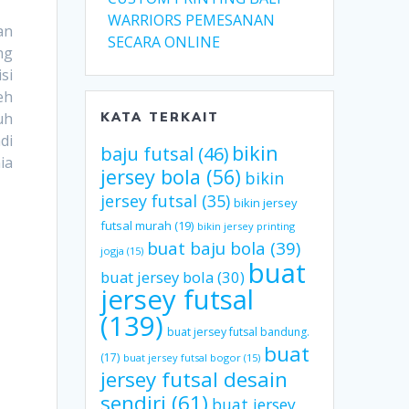
WARRIORS PEMESANAN
an
SECARA ONLINE
ng
si
eh
uh
KATA TERKAIT
di
bikin
baju futsal
(46)
ia
jersey bola
(56)
bikin
jersey futsal
(35)
bikin jersey
futsal murah
(19)
bikin jersey printing
buat baju bola
(39)
jogja
(15)
buat
buat jersey bola
(30)
jersey futsal
(139)
buat jersey futsal bandung.
buat
(17)
buat jersey futsal bogor
(15)
jersey futsal desain
sendiri
(61)
buat jersey