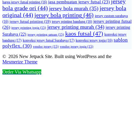
jersey
jasa pembuatan jersey futsal
(23)
harga jersey futsal printing
(16)
bola grade ori
(44)
jersey bola
jersey bola murah
(35)
original
(44)
jersey bola printing
(46)
jersey custom surabaya
jersey printing futsal
jersey futsal printing
(19)
(16)
jersey printing bandung
(16)
jersey printing murah
(34)
(26)
jersey printing
jersey printing jogja
(15)
kaos futsal
(47)
Surabaya
(22)
konveksi jersey
jersey printing satuan
(15)
sablon
bandung
(17)
konveksi jersey futsal Surabaya
(17)
konveksi jersey jogja
(16)
polyflex.
(30)
vendor jersey
(15)
vendor jersey jogja
(15)
© 2026 New Jetpack Site. Built using WordPress and the
Mesmerize Theme
Order Via Whatsapp