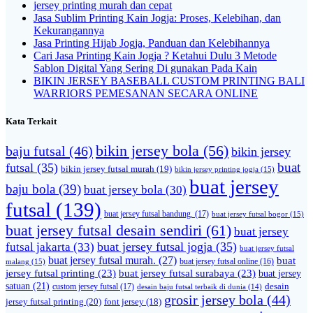
jersey printing murah dan cepat
Jasa Sublim Printing Kain Jogja: Proses, Kelebihan, dan
Kekurangannya
Jasa Printing Hijab Jogja, Panduan dan Kelebihannya
Cari Jasa Printing Kain Jogja ? Ketahui Dulu 3 Metode
Sablon Digital Yang Sering Di gunakan Pada Kain
BIKIN JERSEY BASEBALL CUSTOM PRINTING BALI
WARRIORS PEMESANAN SECARA ONLINE
Kata Terkait
bikin jersey bola
(56)
baju futsal
(46)
bikin jersey
buat
futsal
(35)
bikin jersey futsal murah
(19)
bikin jersey printing jogja
(15)
buat jersey
baju bola
(39)
buat jersey bola
(30)
futsal
(139)
buat jersey futsal bandung.
(17)
buat jersey futsal bogor
(15)
buat jersey futsal desain sendiri
(61)
buat jersey
futsal jakarta
(33)
buat jersey futsal jogja
(35)
buat jersey futsal
buat jersey futsal murah.
(27)
buat
malang
(15)
buat jersey futsal online
(16)
jersey futsal printing
(23)
buat jersey futsal surabaya
(23)
buat jersey
satuan
(21)
desain
custom jersey futsal
(17)
desain baju futsal terbaik di dunia
(14)
grosir jersey bola
(44)
jersey futsal printing
(20)
font jersey
(18)