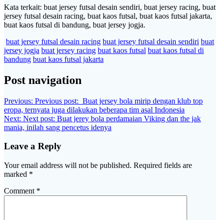
Kata terkait: buat jersey futsal desain sendiri, buat jersey racing, buat
jersey futsal desain racing, buat kaos futsal, buat kaos futsal jakarta,
buat kaos futsal di bandung, buat jersey jogja.
buat jersey futsal desain racing
buat jersey futsal desain sendiri
buat
jersey jogja
buat jersey racing
buat kaos futsal
buat kaos futsal di
bandung
buat kaos futsal jakarta
Post navigation
Previous:
Previous post:
Buat jersey bola mirip dengan klub top
eropa, ternyata juga dilakukan beberapa tim asal Indonesia
Next:
Next post:
Buat jerey bola perdamaian Viking dan the jak
mania, inilah sang pencetus idenya
Leave a Reply
Your email address will not be published.
Required fields are
marked
*
Comment
*