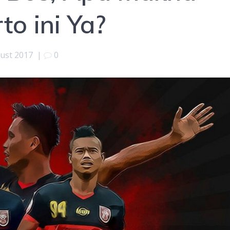
to ini Ya?
ust 2017
|
0