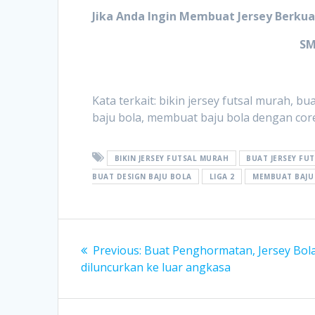
Jika Anda Ingin Membuat Jersey Berkua
SM
Kata terkait: bikin jersey futsal murah, bu
baju bola, membuat baju bola dengan corel
BIKIN JERSEY FUTSAL MURAH
BUAT JERSEY FU
BUAT DESIGN BAJU BOLA
LIGA 2
MEMBUAT BAJU
Post
Previous
Previous:
Buat Penghormatan, Jersey Bola
navigation
post:
diluncurkan ke luar angkasa