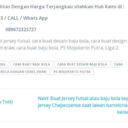
litas Dengan Harga Terjangkau silahkan Hub Kami di :
S / CALL / Whats App
089672325727
at jersey futsal, cara buat desain baju bola, cara buat design
 draw, cara buat baju bola, PS Mojokerto Putra, Liga 2.
TSAL
CARA BUAT BAJU BOLA
CARA BUAT DESAIN BAJU BOLA
CARA
 BOLA DENGAN COREL DRAW
PS MOJOKERTO PUTRA
Next
Next:
Buat Jersey futsal atau baju bola se
 Totti
post:
jersey Chapecoense saat lawan barcelona 
keren