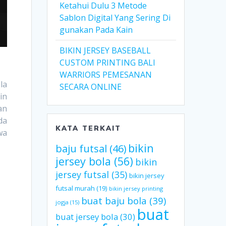
Ketahui Dulu 3 Metode
Sablon Digital Yang Sering Di
gunakan Pada Kain
BIKIN JERSEY BASEBALL
CUSTOM PRINTING BALI
WARRIORS PEMESANAN
la
SECARA ONLINE
in
an
da
KATA TERKAIT
wa
bikin
baju futsal
(46)
jersey bola
(56)
bikin
jersey futsal
(35)
bikin jersey
futsal murah
(19)
bikin jersey printing
buat baju bola
(39)
jogja
(15)
buat
buat jersey bola
(30)