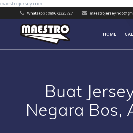
Skip
maestrojersey.com
to
Whatsapp : 089672325727
maestrojerseyindo@gma
content
HOME
GAL
Buat Jerse
Negara Bos, 