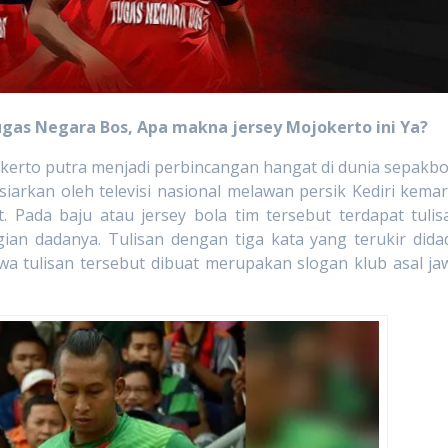
ugas Negara Bos, Apa makna jersey Mojokerto ini Ya?
to putra menjadi perbincangan hangat di dunia sepakbo
siarkan oleh televisi nasional melawan persik Kediri kemar
 Pada baju atau jersey bola tim tersebut terdapat tulis
ian dadanya. Tulisan dengan tiga kata yang terukir dida
a tulisan tersebut dibuat merupakan slogan klub asal ja