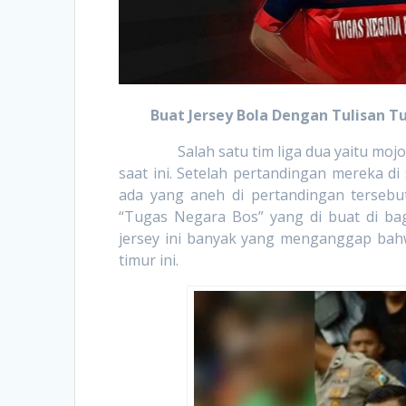
Buat Jersey Bola Dengan Tulisan T
Salah satu tim liga dua yaitu mojoker
saat ini. Setelah pertandingan mereka di 
ada yang aneh di pertandingan tersebut.
“Tugas Negara Bos” yang di buat di bag
jersey ini banyak yang menganggap bahw
timur ini.