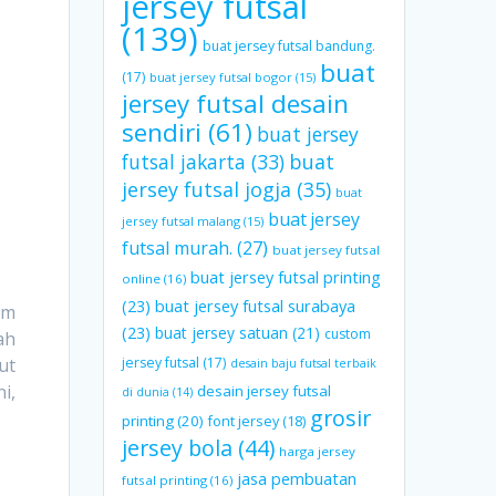
jersey futsal
(139)
buat jersey futsal bandung.
buat
(17)
buat jersey futsal bogor
(15)
jersey futsal desain
sendiri
(61)
buat jersey
futsal jakarta
(33)
buat
jersey futsal jogja
(35)
buat
buat jersey
jersey futsal malang
(15)
futsal murah.
(27)
buat jersey futsal
buat jersey futsal printing
online
(16)
(23)
buat jersey futsal surabaya
am
(23)
buat jersey satuan
(21)
custom
ah
jersey futsal
(17)
ut
desain baju futsal terbaik
i,
desain jersey futsal
di dunia
(14)
grosir
printing
(20)
font jersey
(18)
jersey bola
(44)
harga jersey
jasa pembuatan
futsal printing
(16)