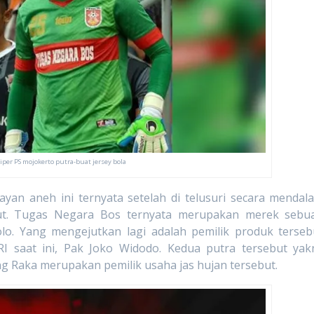
kiper PS mojokerto putra-buat jersey bola
h ini ternyata setelah di telusuri secara mendal
ut. Tugas Negara Bos ternyata merupakan merek sebu
olo. Yang mengejutkan lagi adalah pemilik produk terseb
I saat ini, Pak Joko Widodo. Kedua putra tersebut yakn
 Raka merupakan pemilik usaha jas hujan tersebut.