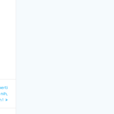
perti
nih,
 !