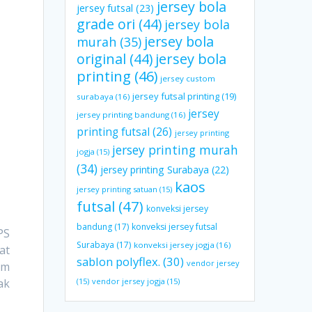
jersey bola
jersey futsal
(23)
grade ori
(44)
jersey bola
jersey bola
murah
(35)
original
(44)
jersey bola
printing
(46)
jersey custom
jersey futsal printing
(19)
surabaya
(16)
jersey
jersey printing bandung
(16)
printing futsal
(26)
jersey printing
jersey printing murah
jogja
(15)
(34)
jersey printing Surabaya
(22)
kaos
jersey printing satuan
(15)
futsal
(47)
konveksi jersey
bandung
(17)
konveksi jersey futsal
PS
Surabaya
(17)
konveksi jersey jogja
(16)
at
sablon polyflex.
(30)
vendor jersey
im
ak
(15)
vendor jersey jogja
(15)