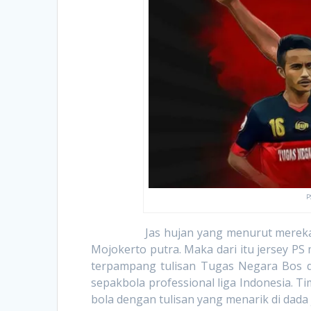
P
Jas hujan yang menurut mereka meru
Mojokerto putra. Maka dari itu jersey P
terpampang tulisan Tugas Negara Bos di
sepakbola professional liga Indonesia. Ti
bola dengan tulisan yang menarik di dada 