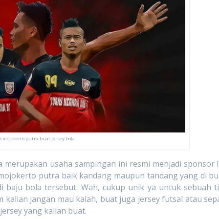
S mojokerto putra-buat jersey bola
pakan usaha sampingan ini resmi menjadi sponsor 
S mojokerto putra baik kandang maupun tandang yang di bu
 baju bola tersebut. Wah, cukup unik ya untuk sebuah t
m kalian jangan mau kalah, buat juga jersey futsal atau sep
jersey yang kalian buat.