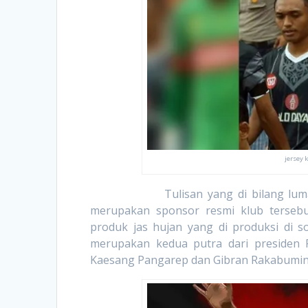
jersey 
Tulisan yang di bilang lumayan ane
merupakan sponsor resmi klub terseb
produk jas hujan yang di produksi di s
merupakan kedua putra dari presiden R
Kaesang Pangarep dan Gibran Rakabuming