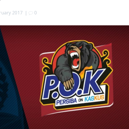
ruary 2017
|
0