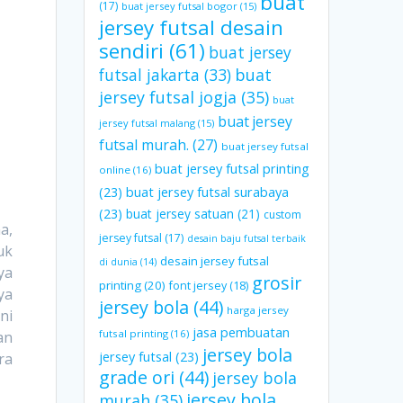
buat
(17)
buat jersey futsal bogor
(15)
jersey futsal desain
sendiri
(61)
buat jersey
futsal jakarta
(33)
buat
jersey futsal jogja
(35)
buat
buat jersey
jersey futsal malang
(15)
futsal murah.
(27)
buat jersey futsal
buat jersey futsal printing
online
(16)
(23)
buat jersey futsal surabaya
(23)
buat jersey satuan
(21)
custom
a,
jersey futsal
(17)
desain baju futsal terbaik
uk
desain jersey futsal
di dunia
(14)
ya
grosir
printing
(20)
font jersey
(18)
ya
jersey bola
(44)
harga jersey
ni
jasa pembuatan
futsal printing
(16)
an
jersey bola
jersey futsal
(23)
ra
grade ori
(44)
jersey bola
jersey bola
murah
(35)