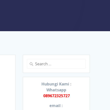
Search
for:
Hubungi Kami :
Whatsapp
089672325727
email :