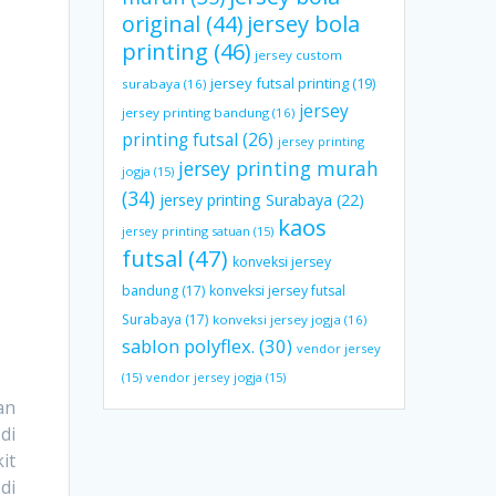
original
(44)
jersey bola
printing
(46)
jersey custom
jersey futsal printing
(19)
surabaya
(16)
jersey
jersey printing bandung
(16)
printing futsal
(26)
jersey printing
jersey printing murah
jogja
(15)
(34)
jersey printing Surabaya
(22)
kaos
jersey printing satuan
(15)
futsal
(47)
konveksi jersey
bandung
(17)
konveksi jersey futsal
Surabaya
(17)
konveksi jersey jogja
(16)
sablon polyflex.
(30)
vendor jersey
(15)
vendor jersey jogja
(15)
an
di
it
di