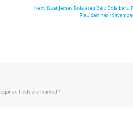
Next
Next:
Buat Jersey Bola atau Baju Bola baru 
post:
Riau dari hasil Sayemba
Required fields are marked
*