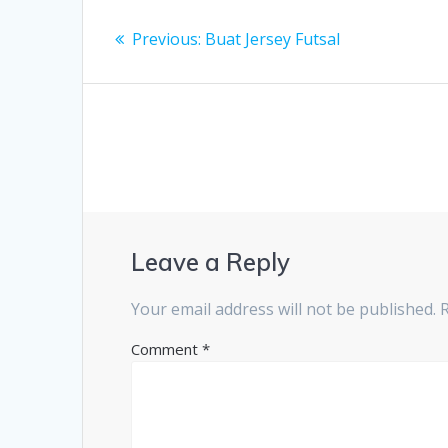
Post
Previous
Previous:
Buat Jersey Futsal
navigation
post:
Leave a Reply
Your email address will not be published.
Comment
*