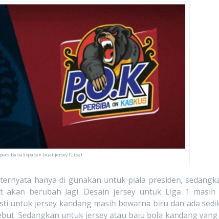
 persiba balikpapan-buat jersey futsal
yata hanya di gunakan untuk piala presiden, sedangk
t akan berubah lagi. Desain jersey untuk Liga 1 masih 
sti untuk jersey kandang masih bewarna biru dan ada sedik
but. Sedangkan untuk jersey atau baju bola kandang yang 