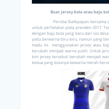
Buat jersey bola atau baju bo
Persiba Balikpapan bersama dengan
untuk perhelatan piala presiden 2017. Te
dengan baju bola yang baru dari sisi de
yaitu berwarna biru-biru, namun yang be
madu ini menggunakan jersey atau baju
berubah menjadi warna putih. Untuk jers
kini jersey tersebut berubah menjadi wa
kedua yang dulunya bewarna merah beru