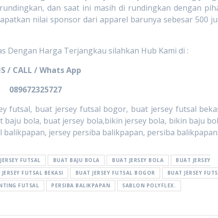
 rundingkan, dan saat ini masih di rundingkan dengan pih
apatkan nilai sponsor dari apparel barunya sebesar 500 ju
as Dengan Harga Terjangkau silahkan Hub Kami di :
S / CALL / Whats App
089672325727
sey futsal, buat jersey futsal bogor, buat jersey futsal bekas
t baju bola, buat jersey bola,bikin jersey bola, bikin baju bo
sal balikpapan, jersey persiba balikpapan, persiba balikpapan
 JERSEY FUTSAL
BUAT BAJU BOLA
BUAT JERSEY BOLA
BUAT JERSEY
 JERSEY FUTSAL BEKASI
BUAT JERSEY FUTSAL BOGOR
BUAT JERSEY FUT
INTING FUTSAL
PERSIBA BALIKPAPAN
SABLON POLYFLEX.