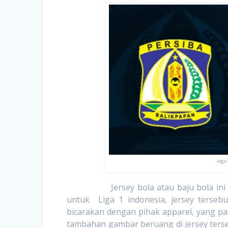
logo
Jersey bola atau baju bola ini tern
untuk Liga 1 indonesia, jersey tersebu
bicarakan dengan pihak apparel, yang pa
tambahan gambar beruang di jersey terse