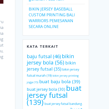
BIKIN JERSEY BASEBALL
CUSTOM PRINTING BALI
WARRIORS PEMESANAN
ru
SECARA ONLINE
ma
ma
ng
ut
KATA TERKAIT
u,
bikin
baju futsal
(46)
ng
jersey bola
(56)
bikin
jersey futsal
(35)
bikin jersey
futsal murah
(19)
bikin jersey printing
buat baju bola
(39)
jogja
(15)
buat
buat jersey bola
(30)
jersey futsal
(139)
buat jersey futsal bandung.