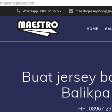
Skip
maestrojersey.com
to
Whatsapp : 089672325727
maestrojerseyindo@gma
content
HOME
GAL
Buat jersey b
Balikpa
HP : 08967 23