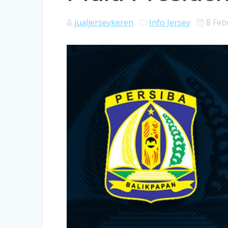
jualjerseykeren
Info Jersey
8 Feb