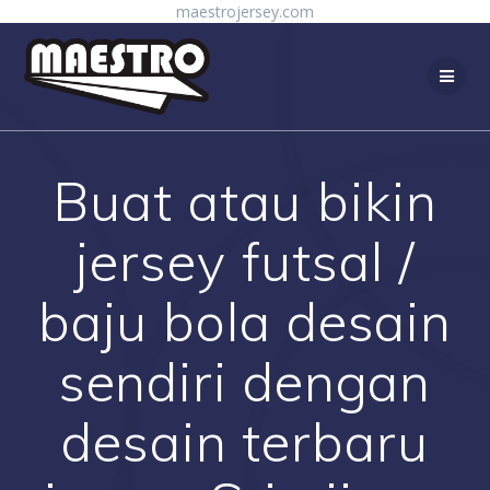
Skip
maestrojersey.com
to
content
Buat atau bikin
jersey futsal /
baju bola desain
sendiri dengan
desain terbaru