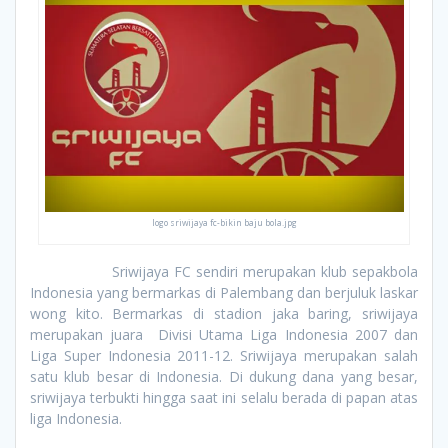
logo sriwijaya fc-bikin baju bola.jpg
Sriwijaya FC sendiri merupakan klub sepakbola
Indonesia yang bermarkas di Palembang dan berjuluk laskar
wong kito. Bermarkas di stadion jaka baring, sriwijaya
merupakan juara Divisi Utama Liga Indonesia 2007 dan
Liga Super Indonesia 2011-12. Sriwijaya merupakan salah
satu klub besar di Indonesia. Di dukung dana yang besar,
sriwijaya terbukti hingga saat ini selalu berada di papan atas
liga Indonesia.