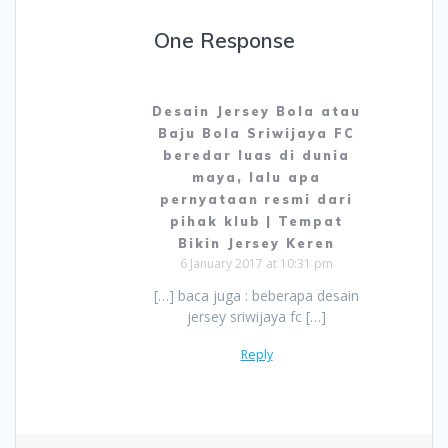
One Response
Desain Jersey Bola atau
Baju Bola Sriwijaya FC
beredar luas di dunia
maya, lalu apa
pernyataan resmi dari
pihak klub | Tempat
Bikin Jersey Keren
6 January 2017 at 10:31 pm
[…] baca juga : beberapa desain
jersey sriwijaya fc […]
Reply