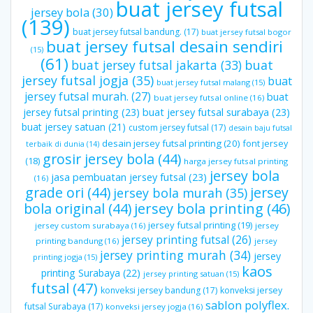
buat jersey futsal
jersey bola
(30)
(139)
buat jersey futsal bandung.
(17)
buat jersey futsal bogor
buat jersey futsal desain sendiri
(15)
(61)
buat jersey futsal jakarta
(33)
buat
jersey futsal jogja
(35)
buat
buat jersey futsal malang
(15)
jersey futsal murah.
(27)
buat
buat jersey futsal online
(16)
jersey futsal printing
(23)
buat jersey futsal surabaya
(23)
buat jersey satuan
(21)
custom jersey futsal
(17)
desain baju futsal
desain jersey futsal printing
(20)
font jersey
terbaik di dunia
(14)
grosir jersey bola
(44)
(18)
harga jersey futsal printing
jersey bola
jasa pembuatan jersey futsal
(23)
(16)
grade ori
(44)
jersey
jersey bola murah
(35)
bola original
(44)
jersey bola printing
(46)
jersey futsal printing
(19)
jersey custom surabaya
(16)
jersey
jersey printing futsal
(26)
printing bandung
(16)
jersey
jersey printing murah
(34)
jersey
printing jogja
(15)
kaos
printing Surabaya
(22)
jersey printing satuan
(15)
futsal
(47)
konveksi jersey bandung
(17)
konveksi jersey
sablon polyflex.
futsal Surabaya
(17)
konveksi jersey jogja
(16)