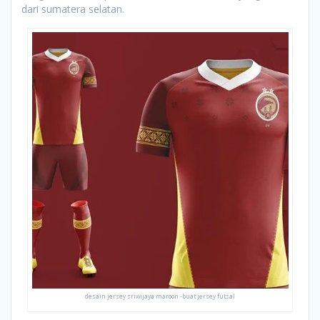
dari sumatera selatan.
desain jersey sriwijaya maroon -buat jersey futsal