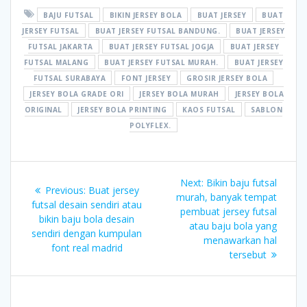
BAJU FUTSAL
BIKIN JERSEY BOLA
BUAT JERSEY
BUAT
JERSEY FUTSAL
BUAT JERSEY FUTSAL BANDUNG.
BUAT JERSEY
FUTSAL JAKARTA
BUAT JERSEY FUTSAL JOGJA
BUAT JERSEY
FUTSAL MALANG
BUAT JERSEY FUTSAL MURAH.
BUAT JERSEY
FUTSAL SURABAYA
FONT JERSEY
GROSIR JERSEY BOLA
JERSEY BOLA GRADE ORI
JERSEY BOLA MURAH
JERSEY BOLA
ORIGINAL
JERSEY BOLA PRINTING
KAOS FUTSAL
SABLON
POLYFLEX.
Post
Next
Next:
Bikin baju futsal
Previous
Previous:
Buat jersey
navigation
post:
murah, banyak tempat
post:
futsal desain sendiri atau
pembuat jersey futsal
bikin baju bola desain
atau baju bola yang
sendiri dengan kumpulan
menawarkan hal
font real madrid
tersebut