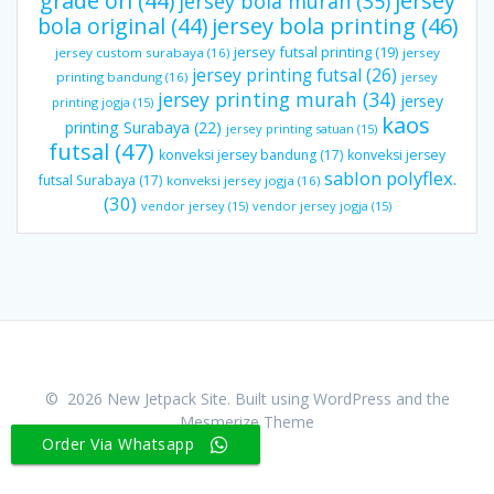
grade ori
(44)
jersey
jersey bola murah
(35)
bola original
(44)
jersey bola printing
(46)
jersey futsal printing
(19)
jersey custom surabaya
(16)
jersey
jersey printing futsal
(26)
printing bandung
(16)
jersey
jersey printing murah
(34)
jersey
printing jogja
(15)
kaos
printing Surabaya
(22)
jersey printing satuan
(15)
futsal
(47)
konveksi jersey bandung
(17)
konveksi jersey
sablon polyflex.
futsal Surabaya
(17)
konveksi jersey jogja
(16)
(30)
vendor jersey
(15)
vendor jersey jogja
(15)
© 2026 New Jetpack Site. Built using WordPress and the
Mesmerize Theme
Order Via Whatsapp