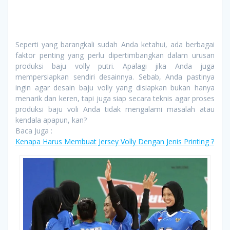
Seperti yang barangkali sudah Anda ketahui, ada berbagai
faktor penting yang perlu dipertimbangkan dalam urusan
produksi baju volly putri. Apalagi jika Anda juga
mempersiapkan sendiri desainnya. Sebab, Anda pastinya
ingin agar desain baju volly yang disiapkan bukan hanya
menarik dan keren, tapi juga siap secara teknis agar proses
produksi baju voli Anda tidak mengalami masalah atau
kendala apapun, kan?
Baca Juga :
Kenapa Harus Membuat Jersey Volly Dengan Jenis Printing ?