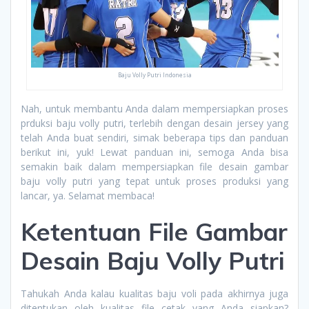
Baju Volly Putri Indonesia
Nah, untuk membantu Anda dalam mempersiapkan proses
prduksi baju volly putri, terlebih dengan desain jersey yang
telah Anda buat sendiri, simak beberapa tips dan panduan
berikut ini, yuk! Lewat panduan ini, semoga Anda bisa
semakin baik dalam mempersiapkan file desain gambar
baju volly putri yang tepat untuk proses produksi yang
lancar, ya. Selamat membaca!
Ketentuan File Gambar
Desain Baju Volly Putri
Tahukah Anda kalau kualitas baju voli pada akhirnya juga
ditentukan oleh kualitas file cetak yang Anda siapkan?