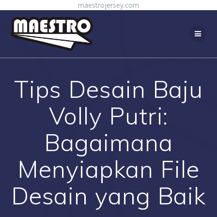
Skip
maestrojersey.com
to
content
Tips Desain Baju
Volly Putri:
Bagaimana
Menyiapkan File
Desain yang Baik