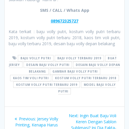
SMS / CALL / Whats App
089672325727
Kata terkait : baju volly putri, kostum volly putri terbaru
2019, kostum volly putri terbaru 2018, kaos tim voli putri,
baju volly terbaru 2019, desain baju volly depan belakang
BAJU VOLLY PUTRI
BAJU VOLLY TERBARU 2019
BUAT
JERSEY
DESAIN BAJU VOLLY PUTRI
DESAIN BAJU VOLLY DEPAN
BELAKANG
GAMBAR BAJU VOLLY PUTRI
KAOS TIM VOLI PUTRI
KOSTUM VOLLY PUTRI TERBARU 2018
KOSTUM VOLLY PUTRI TERBARU 2019
MODEL BAJU VOLLY
PUTRI
Post
Next
Next:
Ingin Buat Baju Voli
Previous
Previous:
Jersey Volly
navigation
post:
Keren Dengan Sablon
post:
Printing, Kenapa Harus
Sublimasi? Ini Dia Fakta-