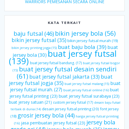
WARRIORS PEMESANAN SECARA ONLINE
KATA TERKAIT
bikin jersey bola
(56)
baju futsal
(46)
bikin jersey futsal
(35)
bikin jersey futsal murah
(19)
buat baju bola
(39)
buat
bikin jersey printing jogja
(15)
buat jersey futsal
jersey bola
(30)
(139)
buat jersey futsal bandung.
(17)
buat jersey futsal bogor
buat jersey futsal desain sendiri
(15)
(61)
buat jersey futsal jakarta
(33)
buat
jersey futsal jogja
(35)
buat
buat jersey futsal malang
(15)
jersey futsal murah.
(27)
buat
buat jersey futsal online
(16)
jersey futsal printing
(23)
buat jersey futsal surabaya
(23)
buat jersey satuan
(21)
custom jersey futsal
(17)
desain baju futsal
desain jersey futsal printing
(20)
font jersey
terbaik di dunia
(14)
grosir jersey bola
(44)
(18)
harga jersey futsal printing
jersey bola
jasa pembuatan jersey futsal
(23)
(16)