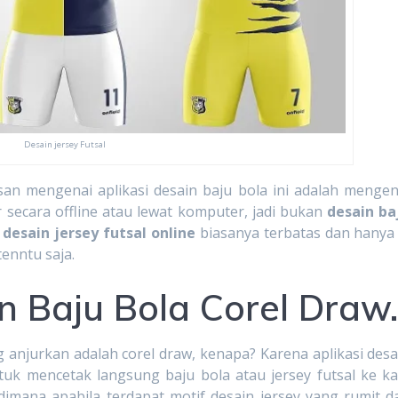
Desain jersey Futsal
nai aplikasi desain baju bola ini adalah mengen
r secara offline atau lewat komputer, jadi bukan
desain ba
 desain jersey futsal online
biasanya terbatas dan hanya 
enntu saja.
in Baju Bola Corel Draw
g anjurkan adalah corel draw, kenapa? Karena aplikasi desa
uk mencetak langsung baju bola atau jersey futsal ke ka
 dimana apabila terdapat motif desain jersey yang rumit d