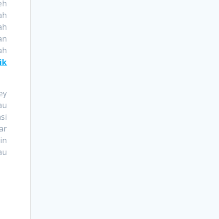
eh
ah
ah
an
ah
ik
ey
au
si
ar
in
au