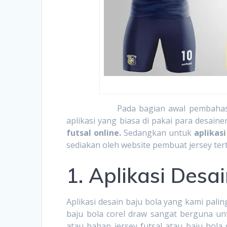
Pada bagian awal pembahasan menge
aplikasi yang biasa di pakai para desaine
futsal online.
Sedangkan untuk
aplikasi
sediakan oleh website pembuat jersey tert
1. Aplikasi Desa
Aplikasi desain baju bola yang kami palin
baju bola corel draw sangat berguna unt
atau bahan jersey futsal atau baju bola