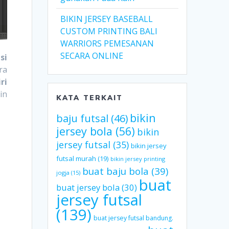
BIKIN JERSEY BASEBALL
CUSTOM PRINTING BALI
WARRIORS PEMESANAN
SECARA ONLINE
si
ra
ri
in
KATA TERKAIT
bikin
baju futsal
(46)
jersey bola
(56)
bikin
jersey futsal
(35)
bikin jersey
futsal murah
(19)
bikin jersey printing
buat baju bola
(39)
jogja
(15)
buat
buat jersey bola
(30)
jersey futsal
(139)
buat jersey futsal bandung.