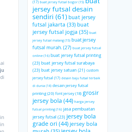
buat
(17)
buat jersey futsal bogor
(15)
jersey futsal desain
sendiri
(61)
buat jersey
futsal jakarta
(33)
buat
jersey futsal jogja
(35)
buat
buat jersey
jersey futsal malang
(15)
futsal murah.
(27)
buat jersey futsal
buat jersey futsal printing
online
(16)
ai
(23)
buat jersey futsal surabaya
ju
(23)
buat jersey satuan
(21)
custom
di
jersey futsal
(17)
desain baju futsal terbaik
desain jersey futsal
di dunia
(14)
grosir
printing
(20)
font jersey
(18)
.
jersey bola
(44)
harga jersey
jasa pembuatan
futsal printing
(16)
jersey bola
jersey futsal
(23)
in
grade ori
(44)
jersey bola
in
jersey bola
murah
(35)
an