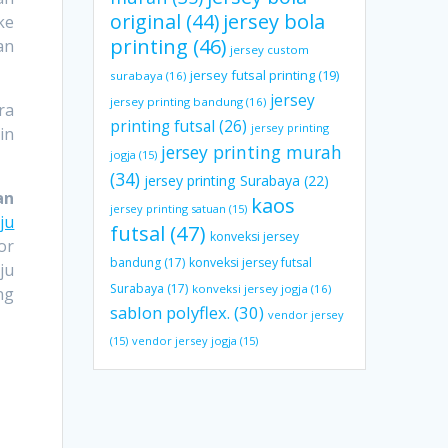
original
(44)
jersey bola
ke
printing
(46)
an
jersey custom
jersey futsal printing
(19)
surabaya
(16)
jersey
jersey printing bandung
(16)
ra
printing futsal
(26)
jersey printing
in
jersey printing murah
jogja
(15)
(34)
jersey printing Surabaya
(22)
an
kaos
jersey printing satuan
(15)
ju
futsal
(47)
konveksi jersey
or
bandung
(17)
konveksi jersey futsal
ju
Surabaya
(17)
konveksi jersey jogja
(16)
ng
sablon polyflex.
(30)
vendor jersey
(15)
vendor jersey jogja
(15)