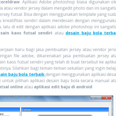
coreldraw
. Aplikasi Adobe photoshop biasa digunakan ol
la atau vendor jersey dalam mengedit photo dan ini sangatl
ersey futsal. Bisa dengan menggunakan template yang sud
au kreatifitas sendiri dalam mendesain dengan menggunak
, lalu di edit dengan aplikasi adobe photoshop ini sangatl
sain kaos futsal sendiri
atau
desain baju bola terba
jaan baru bagi jasa pembuatan jersey atau vendor jers
dengan file adobe, dikarenakan jasa pembuatan jersey at
n kaos futsal sendiri yang telah di buat tersebut ke aplika
antinya. Silahkan bagi teman-teman sekalian yang ingin belaj
ain baju bola terbaik
dengan menggunakan aplikasi desa
i untuk pilihan aplikasi desain baju bola secara manual at
utsal online
atau
aplikasi edit baju di android