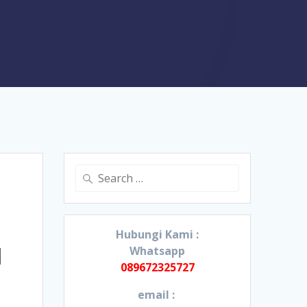
Search
for:
Hubungi Kami :
a
Whatsapp
089672325727
email :