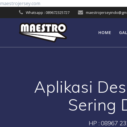
Skip
maestrojersey.com
to
Whatsapp : 089672325727
maestrojerseyindo@gma
content
HOME
GAL
Aplikasi De
Sering 
HP : 08967 23