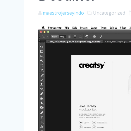
maestrojerseyindo
Uncategorized