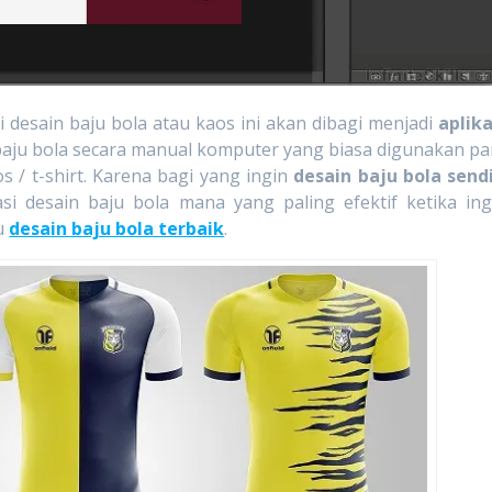
n baju bola atau kaos ini akan dibagi menjadi
aplika
 baju bola secara manual komputer yang biasa digunakan pa
s / t-shirt. Karena bagi yang ingin
desain baju bola sendi
si desain baju bola mana yang paling efektif ketika ing
u
desain baju bola terbaik
.