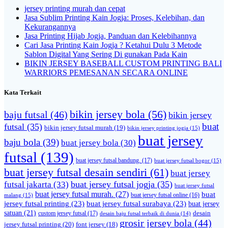
jersey printing murah dan cepat
Jasa Sublim Printing Kain Jogja: Proses, Kelebihan, dan
Kekurangannya
Jasa Printing Hijab Jogja, Panduan dan Kelebihannya
Cari Jasa Printing Kain Jogja ? Ketahui Dulu 3 Metode
Sablon Digital Yang Sering Di gunakan Pada Kain
BIKIN JERSEY BASEBALL CUSTOM PRINTING BALI
WARRIORS PEMESANAN SECARA ONLINE
Kata Terkait
bikin jersey bola
(56)
baju futsal
(46)
bikin jersey
buat
futsal
(35)
bikin jersey futsal murah
(19)
bikin jersey printing jogja
(15)
buat jersey
baju bola
(39)
buat jersey bola
(30)
futsal
(139)
buat jersey futsal bandung.
(17)
buat jersey futsal bogor
(15)
buat jersey futsal desain sendiri
(61)
buat jersey
futsal jakarta
(33)
buat jersey futsal jogja
(35)
buat jersey futsal
buat jersey futsal murah.
(27)
buat
malang
(15)
buat jersey futsal online
(16)
jersey futsal printing
(23)
buat jersey futsal surabaya
(23)
buat jersey
satuan
(21)
desain
custom jersey futsal
(17)
desain baju futsal terbaik di dunia
(14)
grosir jersey bola
(44)
jersey futsal printing
(20)
font jersey
(18)