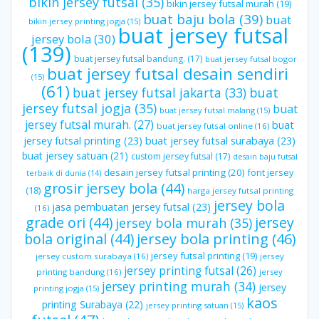
bikin jersey futsal
(35)
bikin jersey futsal murah
(19)
buat baju bola
(39)
buat
bikin jersey printing jogja
(15)
buat jersey futsal
jersey bola
(30)
(139)
buat jersey futsal bandung.
(17)
buat jersey futsal bogor
buat jersey futsal desain sendiri
(15)
(61)
buat jersey futsal jakarta
(33)
buat
jersey futsal jogja
(35)
buat
buat jersey futsal malang
(15)
jersey futsal murah.
(27)
buat
buat jersey futsal online
(16)
jersey futsal printing
(23)
buat jersey futsal surabaya
(23)
buat jersey satuan
(21)
custom jersey futsal
(17)
desain baju futsal
desain jersey futsal printing
(20)
font jersey
terbaik di dunia
(14)
grosir jersey bola
(44)
(18)
harga jersey futsal printing
jersey bola
jasa pembuatan jersey futsal
(23)
(16)
grade ori
(44)
jersey
jersey bola murah
(35)
bola original
(44)
jersey bola printing
(46)
jersey futsal printing
(19)
jersey custom surabaya
(16)
jersey
jersey printing futsal
(26)
printing bandung
(16)
jersey
jersey printing murah
(34)
jersey
printing jogja
(15)
kaos
printing Surabaya
(22)
jersey printing satuan
(15)