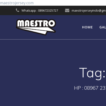
Skip
maestrojersey.com
to
Whatsapp : 089672325727
maestrojerseyindo@gma
content
HOME
GAL
Tag
HP : 08967 23