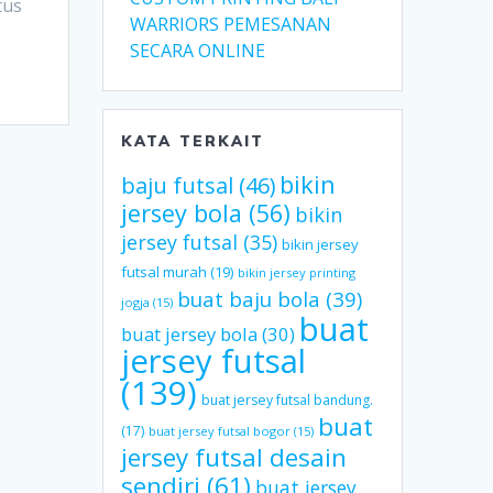
tus
WARRIORS PEMESANAN
SECARA ONLINE
KATA TERKAIT
bikin
baju futsal
(46)
jersey bola
(56)
bikin
jersey futsal
(35)
bikin jersey
futsal murah
(19)
bikin jersey printing
buat baju bola
(39)
jogja
(15)
buat
buat jersey bola
(30)
jersey futsal
(139)
buat jersey futsal bandung.
buat
(17)
buat jersey futsal bogor
(15)
jersey futsal desain
sendiri
(61)
buat jersey