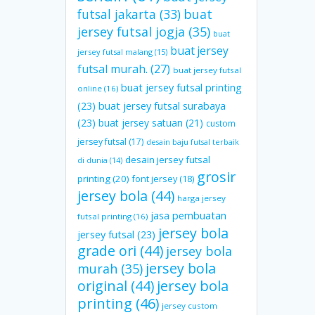
futsal jakarta
(33)
buat
jersey futsal jogja
(35)
buat
buat jersey
jersey futsal malang
(15)
futsal murah.
(27)
buat jersey futsal
buat jersey futsal printing
online
(16)
(23)
buat jersey futsal surabaya
(23)
buat jersey satuan
(21)
custom
jersey futsal
(17)
desain baju futsal terbaik
desain jersey futsal
di dunia
(14)
grosir
printing
(20)
font jersey
(18)
jersey bola
(44)
harga jersey
jasa pembuatan
futsal printing
(16)
jersey bola
jersey futsal
(23)
grade ori
(44)
jersey bola
jersey bola
murah
(35)
original
(44)
jersey bola
printing
(46)
jersey custom