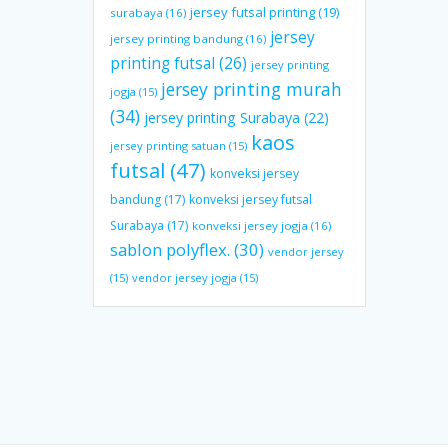
jersey futsal printing
(19)
surabaya
(16)
jersey
jersey printing bandung
(16)
printing futsal
(26)
jersey printing
jersey printing murah
jogja
(15)
(34)
jersey printing Surabaya
(22)
kaos
jersey printing satuan
(15)
futsal
(47)
konveksi jersey
bandung
(17)
konveksi jersey futsal
Surabaya
(17)
konveksi jersey jogja
(16)
sablon polyflex.
(30)
vendor jersey
(15)
vendor jersey jogja
(15)