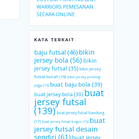
WARRIORS PEMESANAN
SECARA ONLINE
KATA TERKAIT
bikin
baju futsal
(46)
jersey bola
(56)
bikin
jersey futsal
(35)
bikin jersey
futsal murah
(19)
bikin jersey printing
buat baju bola
(39)
jogja
(15)
buat
buat jersey bola
(30)
jersey futsal
(139)
buat jersey futsal bandung.
buat
(17)
buat jersey futsal bogor
(15)
jersey futsal desain
sendiri
(61)
buat jersey