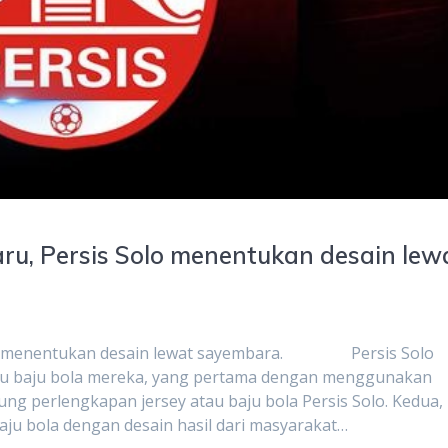
aru, Persis Solo menentukan desain lew
 Solo menentukan desain lewat sayembara. Persis Solo
au baju bola mereka, yang pertama dengan menggunakan
ung perlengkapan jersey atau baju bola Persis Solo. Kedua,
ju bola dengan desain hasil dari masyarakat…