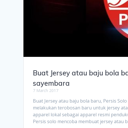
Buat Jersey atau baju bola b
sayembara
7 March 2017
Buat Jersey atau baju bola baru, Persis
melakukan terobosan baru untuk jersey at
apparel lokal sebagai apparel resmi penduk
Persis solo mencoba membuat jersey atau ba