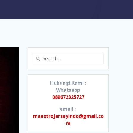
Search
for:
Hubungi Kami :
Whatsapp
089672325727
email :
maestrojerseyindo@gmail.co
m