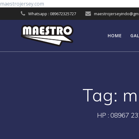
Skip
maestrojersey.com
to
Whatsapp : 089672325727
maestrojerseyindo@gma
content
HOME
GAL
Tag:
m
HP : 08967 23