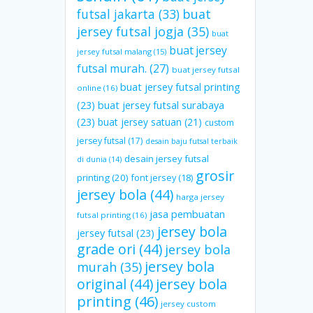
futsal jakarta
(33)
buat
jersey futsal jogja
(35)
buat
buat jersey
jersey futsal malang
(15)
futsal murah.
(27)
buat jersey futsal
buat jersey futsal printing
online
(16)
(23)
buat jersey futsal surabaya
(23)
buat jersey satuan
(21)
custom
jersey futsal
(17)
desain baju futsal terbaik
desain jersey futsal
di dunia
(14)
grosir
printing
(20)
font jersey
(18)
jersey bola
(44)
harga jersey
jasa pembuatan
futsal printing
(16)
jersey bola
jersey futsal
(23)
grade ori
(44)
jersey bola
jersey bola
murah
(35)
original
(44)
jersey bola
printing
(46)
jersey custom