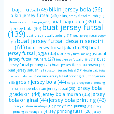
bikin jersey bola
(56)
baju futsal
(46)
bikin jersey futsal
(35)
bikin jersey futsal murah
(19)
buat baju bola
(39)
buat
bikin jersey printing jogja
(15)
buat jersey futsal
jersey bola
(30)
(139)
buat jersey futsal bandung.
(17)
buat jersey futsal bogor
buat jersey futsal desain sendiri
(15)
(61)
buat jersey futsal jakarta
(33)
buat
jersey futsal jogja
(35)
buat
buat jersey futsal malang
(15)
jersey futsal murah.
(27)
buat
buat jersey futsal online
(16)
jersey futsal printing
(23)
buat jersey futsal surabaya
(23)
buat jersey satuan
(21)
custom jersey futsal
(17)
desain baju futsal
desain jersey futsal printing
(20)
font jersey
terbaik di dunia
(14)
grosir jersey bola
(44)
(18)
harga jersey futsal printing
jersey bola
jasa pembuatan jersey futsal
(23)
(16)
grade ori
(44)
jersey
jersey bola murah
(35)
bola original
(44)
jersey bola printing
(46)
jersey futsal printing
(19)
jersey custom surabaya
(16)
jersey
jersey printing futsal
(26)
printing bandung
(16)
jersey