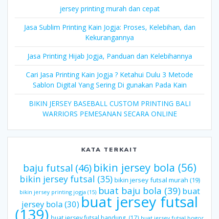
jersey printing murah dan cepat
Jasa Sublim Printing Kain Jogja: Proses, Kelebihan, dan
Kekurangannya
Jasa Printing Hijab Jogja, Panduan dan Kelebihannya
Cari Jasa Printing Kain Jogja ? Ketahui Dulu 3 Metode
Sablon Digital Yang Sering Di gunakan Pada Kain
BIKIN JERSEY BASEBALL CUSTOM PRINTING BALI
WARRIORS PEMESANAN SECARA ONLINE
KATA TERKAIT
bikin jersey bola
(56)
baju futsal
(46)
bikin jersey futsal
(35)
bikin jersey futsal murah
(19)
buat baju bola
(39)
buat
bikin jersey printing jogja
(15)
buat jersey futsal
jersey bola
(30)
(139)
buat jersey futsal bandung.
(17)
buat jersey futsal bogor