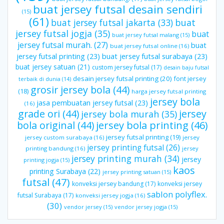
buat jersey futsal desain sendiri
(15)
(61)
buat jersey futsal jakarta
(33)
buat
jersey futsal jogja
(35)
buat
buat jersey futsal malang
(15)
jersey futsal murah.
(27)
buat
buat jersey futsal online
(16)
jersey futsal printing
(23)
buat jersey futsal surabaya
(23)
buat jersey satuan
(21)
custom jersey futsal
(17)
desain baju futsal
desain jersey futsal printing
(20)
font jersey
terbaik di dunia
(14)
grosir jersey bola
(44)
(18)
harga jersey futsal printing
jersey bola
jasa pembuatan jersey futsal
(23)
(16)
grade ori
(44)
jersey
jersey bola murah
(35)
bola original
(44)
jersey bola printing
(46)
jersey futsal printing
(19)
jersey custom surabaya
(16)
jersey
jersey printing futsal
(26)
printing bandung
(16)
jersey
jersey printing murah
(34)
jersey
printing jogja
(15)
kaos
printing Surabaya
(22)
jersey printing satuan
(15)
futsal
(47)
konveksi jersey bandung
(17)
konveksi jersey
sablon polyflex.
futsal Surabaya
(17)
konveksi jersey jogja
(16)
(30)
vendor jersey
(15)
vendor jersey jogja
(15)