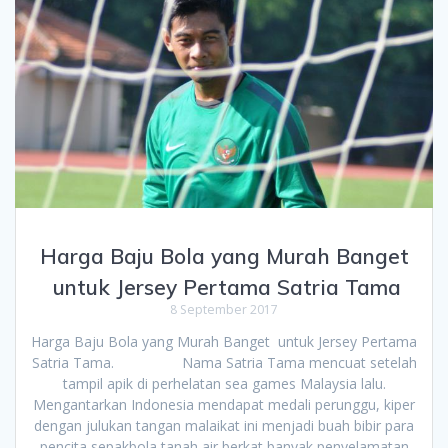
Harga Baju Bola yang Murah Banget
untuk Jersey Pertama Satria Tama
8 September 2017
Harga Baju Bola yang Murah Banget untuk Jersey Pertama
Satria Tama. Nama Satria Tama mencuat setelah
tampil apik di perhelatan sea games Malaysia lalu.
Mengantarkan Indonesia mendapat medali perunggu, kiper
dengan julukan tangan malaikat ini menjadi buah bibir para
pencita sepakbola tanah air berkat banyak penyelamatan