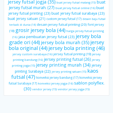
jersey futsal jogja
(35)
buat
buat jersey futsal malang
(15)
jersey futsal murah.
(27)
buat
buat jersey futsal online
(16)
jersey futsal printing
(23)
buat jersey futsal surabaya
(23)
buat jersey satuan
(21)
custom jersey futsal
(17)
desain baju futsal
desain jersey futsal printing
(20)
font jersey
terbaik di dunia
(14)
grosir jersey bola
(44)
(18)
harga jersey futsal printing
jersey bola
jasa pembuatan jersey futsal
(23)
(16)
grade ori
(44)
jersey
jersey bola murah
(35)
bola original
(44)
jersey bola printing
(46)
jersey futsal printing
(19)
jersey custom surabaya
(16)
jersey
jersey printing futsal
(26)
printing bandung
(16)
jersey
jersey printing murah
(34)
jersey
printing jogja
(15)
kaos
printing Surabaya
(22)
jersey printing satuan
(15)
futsal
(47)
konveksi jersey bandung
(17)
konveksi jersey
sablon polyflex.
futsal Surabaya
(17)
konveksi jersey jogja
(16)
(30)
vendor jersey
(15)
vendor jersey jogja
(15)