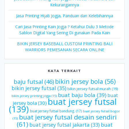
Kekurangannya
Jasa Printing Hijab Jogja, Panduan dan Kelebihannya
Cari Jasa Printing Kain Jogja ? Ketahui Dulu 3 Metode
Sablon Digital Yang Sering Di gunakan Pada Kain
BIKIN JERSEY BASEBALL CUSTOM PRINTING BALI
WARRIORS PEMESANAN SECARA ONLINE
KATA TERKAIT
bikin jersey bola
(56)
baju futsal
(46)
bikin jersey futsal
(35)
bikin jersey futsal murah
(19)
buat baju bola
(39)
buat
bikin jersey printing jogja
(15)
buat jersey futsal
jersey bola
(30)
(139)
buat jersey futsal bandung.
(17)
buat jersey futsal bogor
buat jersey futsal desain sendiri
(15)
(61)
buat jersey futsal jakarta
(33)
buat