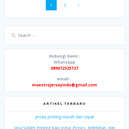
Page
Page
1
2
navigation
Search
for:
Hubungi Kami :
Whatsapp
089672325727
email :
maestrojerseyindo@gmail.com
ARTIKEL TERBARU
jersey printing murah dan cepat
Jasa Sublim Printing Kain Jogja: Proses, Kelebihan, dan