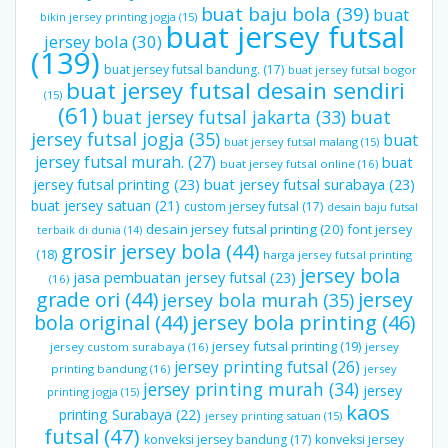
buat baju bola
(39)
buat
bikin jersey printing jogja
(15)
buat jersey futsal
jersey bola
(30)
(139)
buat jersey futsal bandung.
(17)
buat jersey futsal bogor
buat jersey futsal desain sendiri
(15)
(61)
buat jersey futsal jakarta
(33)
buat
jersey futsal jogja
(35)
buat
buat jersey futsal malang
(15)
jersey futsal murah.
(27)
buat
buat jersey futsal online
(16)
jersey futsal printing
(23)
buat jersey futsal surabaya
(23)
buat jersey satuan
(21)
custom jersey futsal
(17)
desain baju futsal
desain jersey futsal printing
(20)
font jersey
terbaik di dunia
(14)
grosir jersey bola
(44)
(18)
harga jersey futsal printing
jersey bola
jasa pembuatan jersey futsal
(23)
(16)
grade ori
(44)
jersey
jersey bola murah
(35)
bola original
(44)
jersey bola printing
(46)
jersey futsal printing
(19)
jersey custom surabaya
(16)
jersey
jersey printing futsal
(26)
printing bandung
(16)
jersey
jersey printing murah
(34)
jersey
printing jogja
(15)
kaos
printing Surabaya
(22)
jersey printing satuan
(15)
futsal
(47)
konveksi jersey bandung
(17)
konveksi jersey