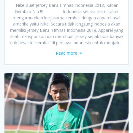
Nike Buat Jersey Baru Timnas Indonesia 2018, Kabar
Gembira Nih !!! Indonesia secara resmi talah
mengumumkan kerjasama kembali dengan apparel asal
amerika yaitu Nike. Secara tidak langsung indoesia akan
memiliki Jersey Baru Timnas Indonesia 2018. Apparel yang
telah mensponsori dan membuat jersey sepak bola banyak
klub besar ini kembali di percaya Indonesia untuk menjalin…
Read more