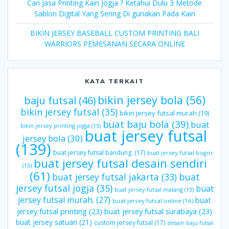
Cari Jasa Printing Kain Jogja ? Ketahui Dulu 3 Metode
Sablon Digital Yang Sering Di gunakan Pada Kain
BIKIN JERSEY BASEBALL CUSTOM PRINTING BALI
WARRIORS PEMESANAN SECARA ONLINE
KATA TERKAIT
bikin jersey bola
(56)
baju futsal
(46)
bikin jersey futsal
(35)
bikin jersey futsal murah
(19)
buat baju bola
(39)
buat
bikin jersey printing jogja
(15)
buat jersey futsal
jersey bola
(30)
(139)
buat jersey futsal bandung.
(17)
buat jersey futsal bogor
buat jersey futsal desain sendiri
(15)
(61)
buat jersey futsal jakarta
(33)
buat
jersey futsal jogja
(35)
buat
buat jersey futsal malang
(15)
jersey futsal murah.
(27)
buat
buat jersey futsal online
(16)
jersey futsal printing
(23)
buat jersey futsal surabaya
(23)
buat jersey satuan
(21)
custom jersey futsal
(17)
desain baju futsal