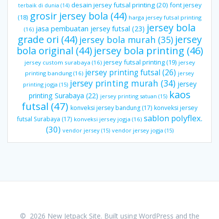
desain jersey futsal printing
(20)
font jersey
terbaik di dunia
(14)
grosir jersey bola
(44)
(18)
harga jersey futsal printing
jersey bola
jasa pembuatan jersey futsal
(23)
(16)
grade ori
(44)
jersey
jersey bola murah
(35)
bola original
(44)
jersey bola printing
(46)
jersey futsal printing
(19)
jersey custom surabaya
(16)
jersey
jersey printing futsal
(26)
printing bandung
(16)
jersey
jersey printing murah
(34)
jersey
printing jogja
(15)
kaos
printing Surabaya
(22)
jersey printing satuan
(15)
futsal
(47)
konveksi jersey bandung
(17)
konveksi jersey
sablon polyflex.
futsal Surabaya
(17)
konveksi jersey jogja
(16)
(30)
vendor jersey
(15)
vendor jersey jogja
(15)
© 2026 New Jetpack Site. Built using WordPress and the