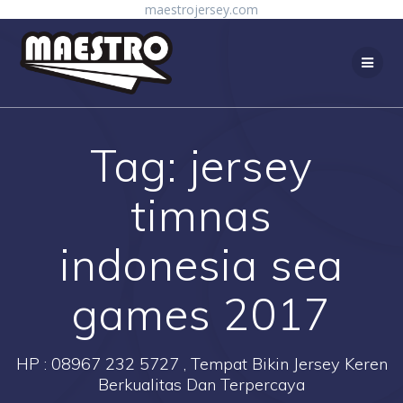
Skip
maestrojersey.com
to
content
Tag:
jersey
timnas
indonesia sea
games 2017
HP : 08967 232 5727 , Tempat Bikin Jersey Keren
Berkualitas Dan Terpercaya