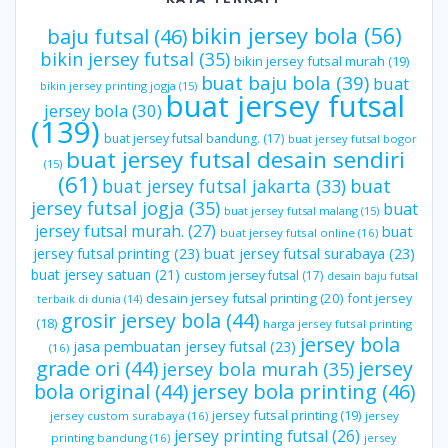
bikin jersey bola
(56)
baju futsal
(46)
bikin jersey futsal
(35)
bikin jersey futsal murah
(19)
buat baju bola
(39)
buat
bikin jersey printing jogja
(15)
buat jersey futsal
jersey bola
(30)
(139)
buat jersey futsal bandung.
(17)
buat jersey futsal bogor
buat jersey futsal desain sendiri
(15)
(61)
buat jersey futsal jakarta
(33)
buat
jersey futsal jogja
(35)
buat
buat jersey futsal malang
(15)
jersey futsal murah.
(27)
buat
buat jersey futsal online
(16)
jersey futsal printing
(23)
buat jersey futsal surabaya
(23)
buat jersey satuan
(21)
custom jersey futsal
(17)
desain baju futsal
desain jersey futsal printing
(20)
font jersey
terbaik di dunia
(14)
grosir jersey bola
(44)
(18)
harga jersey futsal printing
jersey bola
jasa pembuatan jersey futsal
(23)
(16)
grade ori
(44)
jersey
jersey bola murah
(35)
bola original
(44)
jersey bola printing
(46)
jersey futsal printing
(19)
jersey custom surabaya
(16)
jersey
jersey printing futsal
(26)
printing bandung
(16)
jersey