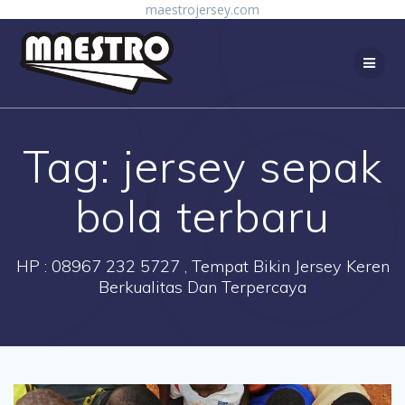
Skip
maestrojersey.com
to
content
Tag:
jersey sepak
bola terbaru
HP : 08967 232 5727 , Tempat Bikin Jersey Keren
Berkualitas Dan Terpercaya