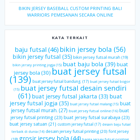
BIKIN JERSEY BASEBALL CUSTOM PRINTING BALI
WARRIORS PEMESANAN SECARA ONLINE
KATA TERKAIT
bikin jersey bola
(56)
baju futsal
(46)
bikin jersey futsal
(35)
bikin jersey futsal murah
(19)
buat baju bola
(39)
buat
bikin jersey printing jogja
(15)
buat jersey futsal
jersey bola
(30)
(139)
buat jersey futsal bandung.
(17)
buat jersey futsal bogor
buat jersey futsal desain sendiri
(15)
(61)
buat jersey futsal jakarta
(33)
buat
jersey futsal jogja
(35)
buat
buat jersey futsal malang
(15)
jersey futsal murah.
(27)
buat
buat jersey futsal online
(16)
jersey futsal printing
(23)
buat jersey futsal surabaya
(23)
buat jersey satuan
(21)
custom jersey futsal
(17)
desain baju futsal
desain jersey futsal printing
(20)
font jersey
terbaik di dunia
(14)
grosir jersey bola
(44)
(18)
harga jersey futsal printing