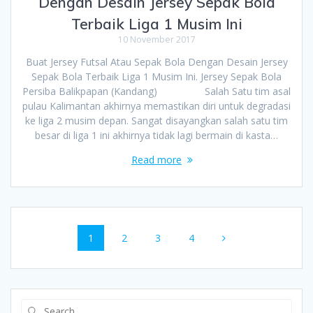
Dengan Desain Jersey Sepak Bola
Terbaik Liga 1 Musim Ini
10 November 2017
Buat Jersey Futsal Atau Sepak Bola Dengan Desain Jersey
Sepak Bola Terbaik Liga 1 Musim Ini. Jersey Sepak Bola
Persiba Balikpapan (Kandang) Salah Satu tim asal
pulau Kalimantan akhirnya memastikan diri untuk degradasi
ke liga 2 musim depan. Sangat disayangkan salah satu tim
besar di liga 1 ini akhirnya tidak lagi bermain di kasta…
Read more
Posts
Page
Page
Page
Page
1
2
3
4
navigation
Search