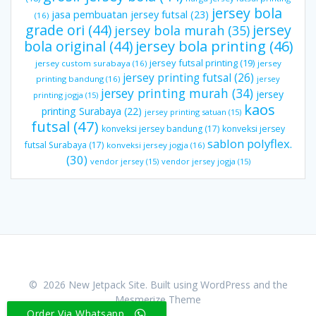
jersey bola
jasa pembuatan jersey futsal
(23)
(16)
grade ori
(44)
jersey
jersey bola murah
(35)
bola original
(44)
jersey bola printing
(46)
jersey futsal printing
(19)
jersey custom surabaya
(16)
jersey
jersey printing futsal
(26)
printing bandung
(16)
jersey
jersey printing murah
(34)
jersey
printing jogja
(15)
kaos
printing Surabaya
(22)
jersey printing satuan
(15)
futsal
(47)
konveksi jersey bandung
(17)
konveksi jersey
sablon polyflex.
futsal Surabaya
(17)
konveksi jersey jogja
(16)
(30)
vendor jersey
(15)
vendor jersey jogja
(15)
© 2026 New Jetpack Site. Built using WordPress and the
Mesmerize Theme
Order Via Whatsapp