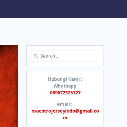
Search
for:
Hubungi Kami :
Whatsapp
089672325727
email :
maestrojerseyindo@gmail.co
m