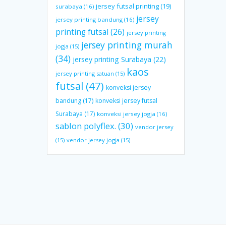
jersey futsal printing
(19)
surabaya
(16)
jersey
jersey printing bandung
(16)
printing futsal
(26)
jersey printing
jersey printing murah
jogja
(15)
(34)
jersey printing Surabaya
(22)
kaos
jersey printing satuan
(15)
futsal
(47)
konveksi jersey
bandung
(17)
konveksi jersey futsal
Surabaya
(17)
konveksi jersey jogja
(16)
sablon polyflex.
(30)
vendor jersey
(15)
vendor jersey jogja
(15)