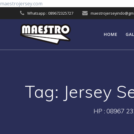
Skip
maestrojersey.com
to
Whatsapp : 089672325727
maestrojerseyindo@gma
content
HOME
GAL
Tag:
Jersey S
HP : 08967 23