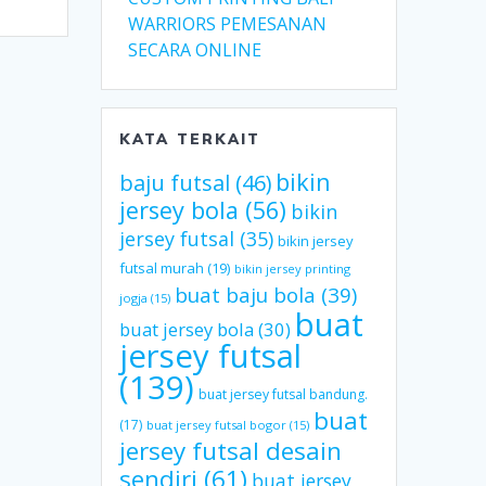
WARRIORS PEMESANAN
SECARA ONLINE
KATA TERKAIT
bikin
baju futsal
(46)
jersey bola
(56)
bikin
jersey futsal
(35)
bikin jersey
futsal murah
(19)
bikin jersey printing
buat baju bola
(39)
jogja
(15)
buat
buat jersey bola
(30)
jersey futsal
(139)
buat jersey futsal bandung.
buat
(17)
buat jersey futsal bogor
(15)
jersey futsal desain
sendiri
(61)
buat jersey