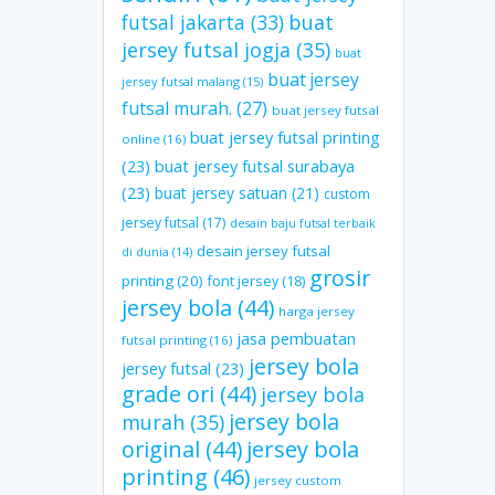
futsal jakarta
(33)
buat
jersey futsal jogja
(35)
buat
buat jersey
jersey futsal malang
(15)
futsal murah.
(27)
buat jersey futsal
buat jersey futsal printing
online
(16)
(23)
buat jersey futsal surabaya
(23)
buat jersey satuan
(21)
custom
jersey futsal
(17)
desain baju futsal terbaik
desain jersey futsal
di dunia
(14)
grosir
printing
(20)
font jersey
(18)
jersey bola
(44)
harga jersey
jasa pembuatan
futsal printing
(16)
jersey bola
jersey futsal
(23)
grade ori
(44)
jersey bola
jersey bola
murah
(35)
original
(44)
jersey bola
printing
(46)
jersey custom