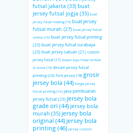
futsal jakarta
(33)
buat
jersey futsal jogja
(35)
buat
buat jersey
jersey futsal malang
(15)
futsal murah.
(27)
buat jersey futsal
buat jersey futsal printing
online
(16)
(23)
buat jersey futsal surabaya
(23)
buat jersey satuan
(21)
custom
jersey futsal
(17)
desain baju futsal terbaik
desain jersey futsal
di dunia
(14)
grosir
printing
(20)
font jersey
(18)
jersey bola
(44)
harga jersey
jasa pembuatan
futsal printing
(16)
jersey bola
jersey futsal
(23)
grade ori
(44)
jersey bola
jersey bola
murah
(35)
original
(44)
jersey bola
printing
(46)
jersey custom