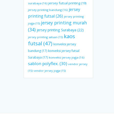
jersey futsal printing
(19)
surabaya
(16)
jersey
jersey printing bandung
(16)
printing futsal
(26)
jersey printing
jersey printing murah
jogja
(15)
(34)
jersey printing Surabaya
(22)
kaos
jersey printing satuan
(15)
futsal
(47)
konveksi jersey
bandung
(17)
konveksi jersey futsal
Surabaya
(17)
konveksi jersey jogja
(16)
sablon polyflex.
(30)
vendor jersey
(15)
vendor jersey jogja
(15)