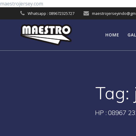
Skip
maestrojersey.com
to
Whatsapp : 089672325727
maestrojerseyindo@gma
content
HOME
GAL
Tag:
HP : 08967 23