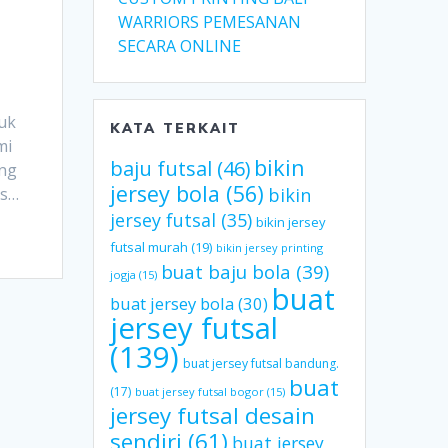
WARRIORS PEMESANAN
SECARA ONLINE
uk
KATA TERKAIT
mi
bikin
baju futsal
(46)
ang
jersey bola
(56)
bikin
os…
jersey futsal
(35)
bikin jersey
futsal murah
(19)
bikin jersey printing
buat baju bola
(39)
jogja
(15)
buat
buat jersey bola
(30)
jersey futsal
(139)
buat jersey futsal bandung.
buat
(17)
buat jersey futsal bogor
(15)
jersey futsal desain
sendiri
(61)
buat jersey