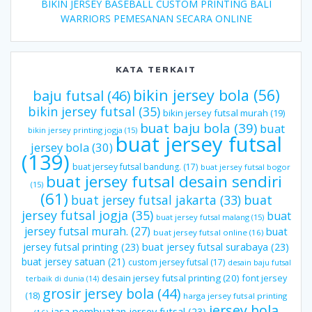
BIKIN JERSEY BASEBALL CUSTOM PRINTING BALI
WARRIORS PEMESANAN SECARA ONLINE
KATA TERKAIT
bikin jersey bola
(56)
baju futsal
(46)
bikin jersey futsal
(35)
bikin jersey futsal murah
(19)
buat baju bola
(39)
buat
bikin jersey printing jogja
(15)
buat jersey futsal
jersey bola
(30)
(139)
buat jersey futsal bandung.
(17)
buat jersey futsal bogor
buat jersey futsal desain sendiri
(15)
(61)
buat jersey futsal jakarta
(33)
buat
jersey futsal jogja
(35)
buat
buat jersey futsal malang
(15)
jersey futsal murah.
(27)
buat
buat jersey futsal online
(16)
jersey futsal printing
(23)
buat jersey futsal surabaya
(23)
buat jersey satuan
(21)
custom jersey futsal
(17)
desain baju futsal
desain jersey futsal printing
(20)
font jersey
terbaik di dunia
(14)
grosir jersey bola
(44)
(18)
harga jersey futsal printing
jersey bola
jasa pembuatan jersey futsal
(23)