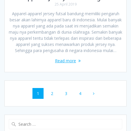
25 April 2019
Apparel-apparel jersey futsal bandung memiliki pengaruh
besar akan lahirnya apparel baru di indonesia. Mulai banyak
nya apparel yang ada pada saat ini menjadikan semakin
maju nya perkembangan di dunia olahraga. Semakin banyak
nya apparel tentu tidak terlepas dari inspirasi dari beberapa
apparel yang sukses menawarkan produk jersey nya.
Sehingga para pengusaha di negara indonesia mulai…
Read more
Posts
Page
Page
Page
Page
1
2
3
4
navigation
Search
for: