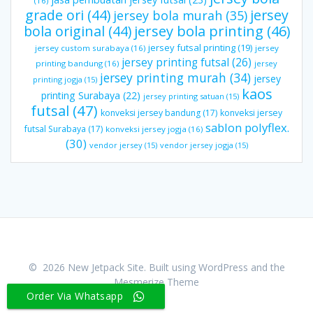
(16)
grade ori
(44)
jersey
jersey bola murah
(35)
bola original
(44)
jersey bola printing
(46)
jersey futsal printing
(19)
jersey custom surabaya
(16)
jersey
jersey printing futsal
(26)
printing bandung
(16)
jersey
jersey printing murah
(34)
jersey
printing jogja
(15)
kaos
printing Surabaya
(22)
jersey printing satuan
(15)
futsal
(47)
konveksi jersey bandung
(17)
konveksi jersey
sablon polyflex.
futsal Surabaya
(17)
konveksi jersey jogja
(16)
(30)
vendor jersey
(15)
vendor jersey jogja
(15)
© 2026 New Jetpack Site. Built using WordPress and the
Mesmerize Theme
Order Via Whatsapp