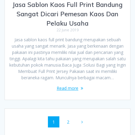
Jasa Sablon Kaos Full Print Bandung
Sangat Dicari Pemesan Kaos Dan
Pelaku Usaha
22 June 2019
Jasa sablon kaos full print bandung merupakan sebuah
usaha yang sangat menarik. Jasa yang berkenaan dengan
pakaian ini pastinya memiliki nilai jual dan pencarian yang
tinggi. Apalagi kita tahu pakaian yang merupakan salah satu
kebutuhan pokok manusia.Baca Juga :Solusi Bagi yang Ingin
Membuat Full Print Jersey Pakaian saat ini memiliki
beraneka ragam. Munculnya berbagai macam…
Read more
Posts
Page
Page
1
2
navigation