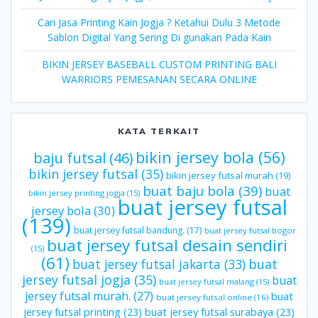
Cari Jasa Printing Kain Jogja ? Ketahui Dulu 3 Metode
Sablon Digital Yang Sering Di gunakan Pada Kain
BIKIN JERSEY BASEBALL CUSTOM PRINTING BALI
WARRIORS PEMESANAN SECARA ONLINE
KATA TERKAIT
bikin jersey bola
(56)
baju futsal
(46)
bikin jersey futsal
(35)
bikin jersey futsal murah
(19)
buat baju bola
(39)
buat
bikin jersey printing jogja
(15)
buat jersey futsal
jersey bola
(30)
(139)
buat jersey futsal bandung.
(17)
buat jersey futsal bogor
buat jersey futsal desain sendiri
(15)
(61)
buat jersey futsal jakarta
(33)
buat
jersey futsal jogja
(35)
buat
buat jersey futsal malang
(15)
jersey futsal murah.
(27)
buat
buat jersey futsal online
(16)
jersey futsal printing
(23)
buat jersey futsal surabaya
(23)