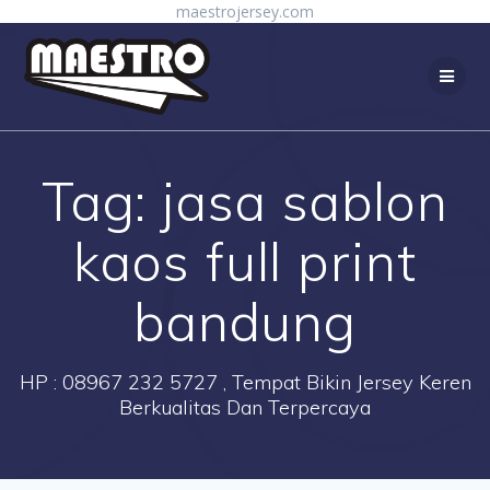
Skip
maestrojersey.com
to
content
Tag:
jasa sablon
kaos full print
bandung
HP : 08967 232 5727 , Tempat Bikin Jersey Keren
Berkualitas Dan Terpercaya