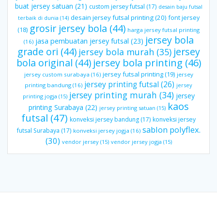
buat jersey satuan
(21)
custom jersey futsal
(17)
desain baju futsal
desain jersey futsal printing
(20)
font jersey
terbaik di dunia
(14)
grosir jersey bola
(44)
(18)
harga jersey futsal printing
jersey bola
jasa pembuatan jersey futsal
(23)
(16)
grade ori
(44)
jersey
jersey bola murah
(35)
bola original
(44)
jersey bola printing
(46)
jersey futsal printing
(19)
jersey custom surabaya
(16)
jersey
jersey printing futsal
(26)
printing bandung
(16)
jersey
jersey printing murah
(34)
jersey
printing jogja
(15)
kaos
printing Surabaya
(22)
jersey printing satuan
(15)
futsal
(47)
konveksi jersey bandung
(17)
konveksi jersey
sablon polyflex.
futsal Surabaya
(17)
konveksi jersey jogja
(16)
(30)
vendor jersey
(15)
vendor jersey jogja
(15)