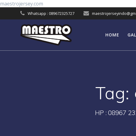
Skip
maestrojersey.com
to
Whatsapp : 089672325727
maestrojerseyindo@gma
content
HOME
GAL
Tag:
HP : 08967 23