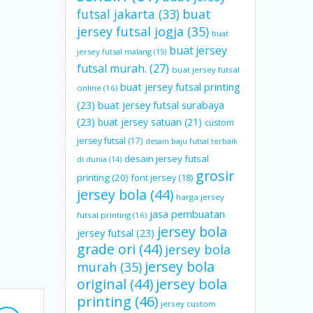
futsal jakarta
(33)
buat
jersey futsal jogja
(35)
buat
buat jersey
jersey futsal malang
(15)
futsal murah.
(27)
buat jersey futsal
buat jersey futsal printing
online
(16)
(23)
buat jersey futsal surabaya
(23)
buat jersey satuan
(21)
custom
jersey futsal
(17)
desain baju futsal terbaik
desain jersey futsal
di dunia
(14)
grosir
printing
(20)
font jersey
(18)
jersey bola
(44)
harga jersey
jasa pembuatan
futsal printing
(16)
jersey bola
jersey futsal
(23)
grade ori
(44)
jersey bola
jersey bola
murah
(35)
original
(44)
jersey bola
printing
(46)
jersey custom