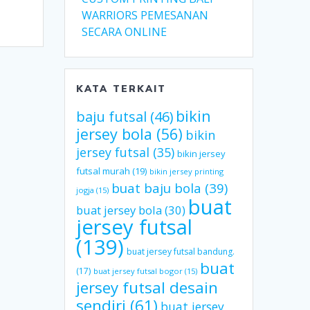
WARRIORS PEMESANAN
SECARA ONLINE
KATA TERKAIT
bikin
baju futsal
(46)
jersey bola
(56)
bikin
jersey futsal
(35)
bikin jersey
futsal murah
(19)
bikin jersey printing
buat baju bola
(39)
jogja
(15)
buat
buat jersey bola
(30)
jersey futsal
(139)
buat jersey futsal bandung.
buat
(17)
buat jersey futsal bogor
(15)
jersey futsal desain
sendiri
(61)
buat jersey