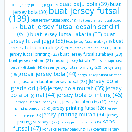
buat baju bola
(39)
buat
bikin jersey printing jogja
(15)
buat jersey futsal
jersey bola
(30)
(139)
buat jersey futsal bandung.
(17)
buat jersey futsal bogor
buat jersey futsal desain sendiri
(15)
(61)
buat jersey futsal jakarta
(33)
buat
jersey futsal jogja
(35)
buat
buat jersey futsal malang
(15)
jersey futsal murah.
(27)
buat
buat jersey futsal online
(16)
jersey futsal printing
(23)
buat jersey futsal surabaya
(23)
buat jersey satuan
(21)
custom jersey futsal
(17)
desain baju futsal
desain jersey futsal printing
(20)
font jersey
terbaik di dunia
(14)
grosir jersey bola
(44)
(18)
harga jersey futsal printing
jersey bola
jasa pembuatan jersey futsal
(23)
(16)
grade ori
(44)
jersey
jersey bola murah
(35)
bola original
(44)
jersey bola printing
(46)
jersey futsal printing
(19)
jersey custom surabaya
(16)
jersey
jersey printing futsal
(26)
printing bandung
(16)
jersey
jersey printing murah
(34)
jersey
printing jogja
(15)
kaos
printing Surabaya
(22)
jersey printing satuan
(15)
futsal
(47)
konveksi jersey bandung
(17)
konveksi jersey